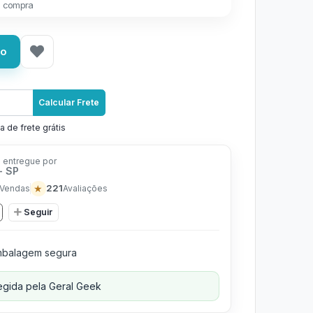
 compra
ho
Calcular Frete
a de frete grátis
 entregue por
- SP
★
221
Vendas
Avaliações
Seguir
balagem segura
gida pela Geral Geek