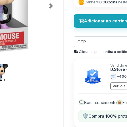
Ganhe
110 GGCoins
nesta
Next
Adicionar ao carrin
Clique aqui e confira a politíc
Vendido e
D.Store
🛒
+400
Ver loja
Bom atendimento
Em
💬
📦
🛡️
Compra 100%
prote