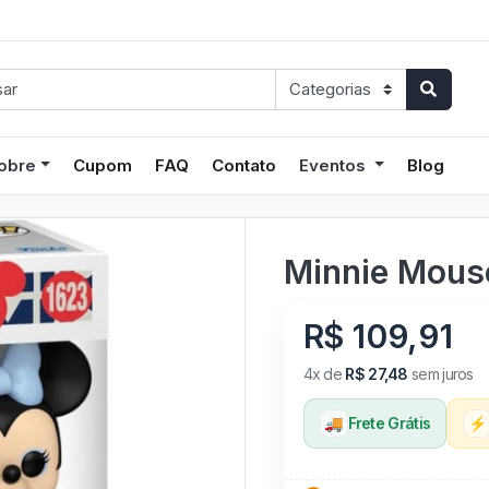
obre
Cupom
FAQ
Contato
Eventos
Blog
Minnie Mous
R$ 109,91
4x de
R$ 27,48
sem juros
🚚
Frete Grátis
⚡