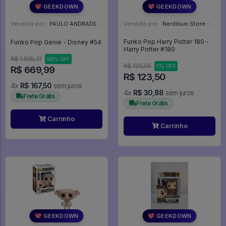
💖 GEEKDOWN
💖 GEEKDOWN
Vendido por:
PAULO ANDRADE - RJ
Vendido por:
Nerdilium Store - SP
Funko Pop Harry Potter 180 -
Funko Pop Genie - Disney #54
Harry Potter #180
R$ 1.595,21
58% OFF
R$ 130,00
5% OFF
R$ 669,99
R$ 123,50
4x
R$ 167,50
sem juros
4x
R$ 30,88
sem juros
Frete Grátis
Frete Grátis
Carrinho
Carrinho
💖 GEEKDOWN
💖 GEEKDOWN