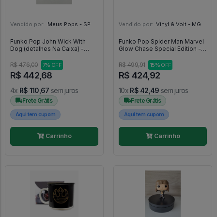
Vendido por:
Meus Pops - SP
Vendido por:
Vinyl & Volt - MG
Funko Pop John Wick With
Funko Pop Spider Man Marvel
Dog (detalhes Na Caixa) -
Glow Chase Special Edition -
John Wick #580
Marvel #932
R$ 476,00
R$ 499,91
7% OFF
15% OFF
R$ 442,68
R$ 424,92
4x
R$ 110,67
sem juros
10x
R$ 42,49
sem juros
Frete Grátis
Frete Grátis
Aqui tem cupom
Aqui tem cupom
Carrinho
Carrinho