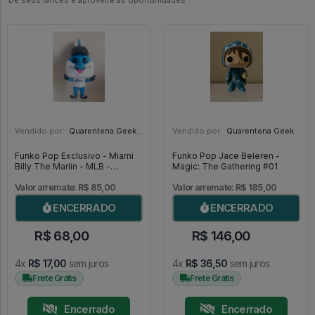
Dê seus lances e aproveite as oportunidades
Vendido por:
Quarentena Geek Store - SP
Vendido por:
Quarentena Geek Store - SP
Funko Pop Exclusivo - Miami
Funko Pop Jace Beleren -
Billy The Marlin - MLB -
Magic: The Gathering #01
Baseball #09
Valor arremate: R$ 85,00
Valor arremate: R$ 185,00
ENCERRADO
ENCERRADO
R$ 68,00
R$ 146,00
4x
R$ 17,00
sem juros
4x
R$ 36,50
sem juros
Frete Grátis
Frete Grátis
Encerrado
Encerrado