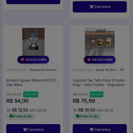
Carrinho
💖 GEEKDOWN
💖 GEEKDOWN
Vendido por:
Alexandre Kisner - PR
Vendido por:
Bazar do Bru - SP
Action Figures Baleiro R2-D2 -
Suporte De Teto Para 3 Funko
Star Wars
Pop! - Sem Fundo - Expositor
R$ 60,00
R$ 79,99
10% OFF
5% OFF
R$ 54,00
R$ 75,99
4x
R$ 13,50
sem juros
4x
R$ 19,00
sem juros
Frete Grátis
Frete Grátis
Carrinho
Carrinho