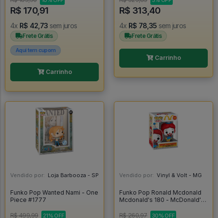
10% OFF
5% OFF
R$ 170,91
R$ 313,40
4x
R$ 42,73
sem juros
4x
R$ 78,35
sem juros
Frete Grátis
Frete Grátis
Aqui tem cupom
Carrinho
Carrinho
Vendido por:
Loja Barbooza - SP
Vendido por:
Vinyl & Volt - MG
Funko Pop Wanted Nami - One
Funko Pop Ronald Mcdonald
Piece #1777
Mcdonald's 180 - McDonald's
#180
R$ 499,99
R$ 260,97
21% OFF
30% OFF