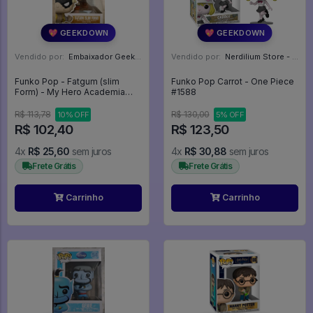
💖 GEEKDOWN
💖 GEEKDOWN
Vendido por:
Embaixador Geek - SP
Vendido por:
Nerdilium Store - SP
Funko Pop - Fatgum (slim
Funko Pop Carrot - One Piece
Form) - My Hero Academia
#1588
#1142
R$ 113,78
R$ 130,00
10% OFF
5% OFF
R$ 102,40
R$ 123,50
4x
R$ 25,60
sem juros
4x
R$ 30,88
sem juros
Frete Grátis
Frete Grátis
Carrinho
Carrinho