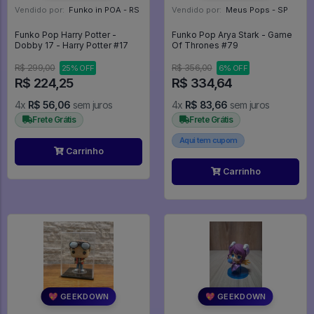
Vendido por:
Funko in POA - RS
Vendido por:
Meus Pops - SP
Funko Pop Harry Potter -
Funko Pop Arya Stark - Game
Dobby 17 - Harry Potter #17
Of Thrones #79
R$ 299,00
R$ 356,00
25% OFF
6% OFF
R$ 224,25
R$ 334,64
4x
R$ 56,06
sem juros
4x
R$ 83,66
sem juros
Frete Grátis
Frete Grátis
Aqui tem cupom
Carrinho
Carrinho
💖 GEEKDOWN
💖 GEEKDOWN