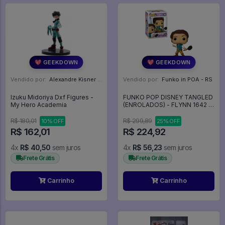
💖 GEEKDOWN
💖 GEEKDOWN
Vendido por:
Alexandre Kisner - PR
Vendido por:
Funko in POA - RS
Izuku Midoriya Dxf Figures -
FUNKO POP DISNEY TANGLED
My Hero Academia
(ENROLADOS) - FLYNN 1642 -
Disney #1642
R$ 180,01
R$ 299,89
10% OFF
25% OFF
R$ 162,01
R$ 224,92
4x
R$ 40,50
sem juros
4x
R$ 56,23
sem juros
Frete Grátis
Frete Grátis
Carrinho
Carrinho