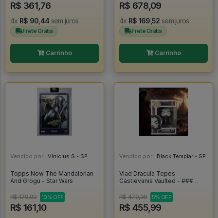
R$ 361,76
R$ 678,09
4x
R$ 90,44
sem juros
4x
R$ 169,52
sem juros
Frete Grátis
Frete Grátis
Carrinho
Carrinho
Vendido por:
Vinicius S - SP
Vendido por:
Black Templar - SP
Topps Now The Mandalorian
Vlad Dracula Tepes
And Grogu - Star Wars
Castlevania Vaulted - ###
#582
R$ 179,00
R$ 479,99
10% OFF
5% OFF
R$ 161,10
R$ 455,99