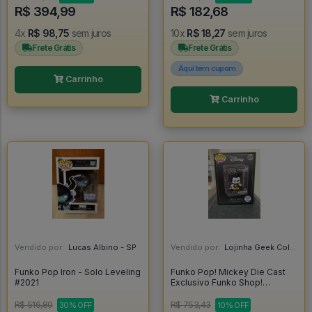
R$ 394,99
R$ 182,68
4x
R$ 98,75
sem juros
10x
R$ 18,27
sem juros
Frete Grátis
Frete Grátis
Aqui tem cupom
Carrinho
Carrinho
Vendido por:
Lucas Albino - SP
Vendido por:
Lojinha Geek Colecionáveis - DF
Funko Pop Iron - Solo Leveling
Funko Pop! Mickey Die Cast
#2021
Exclusivo Funko Shop!
(lacrado) - Mickey #07
R$ 516,80
R$ 753,43
30% OFF
10% OFF