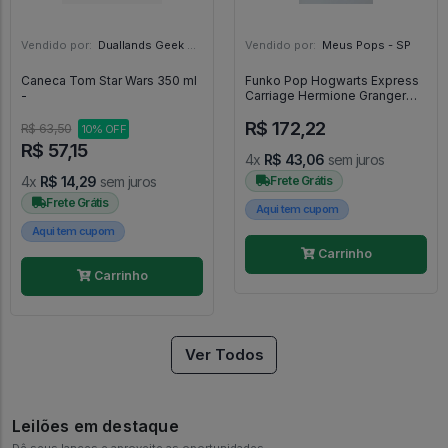
Vendido por:
Duallands Geek Store - RS
Vendido por:
Meus Pops - SP
Caneca Tom Star Wars 350 ml
Funko Pop Hogwarts Express
-
Carriage Hermione Granger
(sem Caixa E Sem O Trem) -
R$ 172,22
Harry Potter #22
R$ 63,50
10% OFF
R$ 57,15
4x
R$ 43,06
sem juros
4x
R$ 14,29
sem juros
Frete Grátis
Frete Grátis
Aqui tem cupom
Aqui tem cupom
Carrinho
Carrinho
Ver Todos
Leilões em destaque