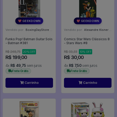
💖 GEEKDOWN
💖 GEEKDOWN
Vendido por:
BoxingDayStore - GO
Vendido por:
Alexandre Kisner - PR
Funko Pop! Batman Guitar Solo
Comics Star Wars Clássicos 8
- Batman #381
- Stars Wars #8
R$ 248,75
R$ 33,33
20% OFF
10% OFF
R$ 199,00
R$ 30,00
4x
R$ 49,75
sem juros
4x
R$ 7,50
sem juros
Frete Grátis
Frete Grátis
Carrinho
Carrinho