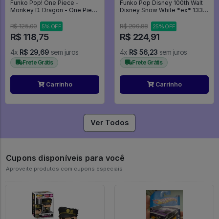
Funko Pop! One Piece -
Funko Pop Disney 100th Walt
Monkey D. Dragon - One Piece
Disney Snow White *ex* 1333
#2206
Branca De Neve Princesas
Disney - Disney #1333
R$ 125,00
R$ 299,88
5% OFF
25% OFF
R$ 118,75
R$ 224,91
4x
R$ 29,69
sem juros
4x
R$ 56,23
sem juros
Frete Grátis
Frete Grátis
Carrinho
Carrinho
Ver Todos
Cupons disponíveis para você
Aproveite produtos com cupons especiais