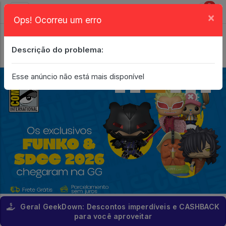
0
×
Ops! Ocorreu um erro
Login
| Entrar
Descrição do problema:
Minha Conta
Esse anúncio não está mais disponível
Geral GeekDown: Descontos imperdíveis e CASHBACK
para você aproveitar