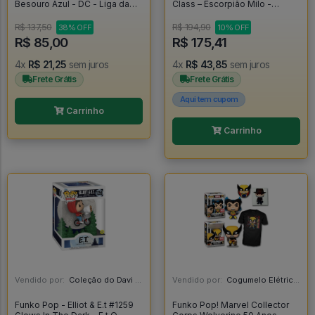
Besouro Azul - DC - Liga da
Class – Escorpião Milo -
Justiça - Blue Beetle
Blokees
R$ 137,50
R$ 194,90
38% OFF
10% OFF
R$ 85,00
R$ 175,41
4x
R$ 21,25
sem juros
4x
R$ 43,85
sem juros
Frete Grátis
Frete Grátis
Aqui tem cupom
Carrinho
Carrinho
Vendido por:
Coleção do Davi - RJ
Vendido por:
Cogumelo Elétrico - SP
Funko Pop - Elliot & E.t #1259
Funko Pop! Marvel Collector