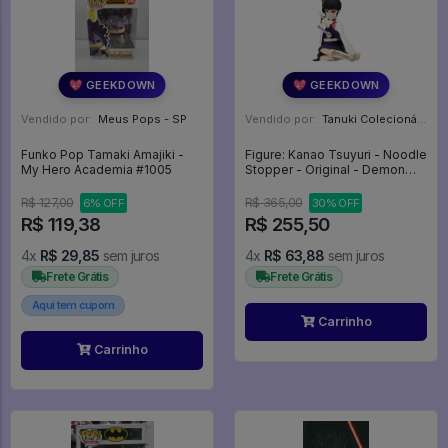
💖 GEEKDOWN
💖 GEEKDOWN
Vendido por:
Meus Pops - SP
Vendido por:
Tanuki Colecionáveis - SP
Funko Pop Tamaki Amajiki -
Figure: Kanao Tsuyuri - Noodle
My Hero Academia #1005
Stopper - Original - Demon
Slayer:Kimetsu No Yaiba
R$ 127,00
R$ 365,00
6% OFF
30% OFF
R$ 119,38
R$ 255,50
4x
R$ 29,85
sem juros
4x
R$ 63,88
sem juros
Frete Grátis
Frete Grátis
Aqui tem cupom
Carrinho
Carrinho