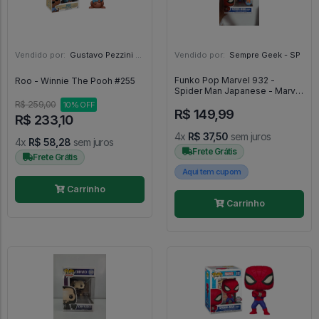
Vendido por:
Gustavo Pezzini - MG
Vendido por:
Sempre Geek - SP
Funko Pop Marvel 932 -
Roo - Winnie The Pooh #255
Spider Man Japanese - Marvel
#932
R$ 259,00
10% OFF
R$ 149,99
R$ 233,10
4x
R$ 37,50
sem juros
4x
R$ 58,28
sem juros
Frete Grátis
Frete Grátis
Aqui tem cupom
Carrinho
Carrinho