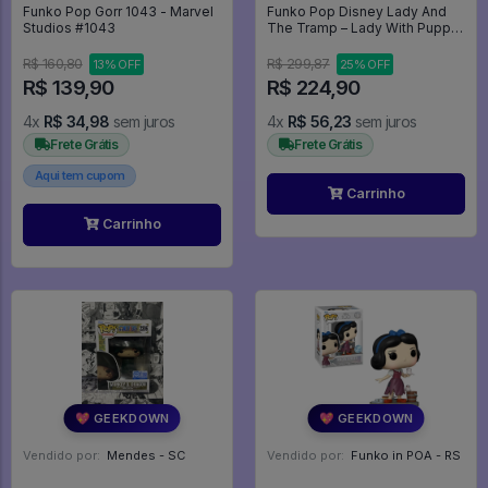
Funko Pop Gorr 1043 - Marvel
Funko Pop Disney Lady And
Studios #1043
The Tramp – Lady With Puppy
1553 A Dama E O Vagabundo -
Disney #1553
R$ 160,80
R$ 299,87
13% OFF
25% OFF
R$ 139,90
R$ 224,90
4x
R$ 34,98
sem juros
4x
R$ 56,23
sem juros
Frete Grátis
Frete Grátis
Aqui tem cupom
Carrinho
Carrinho
💖 GEEKDOWN
💖 GEEKDOWN
Vendido por:
Mendes - SC
Vendido por:
Funko in POA - RS