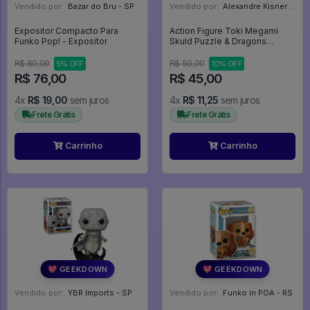
Vendido por:
Bazar do Bru - SP
Vendido por:
Alexandre Kisner - PR
Expositor Compacto Para
Action Figure Toki Megami
Funko Pop! - Expositor
Skuld Puzzle & Dragons
Pugyutto Collection Figure Vol.
8 Eikoh - Puzzle And Dragons
R$ 80,00
R$ 50,00
5% OFF
10% OFF
R$ 76,00
R$ 45,00
4x
R$ 19,00
sem juros
4x
R$ 11,25
sem juros
Frete Grátis
Frete Grátis
Carrinho
Carrinho
💖 GEEKDOWN
💖 GEEKDOWN
Vendido por:
YBR Imports - SP
Vendido por:
Funko in POA - RS