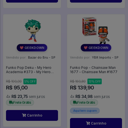
💖 GEEKDOWN
💖 GEEKDOWN
Vendido por:
Bazar do Bru - SP
Vendido por:
YBR Imports - SP
Funko Pop Deku - My Hero
Funko Pop - Chainsaw Man
Academia #373 - My Hero
1677 - Chainsaw Man #1677
Academia #373
R$ 100,00
R$ 160,80
5% OFF
13% OFF
R$ 95,00
R$ 139,90
4x
R$ 23,75
sem juros
4x
R$ 34,98
sem juros
Frete Grátis
Frete Grátis
Aqui tem cupom
Carrinho
Carrinho