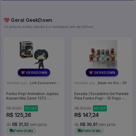
💖 Geral GeekDown
Os preços estão caindo e o cashback vem de bônus!
💖 GEEKDOWN
💖 GEEKDOWN
Vendido por:
Lolk Exclusives - SP
Vendido por:
Bazar do Bru - SP
Funko Pop! Animation Jujutsu
Escada / Escadinha De Parede
Kaisen Mai Zenin 1372 -
Para Funko Pop! - 10 Pops -
Jujutsu Kaisen #1372
Expositor
R$ 131,87
R$ 154,99
5% OFF
5% OFF
R$ 125,28
R$ 147,24
4x
R$ 31,32
sem juros
4x
R$ 36,81
sem juros
Frete Grátis
Frete Grátis