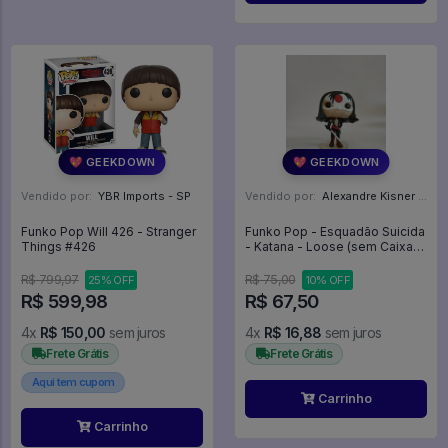
💖 GEEKDOWN
💖 GEEKDOWN
Vendido por:
YBR Imports - SP
Vendido por:
Alexandre Kisner - PR
Funko Pop Will 426 - Stranger
Funko Pop - Esquadão Suicida
Things #426
- Katana - Loose (sem Caixa) -
Suicide Squad #100
R$ 799,97
R$ 75,00
25% OFF
10% OFF
R$ 599,98
R$ 67,50
4x
R$ 150,00
sem juros
4x
R$ 16,88
sem juros
Frete Grátis
Frete Grátis
Aqui tem cupom
Carrinho
Carrinho