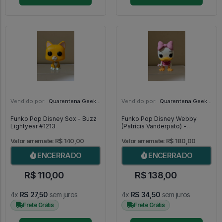
Vendido por:
Quarentena Geek Store - SP
Vendido por:
Quarentena Geek Store - SP
Funko Pop Disney Sox - Buzz
Funko Pop Disney Webby
Lightyear #1213
(Patrícia Vanderpato) -
DuckTales #310
Valor arremate: R$ 140,00
Valor arremate: R$ 180,00
ENCERRADO
ENCERRADO
R$ 110,00
R$ 138,00
4x
R$ 27,50
sem juros
4x
R$ 34,50
sem juros
Frete Grátis
Frete Grátis