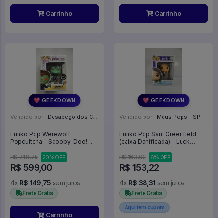
Carrinho
Carrinho
💖 GEEKDOWN
💖 GEEKDOWN
Vendido por:
Desapego dos Cardoso - PR
Vendido por:
Meus Pops - SP
Funko Pop Werewolf
Funko Pop Sam Greenfield
Popcultcha - Scooby-Doo!
(caixa Danificada) - Luck
#631
#1288
R$ 748,75
R$ 163,00
20% OFF
6% OFF
R$ 599,00
R$ 153,22
4x
R$ 149,75
sem juros
4x
R$ 38,31
sem juros
Frete Grátis
Frete Grátis
Aqui tem cupom
Carrinho