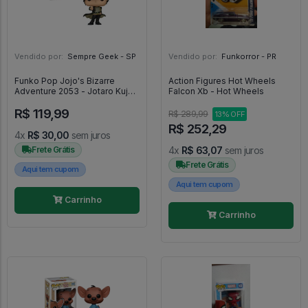
Vendido por:
Sempre Geek - SP
Vendido por:
Funkorror - PR
Funko Pop Jojo's Bizarre
Action Figures Hot Wheels
Adventure 2053 - Jotaro Kujo -
Falcon Xb - Hot Wheels
JoJo's Bizarre Adventure
R$ 119,99
#2053
R$ 289,99
13% OFF
R$ 252,29
4x
R$ 30,00
sem juros
Frete Grátis
4x
R$ 63,07
sem juros
Frete Grátis
Aqui tem cupom
Aqui tem cupom
Carrinho
Carrinho