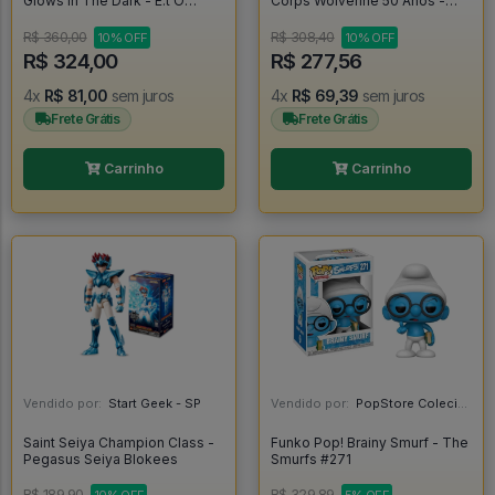
Glows In The Dark - E.t O
Corps Wolverine 50 Anos -
Extraterrestre - E.T Extra
Marvel Collector Corps #1
Terrestre #1259
R$ 360,00
R$ 308,40
10% OFF
10% OFF
R$ 324,00
R$ 277,56
4x
R$ 81,00
sem juros
4x
R$ 69,39
sem juros
Frete Grátis
Frete Grátis
Carrinho
Carrinho
Vendido por:
Start Geek - SP
Vendido por:
PopStore Colecionáveis - MG
Saint Seiya Champion Class -
Funko Pop! Brainy Smurf - The
Pegasus Seiya Blokees
Smurfs #271
R$ 189,90
R$ 329,89