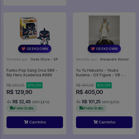
💖 GEEKDOWN
💖 GEEKDOWN
Vendido por:
Geek Store - SP
Vendido por:
Alexandre Kisner - PR
Funko Pop Gang Orca 986 -
Yu Yu Hakusho - Youko
My Hero Academia #986
Kurama - DX Figure - 1/8 -
Yuyu Hakusho
R$ 245,09
R$ 450,00
47% OFF
10% OFF
R$ 129,90
R$ 405,00
4x
R$ 32,48
sem juros
4x
R$ 101,25
sem juros
Frete Grátis
Frete Grátis
Carrinho
Carrinho