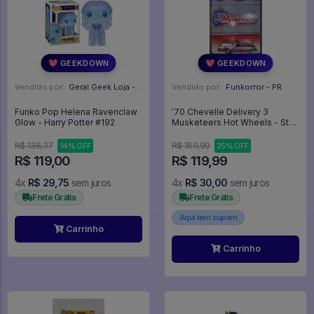
💖 GEEKDOWN
💖 GEEKDOWN
Vendido por:
Geral Geek Loja - SP
Vendido por:
Funkorror - PR
Funko Pop Helena Ravenclaw
'70 Chevelle Delivery 3
Glow - Harry Potter #192
Musketeers Hot Wheels - Star
Trek
R$ 138,37
R$ 159,99
14% OFF
25% OFF
R$ 119,00
R$ 119,99
4x
R$ 29,75
sem juros
4x
R$ 30,00
sem juros
Frete Grátis
Frete Grátis
Aqui tem cupom
Carrinho
Carrinho