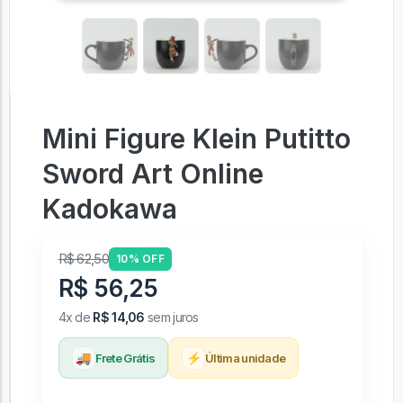
Mini Figure Klein Putitto
Sword Art Online
Kadokawa
R$ 62,50
10% OFF
R$ 56,25
4x de
R$ 14,06
sem juros
🚚
⚡
Frete Grátis
Última unidade