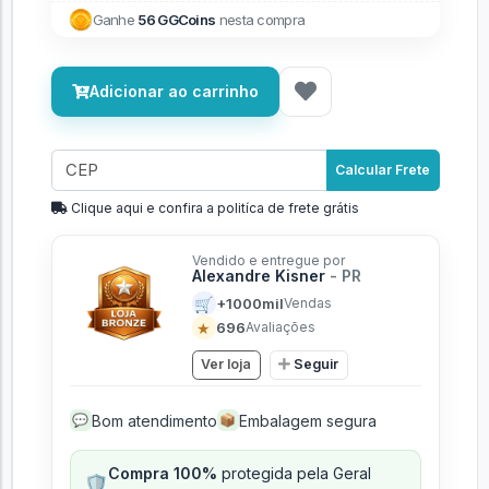
Ganhe
56 GGCoins
nesta compra
Adicionar ao carrinho
Calcular Frete
Clique aqui e confira a politíca de frete grátis
Vendido e entregue por
Alexandre Kisner
- PR
🛒
+1000mil
Vendas
★
696
Avaliações
Ver loja
Seguir
Bom atendimento
Embalagem segura
💬
📦
Compra 100%
protegida pela Geral
🛡️