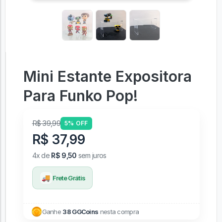
Mini Estante Expositora
Para Funko Pop!
R$ 39,99
5% OFF
R$ 37,99
4x de
R$ 9,50
sem juros
🚚
Frete Grátis
Ganhe
38 GGCoins
nesta compra