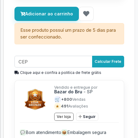
Adicionar ao carrinho
Esse produto possuí um prazo de 5 dias para
ser confeccionado.
Calcular Frete
Clique aqui e confira a politíca de frete grátis
Vendido e entregue por
Bazar do Bru
- SP
🛒
+800
Vendas
★
491
Avaliações
Ver loja
Seguir
Bom atendimento
Embalagem segura
💬
📦