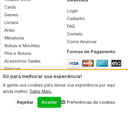
Cards
Login
Games
Cadastro
Livraria
FAQ
Artes
Contato
Miniaturas
Como Anunciar
Bolsas e Mochilas
Formas de Pagamento
Pins e Botons
Acessórios Geeks
Pelúcias
Só para melhorar sua experiência!
Bonecas
A gente usa cookies para deixar sua experiência por aqui
ainda melhor.
Saiba Mais.
Rejeitar
Aceitar
Preferências de cookies
CNPJ n.º 30.220.458/0001-17 - GERAL GEEK PORTAL ELETRONICO
LTDA.
© 2026 Geral Geek
Termos de uso
Políticas