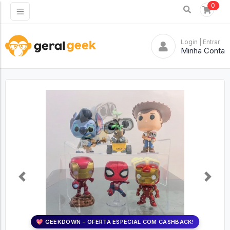
0
Login
| Entrar
Minha Conta
Previous
Next
💖 GEEKDOWN - OFERTA ESPECIAL COM CASHBACK!