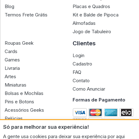
Blog
Placas e Quadros
Termos Frete Grátis
Kit e Balde de Pipoca
Almofadas
Jogo de Tabuleiro
Clientes
Roupas Geek
Cards
Login
Games
Cadastro
Livraria
FAQ
Artes
Contato
Miniaturas
Como Anunciar
Bolsas e Mochilas
Formas de Pagamento
Pins e Botons
Acessórios Geeks
Pelúcias
Só para melhorar sua experiência!
Bonecas
A gente usa cookies para deixar sua experiência por aqui