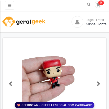
0
Login
| Entrar
Minha Conta
Previous
Next
💖 GEEKDOWN - OFERTA ESPECIAL COM CASHBACK!