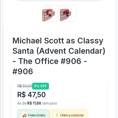
Michael Scott as Classy
Santa (Advent Calendar)
- The Office #906 -
#906
R$ 50,00
5% OFF
R$ 47,50
4x de
R$ 11,88
sem juros
🚚
⚡
Frete Grátis
Última unidade