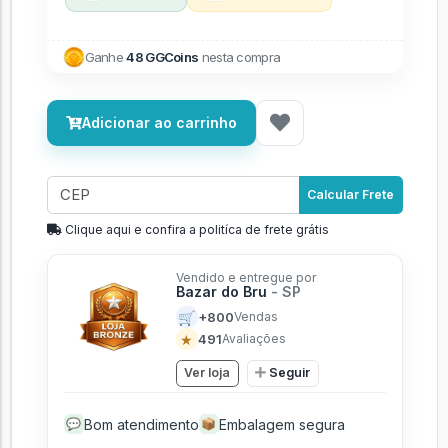
Ganhe
48 GGCoins
nesta compra
Adicionar ao carrinho
Calcular Frete
Clique aqui e confira a politíca de frete grátis
Vendido e entregue por
Bazar do Bru
- SP
🛒
+800
Vendas
★
491
Avaliações
Ver loja
Seguir
Bom atendimento
Embalagem segura
💬
📦