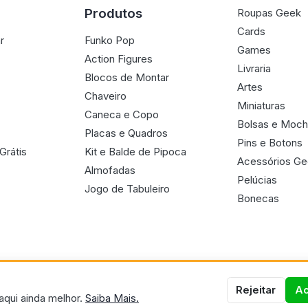
Produtos
Roupas Geek
Cards
r
Funko Pop
Games
Action Figures
Livraria
Blocos de Montar
Artes
Chaveiro
Miniaturas
Caneca e Copo
Bolsas e Moch
Placas e Quadros
Pins e Botons
Grátis
Kit e Balde de Pipoca
Acessórios G
Almofadas
Pelúcias
Jogo de Tabuleiro
Bonecas
Rejeitar
Ac
aqui ainda melhor.
Saiba Mais.