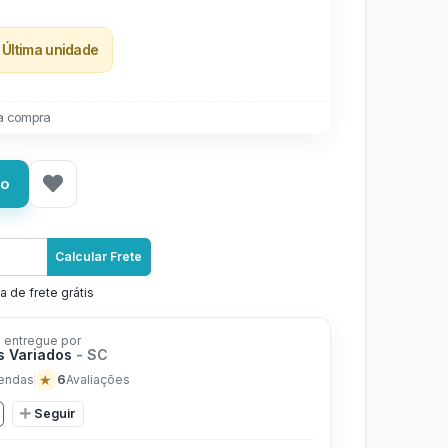
Última unidade
a compra
ho
Calcular Frete
a de frete grátis
 entregue por
s Variados
- SC
★
6
endas
Avaliações
Seguir