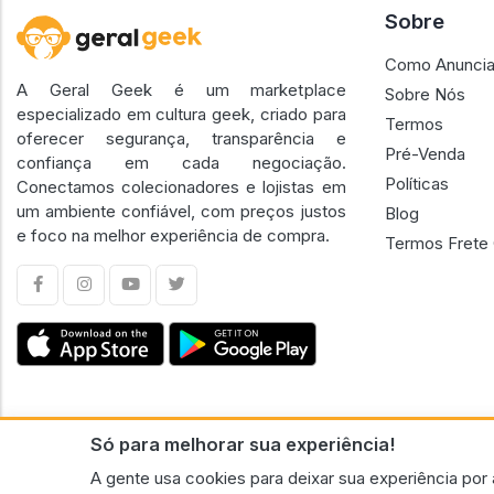
Sobre
Como Anuncia
A Geral Geek é um marketplace
Sobre Nós
especializado em cultura geek, criado para
Termos
oferecer segurança, transparência e
Pré-Venda
confiança em cada negociação.
Políticas
Conectamos colecionadores e lojistas em
um ambiente confiável, com preços justos
Blog
e foco na melhor experiência de compra.
Termos Frete 
Só para melhorar sua experiência!
CNPJ n.º 30.220.458/0001-17 - GERAL GEEK PORTAL ELETRONICO LTDA.
A gente usa cookies para deixar sua experiência por 