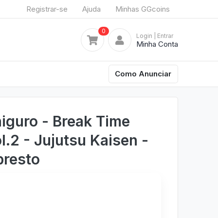
Registrar-se
Ajuda
Minhas GGcoins
0
Login
| Entrar
Minha Conta
Como Anunciar
guro - Break Time
l.2 - Jujutsu Kaisen -
presto