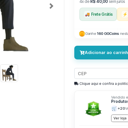
4x de
R$ 40,00
sem juros
Next
🚚
Frete Grátis
⚡
Ganhe
160 GGCoins
nest
Adicionar ao carrin
Clique aqui e confira a politíc
Vendido e
Produto
🛒
+20
V
Ver loja