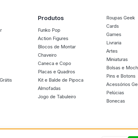
Produtos
Roupas Geek
Cards
r
Funko Pop
Games
Action Figures
Livraria
Blocos de Montar
Artes
Chaveiro
Miniaturas
Caneca e Copo
Bolsas e Moch
Placas e Quadros
Pins e Botons
Grátis
Kit e Balde de Pipoca
Acessórios G
Almofadas
Pelúcias
Jogo de Tabuleiro
Bonecas