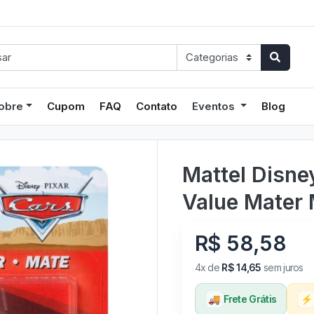
obre
Cupom
FAQ
Contato
Eventos
Blog
Mattel Disn
Value Mater 
R$ 58,58
4x de
R$ 14,65
sem juros
🚚
Frete Grátis
⚡