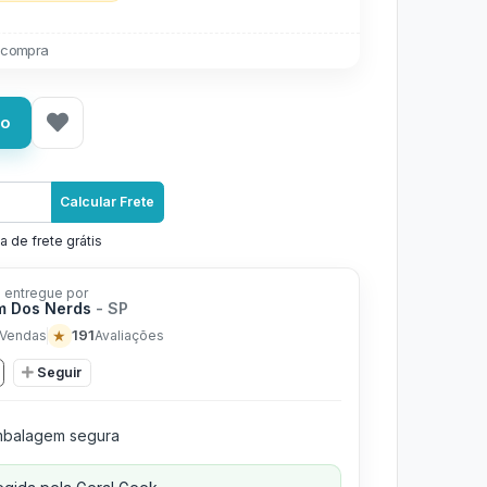
 compra
ho
Calcular Frete
a de frete grátis
 entregue por
m Dos Nerds
- SP
★
191
Vendas
Avaliações
Seguir
balagem segura