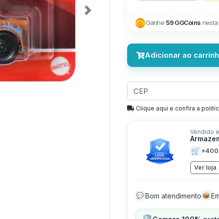
Next
Ganhe
59 GGCoins
nesta
Adicionar ao carrin
Clique aqui e confira a politíc
Vendido e
Armaze
🛒
+400
Ver loja
Bom atendimento
Em
💬
📦
🛡️