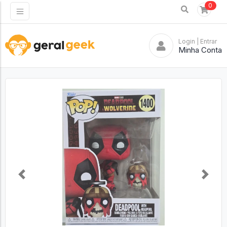
0
Login
| Entrar
Minha Conta
Previous
Next