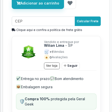
Adicionar ao carrinho
Calcular Frete
Clique aqui e confira a politíca de frete grátis
Vendido e entregue por
Wilian Lima
- SP
🛒
+1
Vendas
★
0
Avaliações
Ver loja
Seguir
Entrega no prazo
Bom atendimento
✔
💬
Embalagem segura
📦
Compra 100%
protegida pela Geral
🛡️
Geek