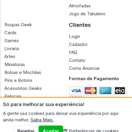
Almofadas
Jogo de Tabuleiro
Clientes
Roupas Geek
Cards
Login
Games
Cadastro
Livraria
FAQ
Artes
Contato
Miniaturas
Como Anunciar
Bolsas e Mochilas
Formas de Pagamento
Pins e Botons
Acessórios Geeks
Pelúcias
Só para melhorar sua experiência!
Bonecas
A gente usa cookies para deixar sua experiência por aqui
ainda melhor.
Saiba Mais.
Rejeitar
Aceitar
Preferências de cookies