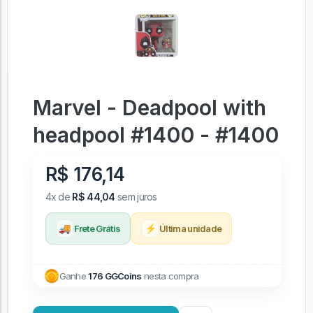
Marvel - Deadpool with
headpool #1400 - #1400
R$ 176,14
4x de
R$ 44,04
sem juros
🚚
⚡
Frete Grátis
Última unidade
Ganhe
176 GGCoins
nesta compra