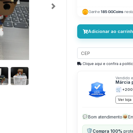
Next
Ganhe
185 GGCoins
nest
Adicionar ao carrin
Clique aqui e confira a politíc
Vendido e
Márcia 
🛒
+200
Ver loja
Bom atendimento
Em
💬
📦
🛡️
Compra 100%
prote