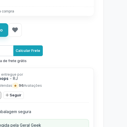
a compra
ho
Calcular Frete
a de frete grátis
 entregue por
pops
- RJ
★
96
Vendas
Avaliações
Seguir
balagem segura
gida pela Geral Geek