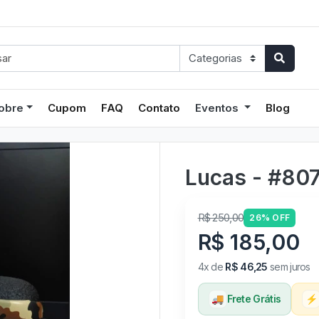
obre
Cupom
FAQ
Contato
Eventos
Blog
Lucas - #80
R$ 250,00
26% OFF
R$ 185,00
4x de
R$ 46,25
sem juros
🚚
Frete Grátis
⚡