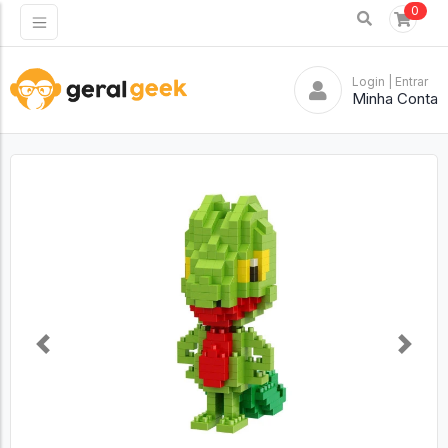
0
Login
| Entrar
Minha Conta
Previous
Next