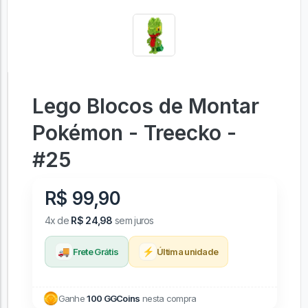
Lego Blocos de Montar
Pokémon - Treecko -
#25
R$ 99,90
4x de
R$ 24,98
sem juros
🚚
⚡
Frete Grátis
Última unidade
Ganhe
100 GGCoins
nesta compra