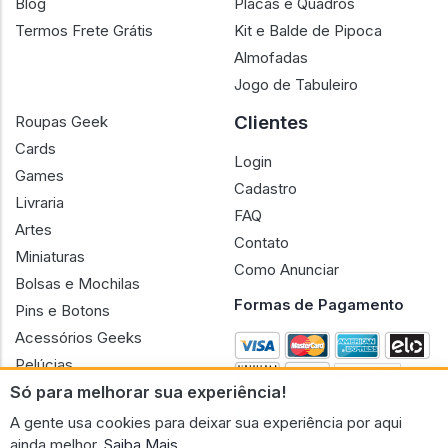
Blog
Placas e Quadros
Termos Frete Grátis
Kit e Balde de Pipoca
Almofadas
Jogo de Tabuleiro
Clientes
Roupas Geek
Cards
Login
Games
Cadastro
Livraria
FAQ
Artes
Contato
Miniaturas
Como Anunciar
Bolsas e Mochilas
Formas de Pagamento
Pins e Botons
Acessórios Geeks
Pelúcias
Só para melhorar sua experiência!
Bonecas
A gente usa cookies para deixar sua experiência por aqui
ainda melhor.
Saiba Mais.