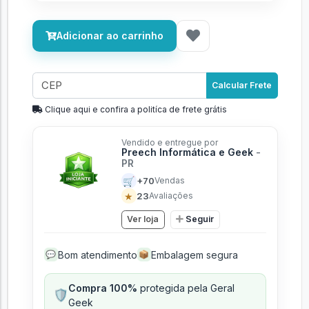
Adicionar ao carrinho
Calcular Frete
Clique aqui e confira a politíca de frete grátis
Vendido e entregue por
Preech Informática e Geek
-
PR
🛒
+70
Vendas
★
23
Avaliações
Ver loja
Seguir
Bom atendimento
Embalagem segura
💬
📦
Compra 100%
protegida pela Geral
🛡️
Geek