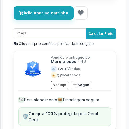
Adicionar ao carrinho
Calcular Frete
Clique aqui e confira a politíca de frete grátis
Vendido e entregue por
Márcia pops
- RJ
🛒
+200
Vendas
★
97
Avaliações
Ver loja
Seguir
Bom atendimento
Embalagem segura
💬
📦
Compra 100%
protegida pela Geral
🛡️
Geek