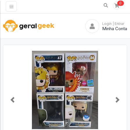
0
Login
| Entrar
Minha Conta
Previous
Next