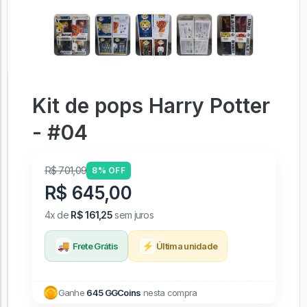
Kit de pops Harry Potter
- #04
R$ 701,09
8% OFF
R$ 645,00
4x de
R$ 161,25
sem juros
🚚
⚡
Frete Grátis
Última unidade
Ganhe
645 GGCoins
nesta compra