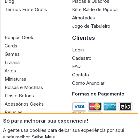
Blog
Placas e Quadros
Termos Frete Grátis
Kit e Balde de Pipoca
Almofadas
Jogo de Tabuleiro
Clientes
Roupas Geek
Cards
Login
Games
Cadastro
Livraria
FAQ
Artes
Contato
Miniaturas
Como Anunciar
Bolsas e Mochilas
Formas de Pagamento
Pins e Botons
Acessórios Geeks
Pelúcias
Só para melhorar sua experiência!
Bonecas
A gente usa cookies para deixar sua experiência por aqui
ainda melhor.
Saiba Mais.