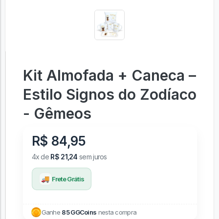
Kit Almofada + Caneca –
Estilo Signos do Zodíaco
- Gêmeos
R$ 84,95
4x de
R$ 21,24
sem juros
🚚
Frete Grátis
Ganhe
85 GGCoins
nesta compra