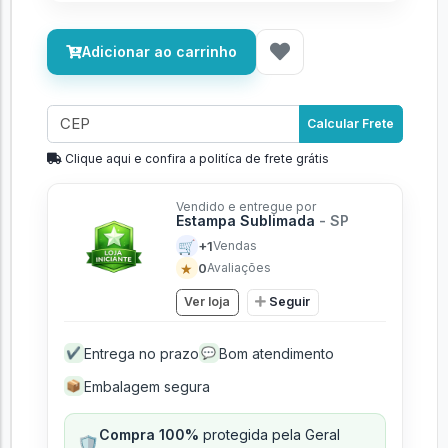
Adicionar ao carrinho
Calcular Frete
Clique aqui e confira a politíca de frete grátis
Vendido e entregue por
Estampa Sublimada
- SP
🛒
+1
Vendas
★
0
Avaliações
Ver loja
Seguir
Entrega no prazo
Bom atendimento
✔
💬
Embalagem segura
📦
Compra 100%
protegida pela Geral
🛡️