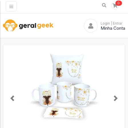
0
Login
| Entrar
Minha Conta
Previous
Next