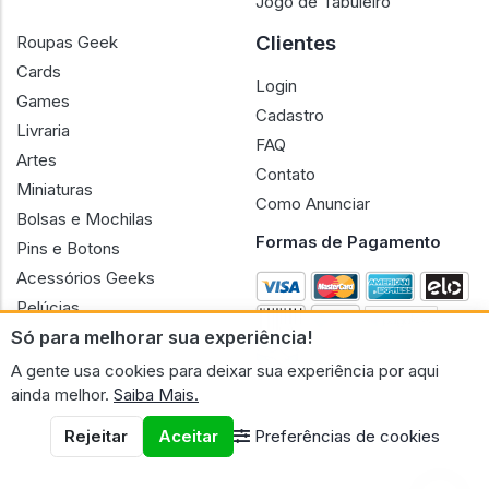
Jogo de Tabuleiro
Clientes
Roupas Geek
Cards
Login
Games
Cadastro
Livraria
FAQ
Artes
Contato
Miniaturas
Como Anunciar
Bolsas e Mochilas
Formas de Pagamento
Pins e Botons
Acessórios Geeks
Pelúcias
Só para melhorar sua experiência!
Bonecas
A gente usa cookies para deixar sua experiência por aqui
ainda melhor.
Saiba Mais.
Rejeitar
Aceitar
Preferências de cookies
CNPJ n.º 30.220.458/0001-17 - GERAL GEEK PORTAL ELETRONICO
LTDA.