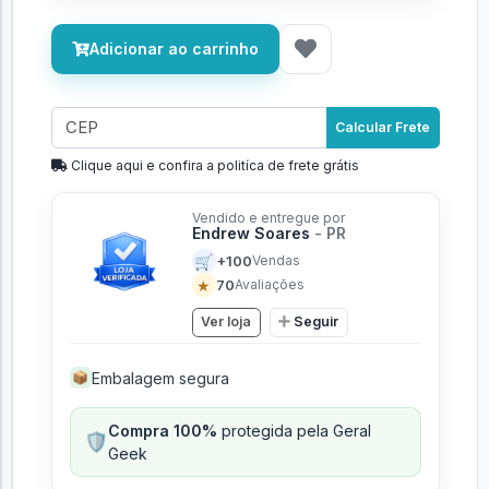
Adicionar ao carrinho
Calcular Frete
Clique aqui e confira a politíca de frete grátis
Vendido e entregue por
Endrew Soares
- PR
🛒
+100
Vendas
★
70
Avaliações
Ver loja
Seguir
Embalagem segura
📦
Compra 100%
protegida pela Geral
🛡️
Geek