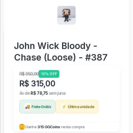
John Wick Bloody -
Chase (Loose) - #387
R$ 350,00
10% OFF
R$ 315,00
4x de
R$ 78,75
sem juros
🚚
⚡
Frete Grátis
Última unidade
Ganhe
315 GGCoins
nesta compra