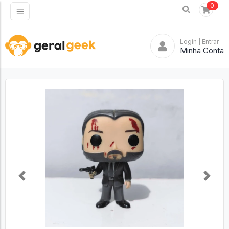
0
Login
| Entrar
Minha Conta
Previous
Next