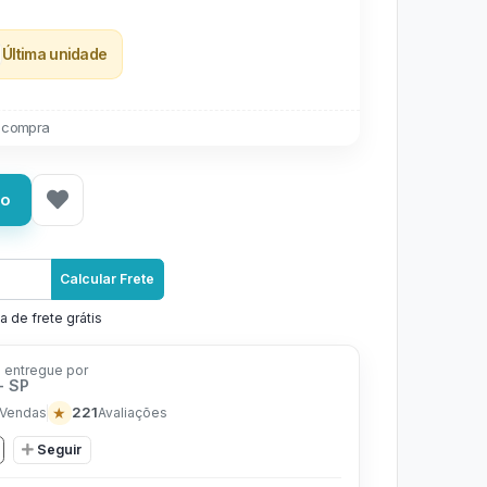
Última unidade
 compra
ho
Calcular Frete
a de frete grátis
 entregue por
- SP
★
221
Vendas
Avaliações
Seguir