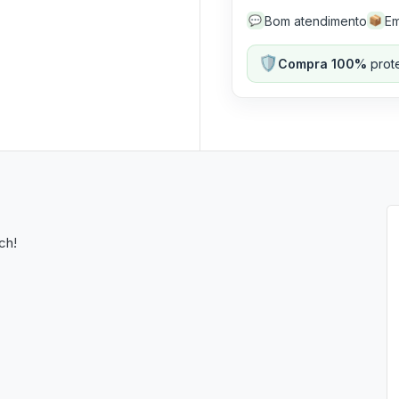
Bom atendimento
Em
💬
📦
🛡️
Compra 100%
prote
ch!