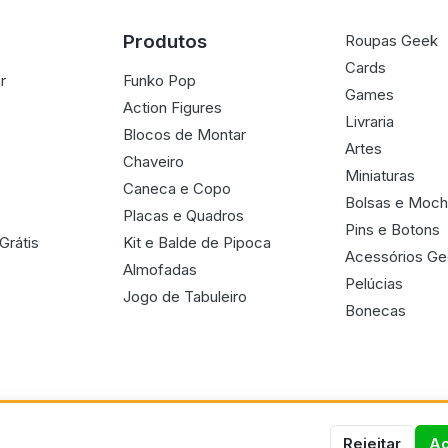
Produtos
Roupas Geek
Cards
r
Funko Pop
Games
Action Figures
Livraria
Blocos de Montar
Artes
Chaveiro
Miniaturas
Caneca e Copo
Bolsas e Moch
Placas e Quadros
Pins e Botons
Grátis
Kit e Balde de Pipoca
Acessórios G
Almofadas
Pelúcias
Jogo de Tabuleiro
Bonecas
Rejeitar
Ac