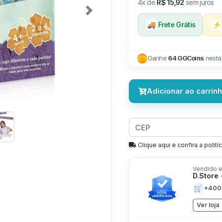
4x de
R$ 15,92
sem juros
Next
🚚
Frete Grátis
⚡
Ganhe
64 GGCoins
nesta
Adicionar ao carrin
Clique aqui e confira a politíc
Vendido e
D.Store
🛒
+400
Ver loja