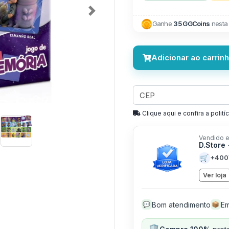
Next
Ganhe
35 GGCoins
nesta
Adicionar ao carrin
Clique aqui e confira a politíc
Vendido e
D.Store
🛒
+400
Ver loja
Bom atendimento
Em
💬
📦
🛡️