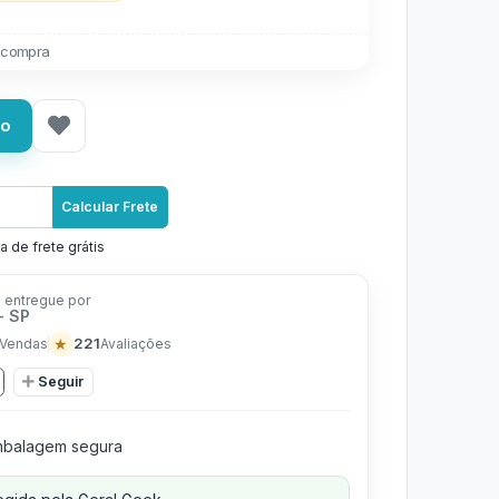
 compra
ho
Calcular Frete
a de frete grátis
 entregue por
- SP
★
221
Vendas
Avaliações
Seguir
balagem segura