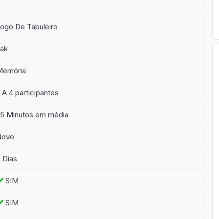
ogo De Tabuleiro
Jak
Memória
 A 4 participantes
25 Minutos em média
Novo
 Dias
SIM
SIM