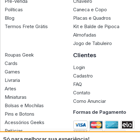
Pré-Venda
Chaveiro
Políticas
Caneca e Copo
Blog
Placas e Quadros
Termos Frete Grátis
Kit e Balde de Pipoca
Almofadas
Jogo de Tabuleiro
Clientes
Roupas Geek
Cards
Login
Games
Cadastro
Livraria
FAQ
Artes
Contato
Miniaturas
Como Anunciar
Bolsas e Mochilas
Formas de Pagamento
Pins e Botons
Acessórios Geeks
Pelúcias
Só para melhorar sua experiência!
Bonecas