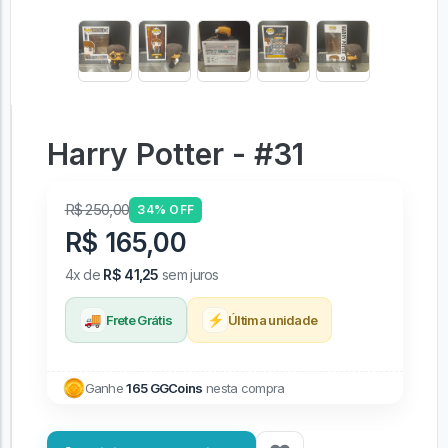
Harry Potter - #31
R$ 250,00
34% OFF
R$ 165,00
4x de
R$ 41,25
sem juros
🚚
⚡
Frete Grátis
Última unidade
Ganhe
165 GGCoins
nesta compra