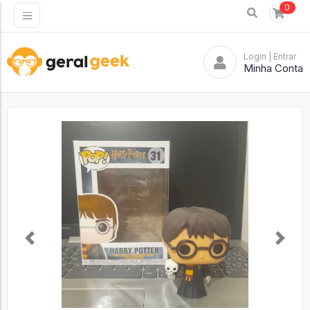
0
Login
| Entrar
Minha Conta
Previous
Next