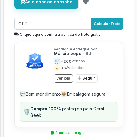
Adicionar ao carrinho
Calcular Frete
Clique aqui e confira a politíca de frete grátis
Vendido e entregue por
Márcia pops
- RJ
🛒
+200
Vendas
★
96
Avaliações
Ver loja
Seguir
Bom atendimento
Embalagem segura
💬
📦
Compra 100%
protegida pela Geral
🛡️
Geek
Anunciar um igual