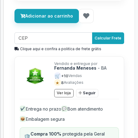
Adicionar ao carrinho
Calcular Frete
Clique aqui e confira a politíca de frete grátis
Vendido e entregue por
Fernanda Meneses
- BA
🛒
+10
Vendas
★
8
Avaliações
Ver loja
Seguir
Entrega no prazo
Bom atendimento
✔
💬
Embalagem segura
📦
Compra 100%
protegida pela Geral
🛡️