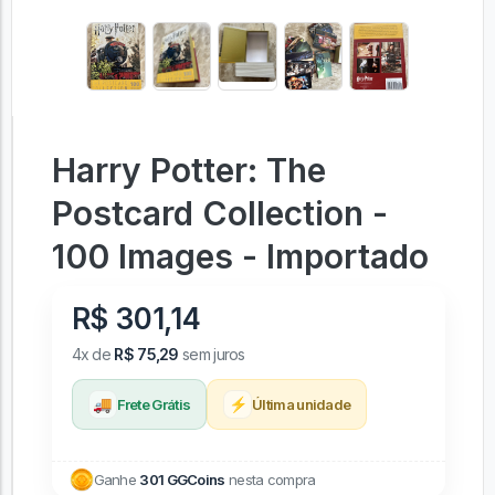
Harry Potter: The
Postcard Collection -
100 Images - Importado
R$ 301,14
4x de
R$ 75,29
sem juros
🚚
⚡
Frete Grátis
Última unidade
Ganhe
301 GGCoins
nesta compra