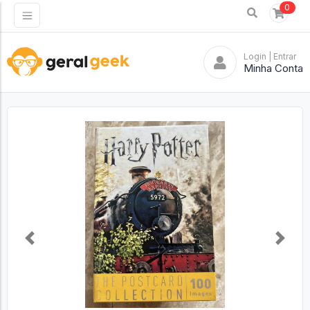
0
Login
| Entrar
Minha Conta
Previous
Next