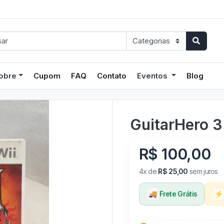
obre
Cupom
FAQ
Contato
Eventos
Blog
GuitarHero 3
R$ 100,00
4x de
R$ 25,00
sem juros
🚚
Frete Grátis
⚡