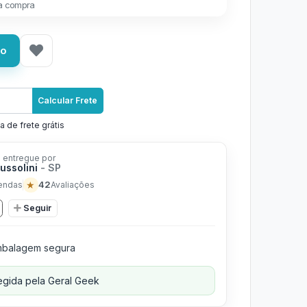
a compra
ho
Calcular Frete
a de frete grátis
 entregue por
ussolini
- SP
★
42
endas
Avaliações
Seguir
balagem segura
gida pela Geral Geek