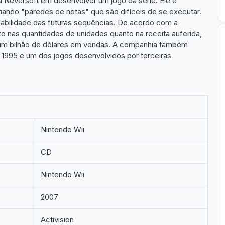
da Neversoft em desenvolver um jogo da série. Ele é
iando "paredes de notas" que são difíceis de se executar.
ogabilidade das futuras sequências. De acordo com a
anto nas quantidades de unidades quanto na receita auferida,
ar um bilhão de dólares em vendas. A companhia também
 1995 e um dos jogos desenvolvidos por terceiras
Nintendo Wii
CD
Nintendo Wii
2007
Activision