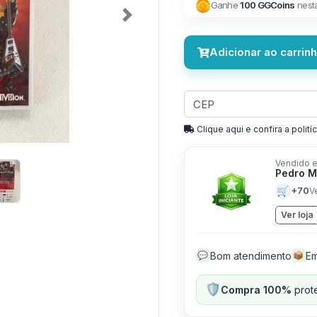
Ganhe
100 GGCoins
nest
Next
Adicionar ao carrin
Clique aqui e confira a politíc
Vendido e
Pedro M
🛒
+70
V
Ver loja
Bom atendimento
Em
💬
📦
🛡️
Compra 100%
prote