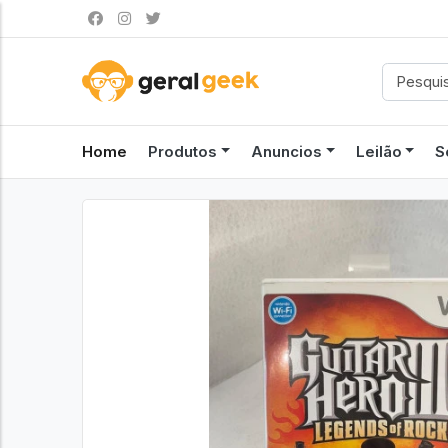
Home
Produtos
Anuncios
Leilão
S