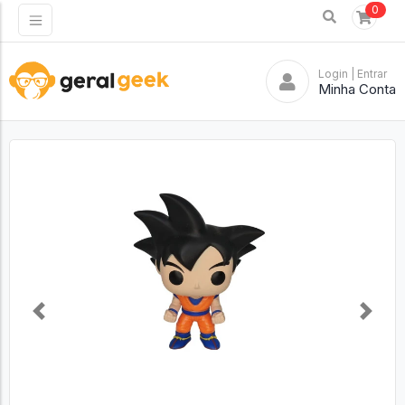
0
Login
| Entrar
Minha Conta
Previous
Next