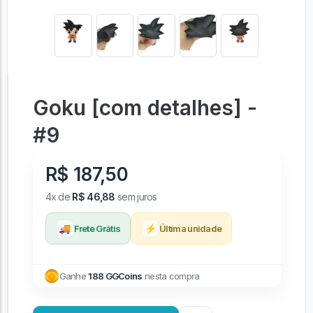
Goku [com detalhes] -
#9
R$ 187,50
4x de
R$ 46,88
sem juros
🚚
⚡
Frete Grátis
Última unidade
Ganhe
188 GGCoins
nesta compra