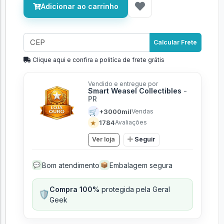
Adicionar ao carrinho
Calcular Frete
Clique aqui e confira a politíca de frete grátis
Vendido e entregue por
Smart Weasel Collectibles
-
PR
🛒
+3000mil
Vendas
★
1784
Avaliações
Ver loja
Seguir
Bom atendimento
Embalagem segura
💬
📦
Compra 100%
protegida pela Geral
🛡️
Geek