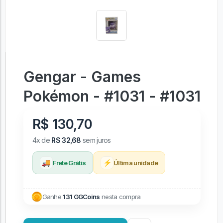
Gengar - Games
Pokémon - #1031 - #1031
R$ 130,70
4x de
R$ 32,68
sem juros
🚚
⚡
Frete Grátis
Última unidade
Ganhe
131 GGCoins
nesta compra