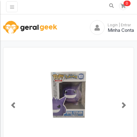
0
Login
| Entrar
Minha Conta
Previous
Next