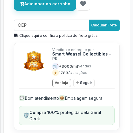
Adicionar ao carrinho
Calcular Frete
Clique aqui e confira a politíca de frete grátis
Vendido e entregue por
Smart Weasel Collectibles
-
PR
🛒
+3000mil
Vendas
★
1783
Avaliações
Ver loja
Seguir
Bom atendimento
Embalagem segura
💬
📦
Compra 100%
protegida pela Geral
🛡️
Geek