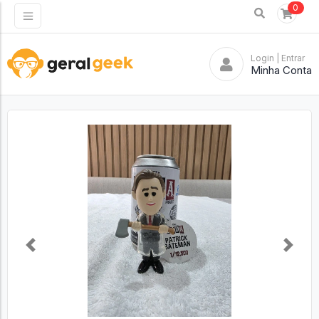
0
Login
| Entrar
Minha Conta
Previous
Next