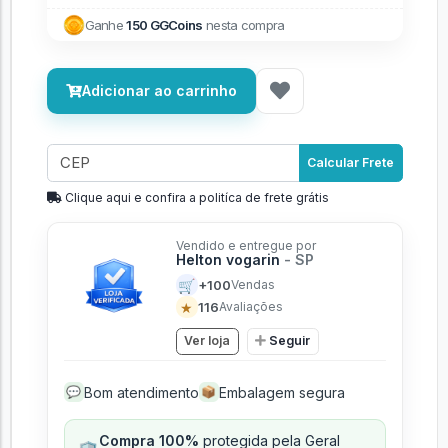
Ganhe
150 GGCoins
nesta compra
Adicionar ao carrinho
Calcular Frete
Clique aqui e confira a politíca de frete grátis
Vendido e entregue por
Helton vogarin
- SP
🛒
+100
Vendas
★
116
Avaliações
Ver loja
Seguir
Bom atendimento
Embalagem segura
💬
📦
Compra 100%
protegida pela Geral