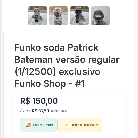
Funko soda Patrick
Bateman versão regular
(1/12500) exclusivo
Funko Shop - #1
R$ 150,00
4x de
R$ 37,50
sem juros
🚚
⚡
Frete Grátis
Última unidade