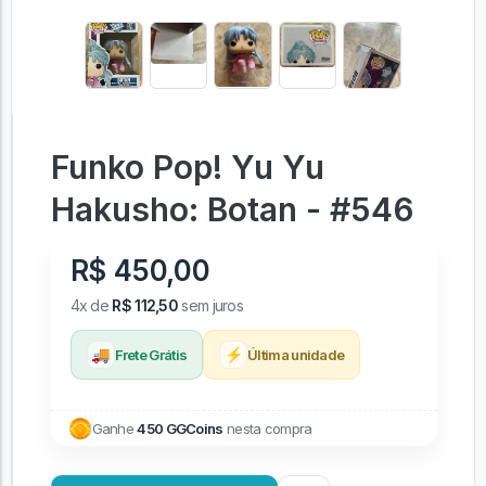
Funko Pop! Yu Yu
Hakusho: Botan - #546
R$ 450,00
4x de
R$ 112,50
sem juros
🚚
⚡
Frete Grátis
Última unidade
Ganhe
450 GGCoins
nesta compra