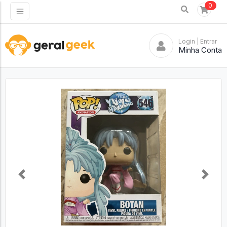
0
Login
| Entrar
Minha Conta
Previous
Next