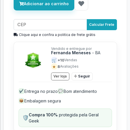
Adicionar ao carrinho
Calcular Frete
Clique aqui e confira a politíca de frete grátis
Vendido e entregue por
Fernanda Meneses
- BA
🛒
+10
Vendas
★
8
Avaliações
Ver loja
Seguir
Entrega no prazo
Bom atendimento
✔
💬
Embalagem segura
📦
Compra 100%
protegida pela Geral
🛡️
Geek