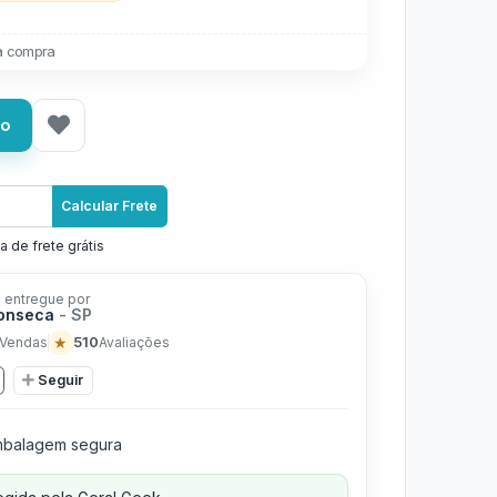
a compra
ho
Calcular Frete
a de frete grátis
 entregue por
Fonseca
- SP
★
510
Vendas
Avaliações
Seguir
balagem segura