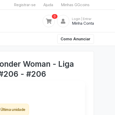
Registrar-se
Ajuda
Minhas GGcoins
0
Login
| Entrar
Minha Conta
Como Anunciar
onder Woman - Liga
 #206 - #206
Última unidade