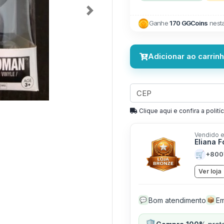
Next
Ganhe
170 GGCoins
nest
Adicionar ao carrin
Clique aqui e confira a politíc
Vendido e
Eliana 
🛒
+800
Ver loja
Bom atendimento
Em
💬
📦
🛡️