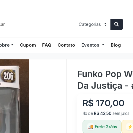
obre
Cupom
FAQ
Contato
Eventos
Blog
Funko Pop W
Da Justiça -
R$ 170,00
4x de
R$ 42,50
sem juros
🚚
Frete Grátis
⚡