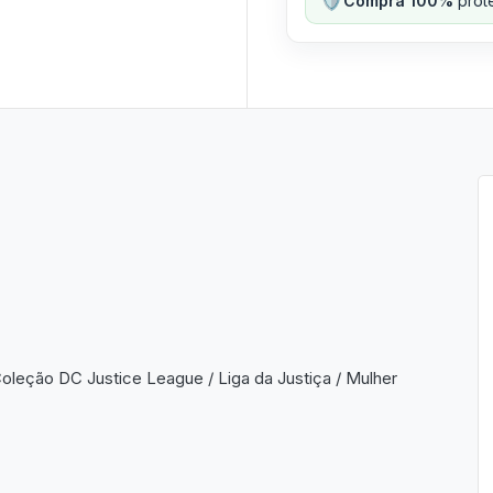
Compra 100%
prote
eção DC Justice League / Liga da Justiça / Mulher