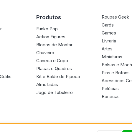
Produtos
Roupas Geek
Cards
r
Funko Pop
Games
Action Figures
Livraria
Blocos de Montar
Artes
Chaveiro
Miniaturas
Caneca e Copo
Bolsas e Moch
Placas e Quadros
Pins e Botons
Grátis
Kit e Balde de Pipoca
Acessórios G
Almofadas
Pelúcias
Jogo de Tabuleiro
Bonecas