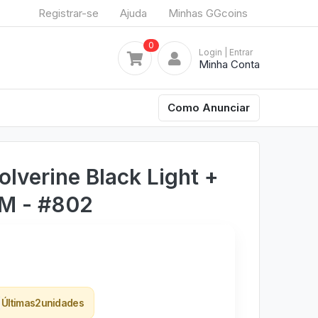
Registrar-se
Ajuda
Minhas GGcoins
0
Login
| Entrar
Minha Conta
Como Anunciar
lverine Black Light +
M - #802
Últimas
2
unidades