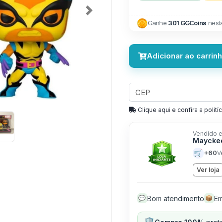
Next
Ganhe
301 GGCoins
nest
Adicionar ao carrin
Clique aqui e confira a politíc
Vendido e
Mayckee
🛒
+60
V
Ver loja
Bom atendimento
Em
💬
📦
🛡️