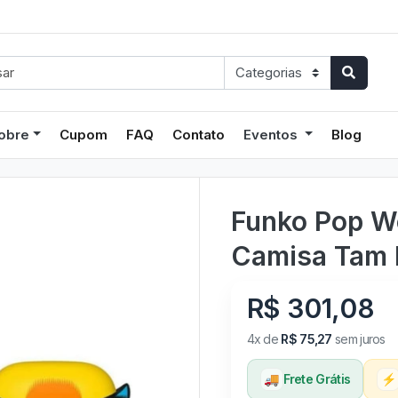
obre
Cupom
FAQ
Contato
Eventos
Blog
Funko Pop Wo
Camisa Tam 
R$ 301,08
4x de
R$ 75,27
sem juros
🚚
Frete Grátis
⚡