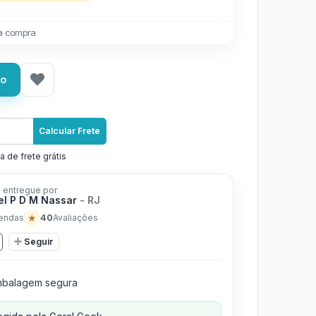
a compra
ho
Calcular Frete
a de frete grátis
 entregue por
l P D M Nassar
- RJ
★
40
endas
Avaliações
Seguir
balagem segura