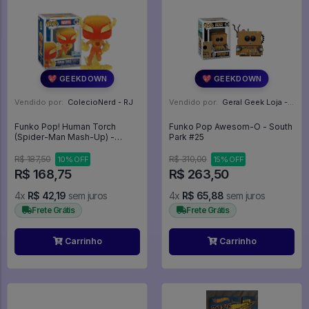
💖 GEEKDOWN
💖 GEEKDOWN
Vendido por:
ColecioNerd - RJ
Vendido por:
Geral Geek Loja - SP
Funko Pop! Human Torch
Funko Pop Awesom-O - South
(Spider-Man Mash-Up) -
Park #25
Marvel #1606
R$ 187,50
R$ 310,00
10% OFF
15% OFF
R$ 168,75
R$ 263,50
4x
R$ 42,19
sem juros
4x
R$ 65,88
sem juros
Frete Grátis
Frete Grátis
Carrinho
Carrinho