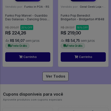
Vendido por:
Funko in POA - RS
Vendido por:
Geral Geek Loja - SP
Funko Pop Marvel - Guardião
Funko Pop Benedict
Das Galaxias - Dancing Groot -
Bridgerton - Bridgerton #1848
Avengers - Vingadores -
Marvel #65
R$ 299,01
R$ 267,07
25% OFF
18% OFF
R$ 224,26
R$ 219,00
4x
R$ 56,07
sem juros
4x
R$ 54,75
sem juros
Frete Grátis
Frete Grátis
Carrinho
Carrinho
Ver Todos
Cupons disponíveis para você
Aproveite produtos com cupons especiais