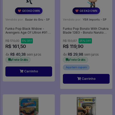
💖 GEEKDOWN
💖 GEEKDOWN
Vendido por:
Bazar do Bru - SP
Vendido por:
YBR Imports - SP
Funko Pop Black Widow -
Funko Pop Boruto With Chakra
Avengers Age Of Ultron #91 -
Blade 1383 - Boruto Naruto
Avengers Age Of Ultron #91
Next Generations #1383
R$ 170,00
R$ 159,87
5% OFF
25% OFF
R$ 161,50
R$ 119,90
4x
R$ 40,38
sem juros
4x
R$ 29,98
sem juros
Frete Grátis
Frete Grátis
Aqui tem cupom
Carrinho
Carrinho