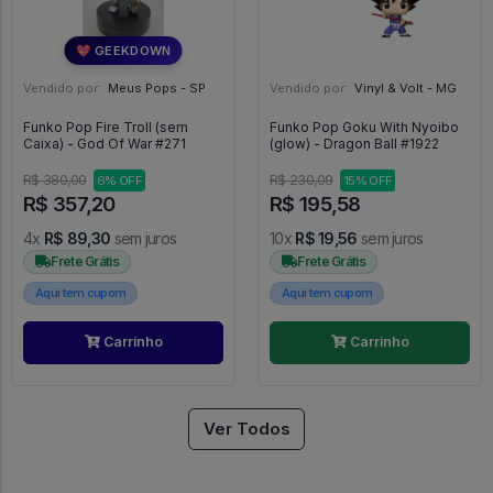
💖 GEEKDOWN
Vendido por:
Meus Pops - SP
Vendido por:
Vinyl & Volt - MG
Funko Pop Fire Troll (sem
Funko Pop Goku With Nyoibo
Caixa) - God Of War #271
(glow) - Dragon Ball #1922
R$ 380,00
R$ 230,09
6% OFF
15% OFF
R$ 357,20
R$ 195,58
4x
R$ 89,30
sem juros
10x
R$ 19,56
sem juros
Frete Grátis
Frete Grátis
Aqui tem cupom
Aqui tem cupom
Carrinho
Carrinho
Ver Todos