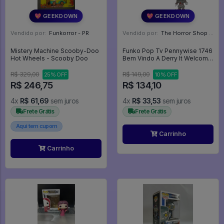
💖 GEEKDOWN
💖 GEEKDOWN
Vendido por:
Funkorror - PR
Vendido por:
The Horror Shop - Colecionáveis - MG
Mistery Machine Scooby-Doo
Funko Pop Tv Pennywise 1746
Hot Wheels - Scooby Doo
Bem Vindo A Derry It Welcome
To Derry - Welcome To Derry
#1746
R$ 329,00
R$ 149,00
25% OFF
10% OFF
R$ 246,75
R$ 134,10
4x
R$ 61,69
sem juros
4x
R$ 33,53
sem juros
Frete Grátis
Frete Grátis
Aqui tem cupom
Carrinho
Carrinho