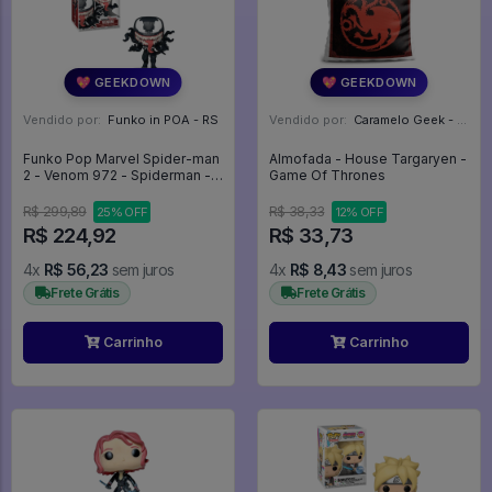
💖 GEEKDOWN
💖 GEEKDOWN
Vendido por:
Funko in POA - RS
Vendido por:
Caramelo Geek - DF
Funko Pop Marvel Spider-man
Almofada - House Targaryen -
2 - Venom 972 - Spiderman -
Game Of Thrones
Homem Aranha - Marvel #972
R$ 299,89
R$ 38,33
25% OFF
12% OFF
R$ 224,92
R$ 33,73
4x
R$ 56,23
sem juros
4x
R$ 8,43
sem juros
Frete Grátis
Frete Grátis
Carrinho
Carrinho