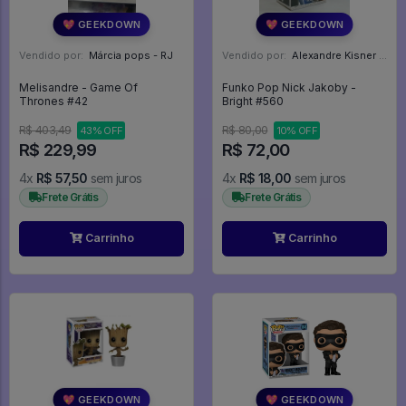
💖 GEEKDOWN
💖 GEEKDOWN
Vendido por:
Márcia pops - RJ
Vendido por:
Alexandre Kisner - PR
Melisandre - Game Of
Funko Pop Nick Jakoby -
Thrones #42
Bright #560
R$ 403,49
R$ 80,00
43% OFF
10% OFF
R$ 229,99
R$ 72,00
4x
R$ 57,50
sem juros
4x
R$ 18,00
sem juros
Frete Grátis
Frete Grátis
Carrinho
Carrinho
💖 GEEKDOWN
💖 GEEKDOWN