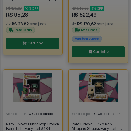
60 Cartas - Pokemon
Of The Dragon #10
Estampas Ilustradas
R$ 105,87
R$ 549,99
10% OFF
5% OFF
R$ 95,28
R$ 522,49
4x
R$ 23,82
sem juros
4x
R$ 130,62
sem juros
Frete Grátis
Frete Grátis
Aqui tem cupom
Carrinho
Carrinho
Vendido por:
O Colecionador - SP
Vendido por:
O Colecionador - SP
Raro E Novo Funko Pop Frosch
Raro E Novo Funko Pop
Fairy Tail - Fairy Tail #484
Mirajane Strauss Fairy Tail -