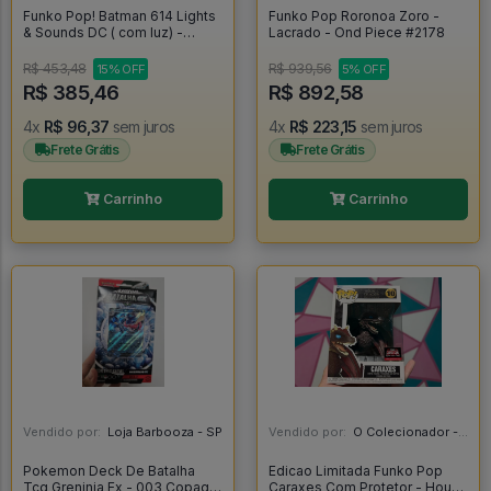
Funko Pop! Batman 614 Lights
Funko Pop Roronoa Zoro -
& Sounds DC ( com luz) -
Lacrado - Ond Piece #2178
Batman #614
R$ 453,48
R$ 939,56
15% OFF
5% OFF
R$ 385,46
R$ 892,58
4x
R$ 96,37
sem juros
4x
R$ 223,15
sem juros
Frete Grátis
Frete Grátis
Carrinho
Carrinho
Vendido por:
Loja Barbooza - SP
Vendido por:
O Colecionador - SP
Pokemon Deck De Batalha
Edicao Limitada Funko Pop
Tcg Greninja Ex - 003 Copag
Caraxes Com Protetor - House