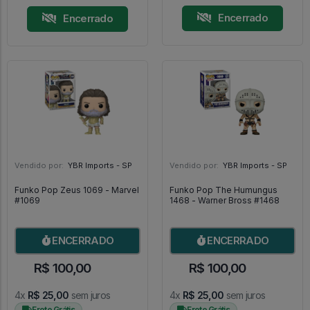
Encerrado
Encerrado
Vendido por:
YBR Imports - SP
Vendido por:
YBR Imports - SP
Funko Pop Zeus 1069 - Marvel
Funko Pop The Humungus
#1069
1468 - Warner Bross #1468
ENCERRADO
ENCERRADO
R$ 100,00
R$ 100,00
4x
R$ 25,00
sem juros
4x
R$ 25,00
sem juros
Frete Grátis
Frete Grátis