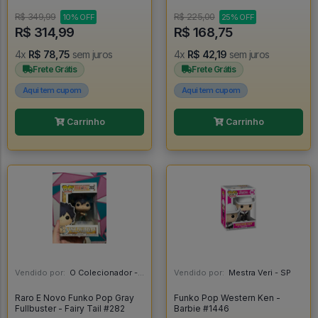
Fairy Tail #1050
R$ 349,99
R$ 225,00
10% OFF
25% OFF
R$ 314,99
R$ 168,75
4x
R$ 78,75
sem juros
4x
R$ 42,19
sem juros
Frete Grátis
Frete Grátis
Aqui tem cupom
Aqui tem cupom
Carrinho
Carrinho
Vendido por:
O Colecionador - SP
Vendido por:
Mestra Veri - SP
Raro E Novo Funko Pop Gray
Funko Pop Western Ken -
Fullbuster - Fairy Tail #282
Barbie #1446