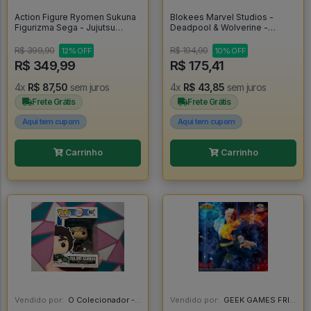
Action Figure Ryomen Sukuna
Blokees Marvel Studios -
Figurizma Sega - Jujutsu
Deadpool & Wolverine -
Kaisen - Jujutsu Kaisen
Wolverine - Blokees
R$ 399,90
R$ 194,90
12% OFF
10% OFF
R$ 349,99
R$ 175,41
4x
R$ 87,50
sem juros
4x
R$ 43,85
sem juros
Frete Grátis
Frete Grátis
Aqui tem cupom
Aqui tem cupom
Carrinho
Carrinho
Vendido por:
O Colecionador - SP
Vendido por:
GEEK GAMES FRIEND - RJ