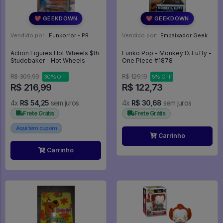
💖 GEEKDOWN
💖 GEEKDOWN
Vendido por:
Funkorror - PR
Vendido por:
Embaixador Geek - SP
Action Figures Hot Wheels $th
Funko Pop - Monkey D. Luffy -
Studebaker - Hot Wheels
One Piece #1878
R$ 309,99
R$ 129,19
30% OFF
5% OFF
R$ 216,99
R$ 122,73
4x
R$ 54,25
sem juros
4x
R$ 30,68
sem juros
Frete Grátis
Frete Grátis
Aqui tem cupom
Carrinho
Carrinho