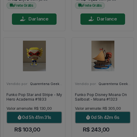
Frete Grátis
Frete Grátis
Dar lance
Dar lance
Vendido por:
Quarentena Geek Store - SP
Vendido por:
Quarentena Geek Store - SP
Funko Pop Star and Stripe - My
Funko Pop Disney Moana On
Hero Academia #1833
Sailboat - Moana #1323
Valor arremate: R$ 130,00
Valor arremate: R$ 305,00
0d 5h 41m 29s
0d 5h 42m 4s
R$ 103,00
R$ 243,00