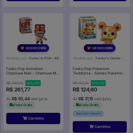
💖 GEEKDOWN
💖 GEEKDOWN
Vendido por:
Funko in POA - RS
Vendido por:
Funko's Castle - SP
Funko Pop Animation
Funko Pop Pokemon
Chainsaw Man - Chainsaw Man
Teddiursa - Games Pokémon
1677 - Animation #1677
#985
R$ 349,03
R$ 146,59
25% OFF
15% OFF
R$ 261,77
R$ 124,60
4x
R$ 65,44
sem juros
4x
R$ 31,15
sem juros
Frete Grátis
Frete Grátis
Aqui tem cupom
Carrinho
Carrinho