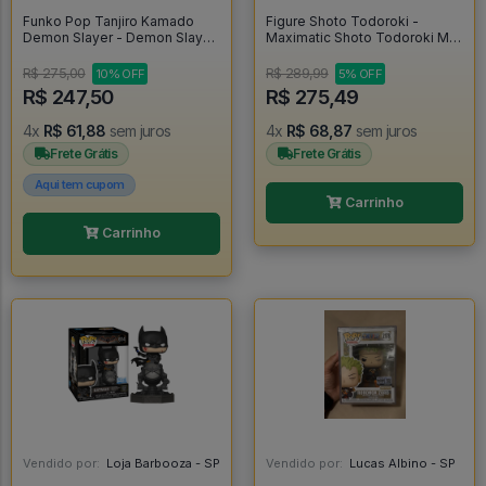
Funko Pop Tanjiro Kamado
Figure Shoto Todoroki -
Demon Slayer - Demon Slayer
Maximatic Shoto Todoroki My
#867
Hero Academia - My Hero
Academia
R$ 275,00
R$ 289,99
10% OFF
5% OFF
R$ 247,50
R$ 275,49
4x
R$ 61,88
sem juros
4x
R$ 68,87
sem juros
Frete Grátis
Frete Grátis
Aqui tem cupom
Carrinho
Carrinho
Vendido por:
Loja Barbooza - SP
Vendido por:
Lucas Albino - SP