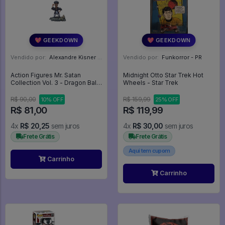
💖 GEEKDOWN
💖 GEEKDOWN
Vendido por:
Alexandre Kisner - PR
Vendido por:
Funkorror - PR
Action Figures Mr. Satan
Midnight Otto Star Trek Hot
Collection Vol. 3 - Dragon Ball
Wheels - Star Trek
Z
R$ 90,00
R$ 159,99
10% OFF
25% OFF
R$ 81,00
R$ 119,99
4x
R$ 20,25
sem juros
4x
R$ 30,00
sem juros
Frete Grátis
Frete Grátis
Aqui tem cupom
Carrinho
Carrinho