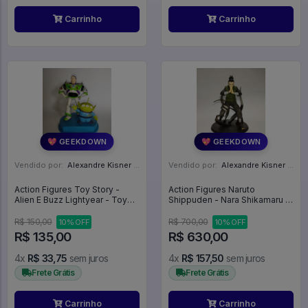
Carrinho
Carrinho
💖 GEEKDOWN
💖 GEEKDOWN
Vendido por:
Alexandre Kisner - PR
Vendido por:
Alexandre Kisner - PR
Action Figures Toy Story -
Action Figures Naruto
Alien E Buzz Lightyear - Toy
Shippuden - Nara Shikamaru -
Story
X-tra (#07) - 1/10 (tsume) -
Naruto
R$ 150,00
R$ 700,00
10% OFF
10% OFF
R$ 135,00
R$ 630,00
4x
R$ 33,75
sem juros
4x
R$ 157,50
sem juros
Frete Grátis
Frete Grátis
Carrinho
Carrinho