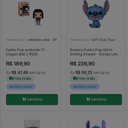
Vendido por:
edivaldo silva - SP
Vendido por:
EXP Club Toys - SP
Funko Pop androide 17 -
Boneco Funko Pop Stitch
Dragon Ball Z #529
Smiling Seated - Disney Lilo &
Stitch #1045
R$ 189,90
R$ 236,90
4x
R$ 47,48
sem juros
4x
R$ 59,23
sem juros
Frete Grátis
Frete Grátis
Aqui tem cupom
Aqui tem cupom
Carrinho
Carrinho