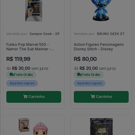
Vendido por:
Sempre Geek - SP
Vendido por:
BRUNO GEEK STORE - ES
Funko Pop Marvel 500 -
Action Figures Personagens
Namor The Sub Mariner -
Disney Stitch - Disney
Marvel #500
R$ 119,99
R$ 80,00
4x
R$ 30,00
sem juros
4x
R$ 20,00
sem juros
Frete Grátis
Frete Grátis
Aqui tem cupom
Aqui tem cupom
Carrinho
Carrinho