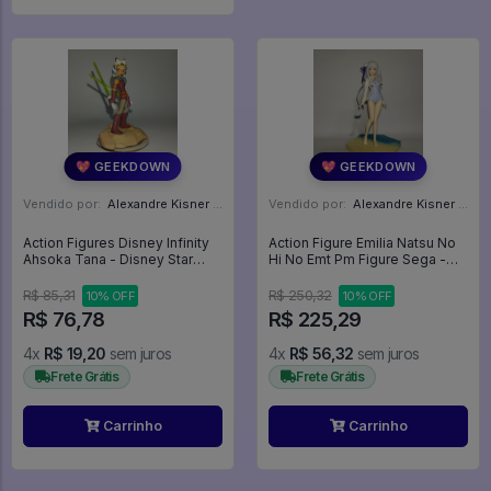
💖 GEEKDOWN
💖 GEEKDOWN
Vendido por:
Alexandre Kisner - PR
Vendido por:
Alexandre Kisner - PR
Action Figures Disney Infinity
Action Figure Emilia Natsu No
Ahsoka Tana - Disney Star
Hi No Emt Pm Figure Sega -
Wars
Re:Zero
R$ 85,31
R$ 250,32
10% OFF
10% OFF
R$ 76,78
R$ 225,29
4x
R$ 19,20
sem juros
4x
R$ 56,32
sem juros
Frete Grátis
Frete Grátis
Carrinho
Carrinho