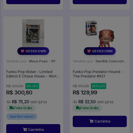
💖 GEEKDOWN
💖 GEEKDOWN
Vendido por:
Meus Pops - SP
Vendido por:
DaniBlá Colecionáveis - SP
Funko Pop Illidan - Limited
Funko Pop Predator Hound -
Edition E Chase Glows - World
The Predator #621
Of Warcraft #1101
R$ 320,00
R$ 199,98
6% OFF
35% OFF
R$ 300,80
R$ 129,99
4x
R$ 75,20
sem juros
4x
R$ 32,50
sem juros
Frete Grátis
Frete Grátis
Aqui tem cupom
Carrinho
Carrinho