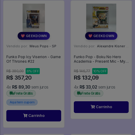
💖 GEEKDOWN
💖 GEEKDOWN
Vendido por:
Meus Pops - SP
Vendido por:
Alexandre Kisner - PR
Funko Pop Icy Viserion - Game
Funko Pop - Boku No Hero
Of Thrones #22
Academia - Present Mic - My
Hero Academia #920
R$ 380,00
R$ 146,77
6% OFF
10% OFF
R$ 357,20
R$ 132,09
4x
R$ 89,30
sem juros
4x
R$ 33,02
sem juros
Frete Grátis
Frete Grátis
Aqui tem cupom
Carrinho
Carrinho