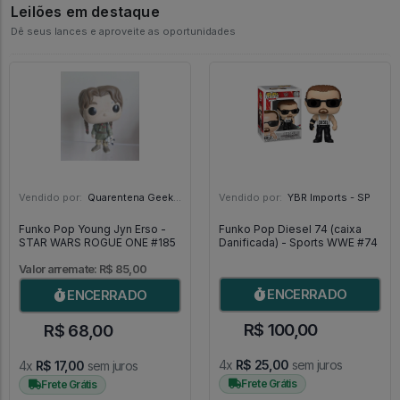
Leilões em destaque
Dê seus lances e aproveite as oportunidades
Vendido por:
Quarentena Geek Store - SP
Vendido por:
YBR Imports - SP
Funko Pop Young Jyn Erso -
Funko Pop Diesel 74 (caixa
STAR WARS ROGUE ONE #185
Danificada) - Sports WWE #74
Valor arremate: R$ 85,00
ENCERRADO
ENCERRADO
R$ 100,00
R$ 68,00
4x
R$ 25,00
sem juros
4x
R$ 17,00
sem juros
Frete Grátis
Frete Grátis