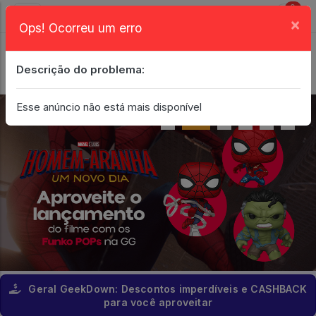
0
×
Ops! Ocorreu um erro
Login
| Entrar
Descrição do problema:
Minha Conta
Esse anúncio não está mais disponível
Geral GeekDown: Descontos imperdíveis e CASHBACK
para você aproveitar