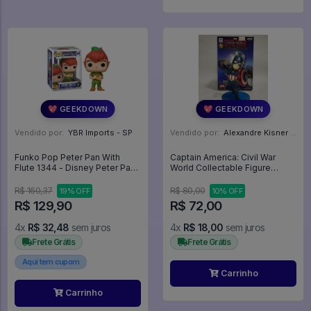
💖 GEEKDOWN
💖 GEEKDOWN
Vendido por:
YBR Imports - SP
Vendido por:
Alexandre Kisner - PR
Funko Pop Peter Pan With
Captain America: Civil War
Flute 1344 - Disney Peter Pan
World Collectable Figure
#1344
Premium (Banpresto) - Capitão
América: Guerra Civil
R$ 160,37
R$ 80,00
19% OFF
10% OFF
R$ 129,90
R$ 72,00
4x
R$ 32,48
sem juros
4x
R$ 18,00
sem juros
Frete Grátis
Frete Grátis
Aqui tem cupom
Carrinho
Carrinho