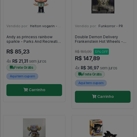
Vendido por:
Helton vogarin - SP
Vendido por:
Funkorror - PR
Andy as princess rainbow
Double Demon Delivery
sparkle - Parks And Recreation
Frankenstein Hot Wheels -
#1147
Universal Studios Monsters
R$ 85,23
R$ 169,99
13% OFF
R$ 147,89
4x
R$ 21,31
sem juros
Frete Grátis
4x
R$ 36,97
sem juros
Frete Grátis
Aqui tem cupom
Aqui tem cupom
Carrinho
Carrinho