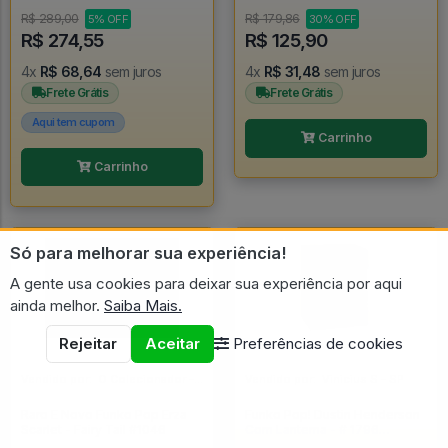
R$ 289,00
R$ 179,86
5% OFF
30% OFF
R$ 274,55
R$ 125,90
4x
R$ 68,64
sem juros
4x
R$ 31,48
sem juros
Frete Grátis
Frete Grátis
Aqui tem cupom
Carrinho
Carrinho
Só para melhorar sua experiência!
A gente usa cookies para deixar sua experiência por aqui
ainda melhor.
Saiba Mais.
Rejeitar
Aceitar
Preferências de cookies
Vendido por:
O Colecionador - SP
Vendido por:
Vinicius S - SP
Raro E Novo Funko Pop Erza
Funko Pop! Dustin Henderson
Scarlet - Fairy Tail #1046
Com Lanterna - # 1796
Stranger Things T5 - Stranger