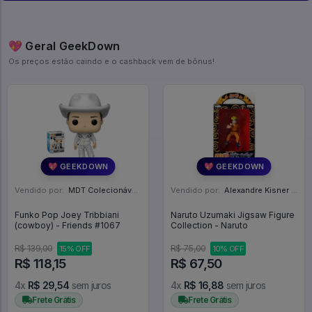
💖 Geral GeekDown
Os preços estão caindo e o cashback vem de bônus!
💖 GEEKDOWN
💖 GEEKDOWN
Vendido por:
MDT Colecionáveis - DF
Vendido por:
Alexandre Kisner - PR
Funko Pop Joey Tribbiani
Naruto Uzumaki Jigsaw Figure
(cowboy) - Friends #1067
Collection - Naruto
R$ 139,00
R$ 75,00
15% OFF
10% OFF
R$ 118,15
R$ 67,50
4x
R$ 29,54
sem juros
4x
R$ 16,88
sem juros
Frete Grátis
Frete Grátis