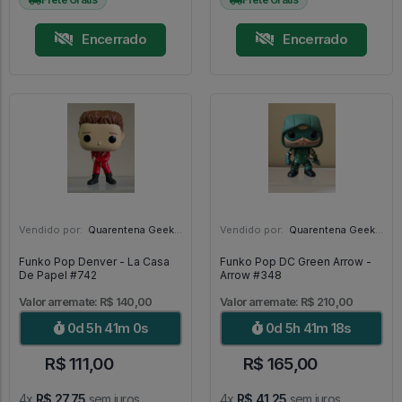
Encerrado
Encerrado
Vendido por:
Quarentena Geek Store - SP
Vendido por:
Quarentena Geek Store - SP
Funko Pop Denver - La Casa
Funko Pop DC Green Arrow -
De Papel #742
Arrow #348
Valor arremate: R$ 140,00
Valor arremate: R$ 210,00
0d 5h 40m 58s
0d 5h 41m 16s
R$ 111,00
R$ 165,00
4x
R$ 27,75
sem juros
4x
R$ 41,25
sem juros