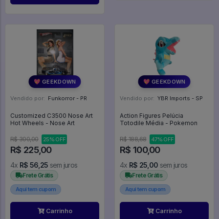
💖 GEEKDOWN
💖 GEEKDOWN
Vendido por:
Funkorror - PR
Vendido por:
YBR Imports - SP
Customized C3500 Nose Art
Action Figures Pelúcia
Hot Wheels - Nose Art
Totodile Média - Pokemon
R$ 300,00
R$ 188,68
25% OFF
47% OFF
R$ 225,00
R$ 100,00
4x
R$ 56,25
sem juros
4x
R$ 25,00
sem juros
Frete Grátis
Frete Grátis
Aqui tem cupom
Aqui tem cupom
Carrinho
Carrinho