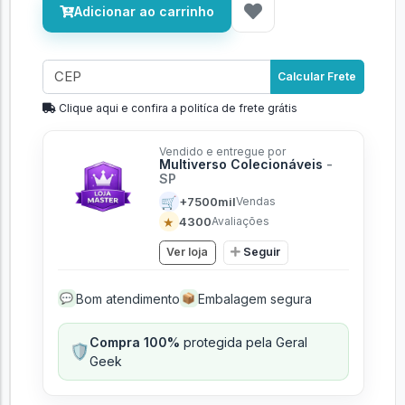
Adicionar ao carrinho
Calcular Frete
Clique aqui e confira a politíca de frete grátis
Vendido e entregue por
Multiverso Colecionáveis
-
SP
🛒
+7500mil
Vendas
★
4300
Avaliações
Ver loja
Seguir
Bom atendimento
Embalagem segura
💬
📦
Compra 100%
protegida pela Geral
🛡️
Geek