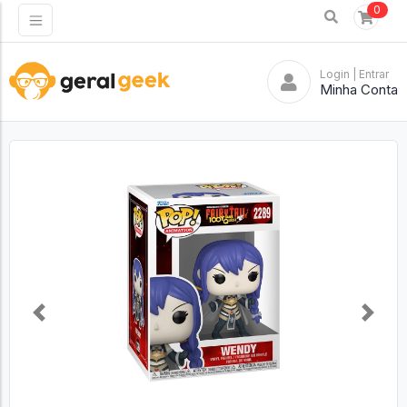
0
Login
| Entrar
Minha Conta
Previous
Next