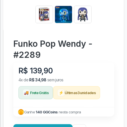
Funko Pop Wendy -
#2289
R$ 139,90
4x de
R$ 34,98
sem juros
🚚
⚡
Frete Grátis
Últimas
3
unidades
Ganhe
140 GGCoins
nesta compra