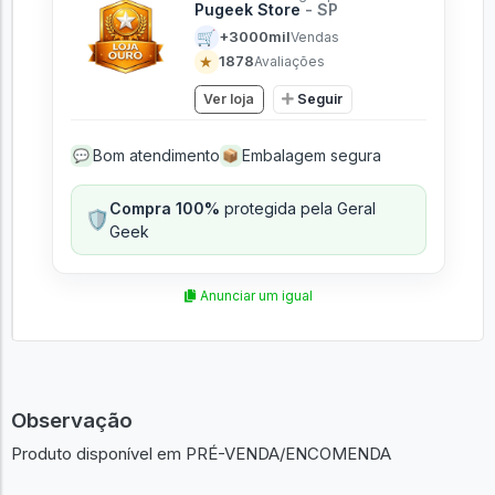
Pugeek Store
- SP
🛒
+3000mil
Vendas
★
1878
Avaliações
Ver loja
Seguir
Bom atendimento
Embalagem segura
💬
📦
Compra 100%
protegida pela Geral
🛡️
Geek
Anunciar um igual
Observação
Produto disponível em PRÉ-VENDA/ENCOMENDA