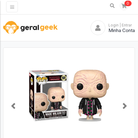
0
Login
| Entrar
Minha Conta
Previous
Next