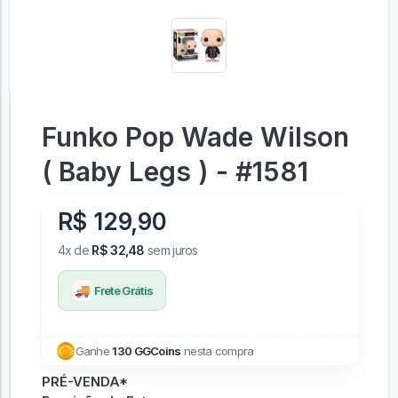
Funko Pop Wade Wilson
( Baby Legs ) - #1581
R$ 129,90
4x de
R$ 32,48
sem juros
🚚
Frete Grátis
Ganhe
130 GGCoins
nesta compra
PRÉ-VENDA*