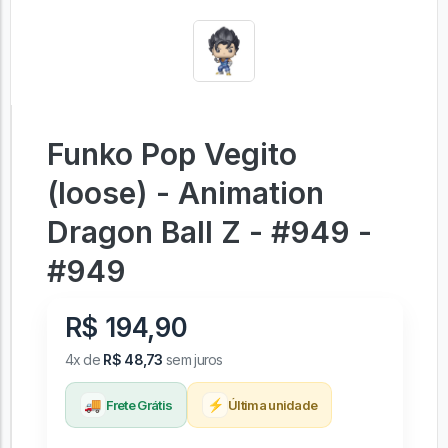
Funko Pop Vegito
(loose) - Animation
Dragon Ball Z - #949 -
#949
R$ 194,90
4x de
R$ 48,73
sem juros
🚚
⚡
Frete Grátis
Última unidade