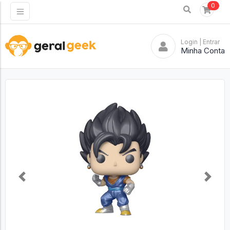
0
Login
| Entrar
Minha Conta
Previous
Next