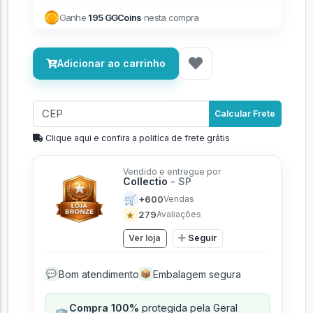
Ganhe
195 GGCoins
nesta compra
Adicionar ao carrinho
Calcular Frete
Clique aqui e confira a politíca de frete grátis
Vendido e entregue por
Collectio
- SP
🛒
+600
Vendas
★
279
Avaliações
Ver loja
Seguir
Bom atendimento
Embalagem segura
💬
📦
Compra 100%
protegida pela Geral