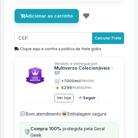
Adicionar ao carrinho
Calcular Frete
Clique aqui e confira a politíca de frete grátis
Vendido e entregue por
Multiverso Colecionáveis
-
SP
🛒
+7000mil
Vendas
★
4296
Avaliações
Ver loja
Seguir
Bom atendimento
Embalagem segura
💬
📦
Compra 100%
protegida pela Geral
🛡️
Geek