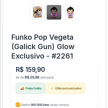
Funko Pop Vegeta
(Galick Gun) Glow
Exclusivo - #2261
R$ 159,90
4x de
R$ 39,98
sem juros
🚚
⚡
Frete Grátis
Últimas
4
unidades
Ganhe
160 GGCoins
nesta compra