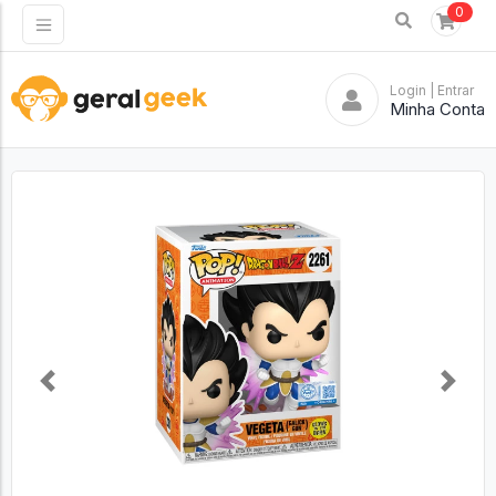
0
Login
| Entrar
Minha Conta
Previous
Next