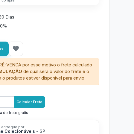
a compra
80 Dias
50%
ho
RÉ-VENDA por esse motivo o frete calculado
IMULAÇÃO
de qual será o valor do frete e o
 o produtos estiver disponível para envio
Calcular Frete
a de frete grátis
 entregue por
me Colecionáveis
- SP