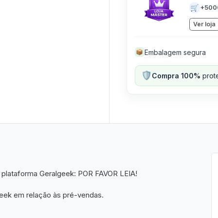
🛒
+500
Ver loja
Embalagem segura
📦
🛡️
Compra 100%
prote
plataforma Geralgeek: POR FAVOR LEIA!
Geek em relação às pré-vendas.