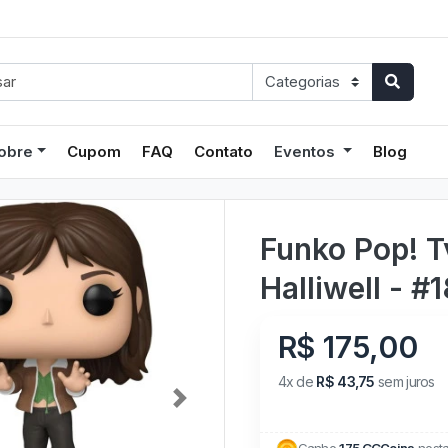
obre
Cupom
FAQ
Contato
Eventos
Blog
Funko Pop! T
Halliwell - #
R$ 175,00
4x de
R$ 43,75
sem juros
Next