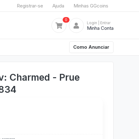
Registrar-se
Ajuda
Minhas GGcoins
0
Login
| Entrar
Minha Conta
Como Anunciar
v: Charmed - Prue
1834