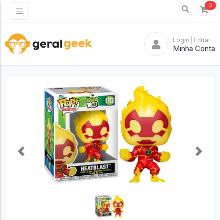
0
Login
| Entrar
Minha Conta
Previous
Next