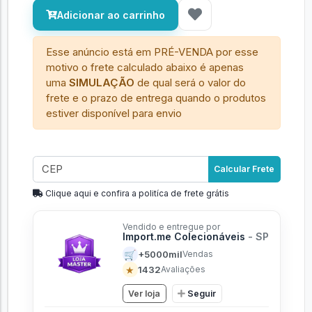
Adicionar ao carrinho
Esse anúncio está em PRÉ-VENDA por esse
motivo o frete calculado abaixo é apenas
uma
SIMULAÇÃO
de qual será o valor do
frete e o prazo de entrega quando o produtos
estiver disponível para envio
Calcular Frete
Clique aqui e confira a politíca de frete grátis
Vendido e entregue por
Import.me Colecionáveis
- SP
🛒
+5000mil
Vendas
★
1432
Avaliações
Ver loja
Seguir