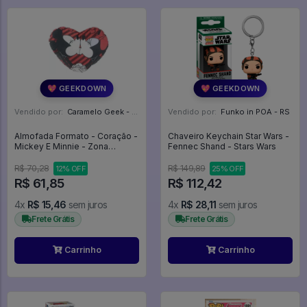
💖 GEEKDOWN
💖 GEEKDOWN
Vendido por:
Caramelo Geek - DF
Vendido por:
Funko in POA - RS
Almofada Formato - Coração -
Chaveiro Keychain Star Wars -
Mickey E Minnie - Zona
Fennec Shand - Stars Wars
Criativa
R$ 70,28
R$ 149,89
12% OFF
25% OFF
R$ 61,85
R$ 112,42
4x
R$ 15,46
sem juros
4x
R$ 28,11
sem juros
Frete Grátis
Frete Grátis
Carrinho
Carrinho