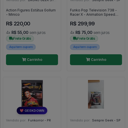
Action Figures Estátua Gollum
Funko Pop Television 738 -
- Minico
Racer X - Animation Speed
Racer #738
R$ 220,00
R$ 299,99
4x
R$ 55,00
sem juros
4x
R$ 75,00
sem juros
Frete Grátis
Frete Grátis
Aqui tem cupom
Aqui tem cupom
Carrinho
Carrinho
💖 GEEKDOWN
Vendido por:
Funkorror - PR
Vendido por:
Sempre Geek - SP