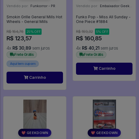
Vendido por:
Funkorror - PR
Vendido por:
Embaixador Geek - SP
Smokin Grille General Mills Hot
Funko Pop - Miss All Sunday -
Wheels - General Mills
One Piece #1884
R$ 164,76
R$ 169,32
25% OFF
5% OFF
R$ 123,57
R$ 160,85
4x
R$ 30,89
sem juros
4x
R$ 40,21
sem juros
Frete Grátis
Frete Grátis
Aqui tem cupom
Carrinho
Carrinho
💖 GEEKDOWN
💖 GEEKDOWN