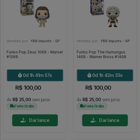
Vendido por:
YBR Imports - SP
Vendido por:
YBR Imports - SP
Funko Pop Zeus 1069 - Marvel
Funko Pop The Humungus
#1069
1468 - Warner Bross #1468
0d 1h 41m 56s
0d 1h 42m 32s
R$ 100,00
R$ 100,00
4x
R$ 25,00
sem juros
4x
R$ 25,00
sem juros
Frete Grátis
Frete Grátis
Dar lance
Dar lance