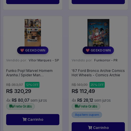
💖 GEEKDOWN
💖 GEEKDOWN
Vendido por:
Vítor Marques - SP
Vendido por:
Funkorror - PR
Funko Pop! Marvel Homem
'67 Ford Bronco Archie Comics
Aranha / Spider Man
Hot Wheels - Comics Archie
Bombastic Bag-Man 522
Exclusivo - Marvel #522
R$ 363,97
R$ 149,99
12% OFF
25% OFF
R$ 320,29
R$ 112,49
4x
R$ 80,07
sem juros
4x
R$ 28,12
sem juros
Frete Grátis
Frete Grátis
Aqui tem cupom
Carrinho
Carrinho