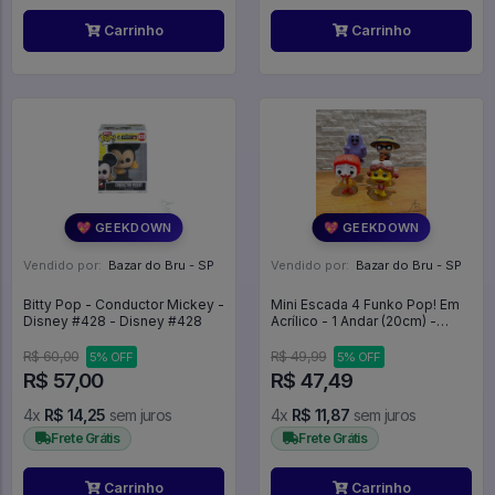
Carrinho
Carrinho
💖 GEEKDOWN
💖 GEEKDOWN
Vendido por:
Bazar do Bru - SP
Vendido por:
Bazar do Bru - SP
Bitty Pop - Conductor Mickey -
Mini Escada 4 Funko Pop! Em
Disney #428 - Disney #428
Acrílico - 1 Andar (20cm) -
Expositor
R$ 60,00
R$ 49,99
5% OFF
5% OFF
R$ 57,00
R$ 47,49
4x
R$ 14,25
sem juros
4x
R$ 11,87
sem juros
Frete Grátis
Frete Grátis
Carrinho
Carrinho