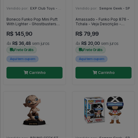
Vendido por:
EXP Club Toys - SP
Vendido por:
Sempre Geek - SP
Boneco Funko Pop Mini Puft
Amassado - Funko Pop 876 -
With Lighter - Ghostbusters
Tchala - Veja Descrição -
Afterlife #935
Marvel's What-If #876
R$ 145,90
R$ 79,99
4x
R$ 36,48
sem juros
4x
R$ 20,00
sem juros
Frete Grátis
Frete Grátis
Aqui tem cupom
Aqui tem cupom
Carrinho
Carrinho
Vendido por:
BRUNO GEEK STORE - ES
Vendido por:
Sempre Geek - SP