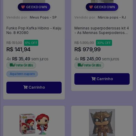
💖 GEEKDOWN
💖 GEEKDOWN
Vendido por:
Meus Pops - SP
Vendido por:
Márcia pops - RJ
Funko Pop Kafka Hibino - Kaiju
Meninas superpoderosas kit 4
No. 8 #2080
- As Meninas Superpoderosas
#201
R$ 151,00
R$ 1.399,99
6% OFF
30% OFF
R$ 141,94
R$ 979,99
4x
R$ 35,49
sem juros
4x
R$ 245,00
sem juros
Frete Grátis
Frete Grátis
Aqui tem cupom
Carrinho
Carrinho