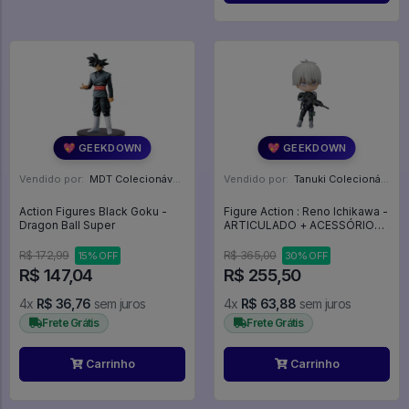
💖 GEEKDOWN
💖 GEEKDOWN
Vendido por:
MDT Colecionáveis - DF
Vendido por:
Tanuki Colecionáveis - SP
Action Figures Black Goku -
Figure Action : Reno Ichikawa -
Dragon Ball Super
ARTICULADO + ACESSÓRIOS -
Kaiju N° 8
R$ 172,99
R$ 365,00
15% OFF
30% OFF
R$ 147,04
R$ 255,50
4x
R$ 36,76
sem juros
4x
R$ 63,88
sem juros
Frete Grátis
Frete Grátis
Carrinho
Carrinho