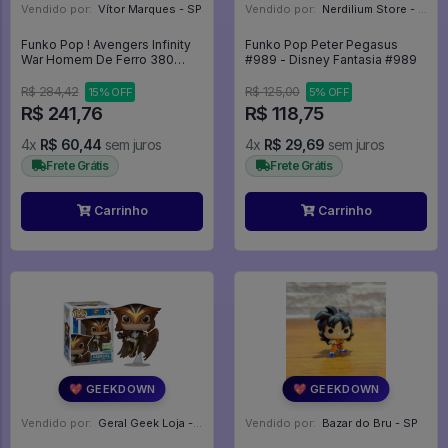
Vendido por:
Vítor Marques - SP
Vendido por:
Nerdilium Store - SP
Funko Pop ! Avengers Infinity
Funko Pop Peter Pegasus
War Homem De Ferro 380
#989 - Disney Fantasia #989
(lights Up!) Especial Edition -
Marvel #380
R$ 284,42
R$ 125,00
15% OFF
5% OFF
R$ 241,76
R$ 118,75
4x
R$ 60,44
sem juros
4x
R$ 29,69
sem juros
Frete Grátis
Frete Grátis
Carrinho
Carrinho
💖 GEEKDOWN
💖 GEEKDOWN
Vendido por:
Geral Geek Loja - SP
Vendido por:
Bazar do Bru - SP