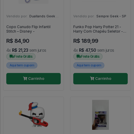
Vendido por:
Duallands Geek Store - RS
Vendido por:
Sempre Geek - SP
Copo Canudo Flip Infantil
Funko Pop Harry Potter 21 -
Stitch – Disney -
Harry Com Chapéu Seletor -
Harry Potter #21
R$ 84,90
R$ 189,99
4x
R$ 21,23
sem juros
4x
R$ 47,50
sem juros
Frete Grátis
Frete Grátis
Aqui tem cupom
Aqui tem cupom
Carrinho
Carrinho