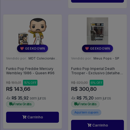
💖 GEEKDOWN
💖 GEEKDOWN
Vendido por:
MDT Colecionáveis - DF
Vendido por:
Meus Pops - SP
Funko Pop Freddie Mercury
Funko Pop Imperial Death
Wembley 1986 - Queen #96
Trooper - Exclusivo (detalhes
Na Caixa) - STAR WARS
ROGUE ONE #149
R$ 169,01
R$ 320,00
15% OFF
6% OFF
R$ 143,66
R$ 300,80
4x
R$ 35,92
sem juros
4x
R$ 75,20
sem juros
Frete Grátis
Frete Grátis
Aqui tem cupom
Carrinho
Carrinho