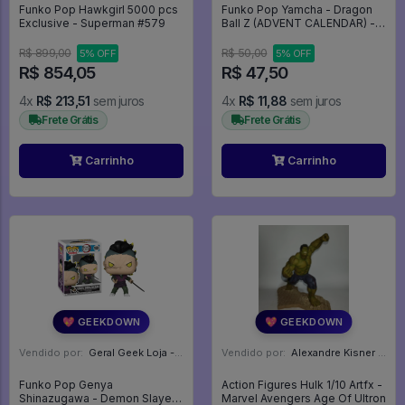
Funko Pop Hawkgirl 5000 pcs
Funko Pop Yamcha - Dragon
Exclusive - Superman #579
Ball Z (ADVENT CALENDAR) -
Dragon Ball Z
R$ 899,00
R$ 50,00
5% OFF
5% OFF
R$ 854,05
R$ 47,50
4x
R$ 213,51
sem juros
4x
R$ 11,88
sem juros
Frete Grátis
Frete Grátis
Carrinho
Carrinho
💖 GEEKDOWN
💖 GEEKDOWN
Vendido por:
Geral Geek Loja - SP
Vendido por:
Alexandre Kisner - PR
Funko Pop Genya
Action Figures Hulk 1/10 Artfx -
Shinazugawa - Demon Slayer
Marvel Avengers Age Of Ultron