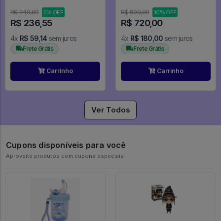
#1851
R$ 249,00
R$ 800,00
5% OFF
10% OFF
R$ 236,55
R$ 720,00
4x
R$ 59,14
sem juros
4x
R$ 180,00
sem juros
Frete Grátis
Frete Grátis
Carrinho
Carrinho
Ver Todos
Cupons disponíveis para você
Aproveite produtos com cupons especiais