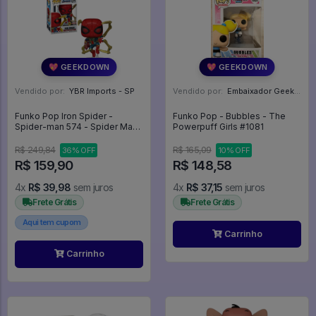
💖 GEEKDOWN
💖 GEEKDOWN
Vendido por:
YBR Imports - SP
Vendido por:
Embaixador Geek - SP
Funko Pop Iron Spider -
Funko Pop - Bubbles - The
Spider-man 574 - Spider Man
Powerpuff Girls #1081
Marvel #574
R$ 249,84
R$ 165,09
36% OFF
10% OFF
R$ 159,90
R$ 148,58
4x
R$ 39,98
sem juros
4x
R$ 37,15
sem juros
Frete Grátis
Frete Grátis
Aqui tem cupom
Carrinho
Carrinho