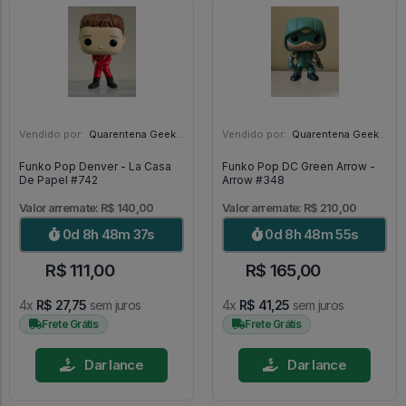
Vendido por:
Quarentena Geek Store - SP
Vendido por:
Quarentena Geek Store - SP
Funko Pop Denver - La Casa
Funko Pop DC Green Arrow -
De Papel #742
Arrow #348
Valor arremate: R$ 140,00
Valor arremate: R$ 210,00
0d 8h 48m 36s
0d 8h 48m 54s
R$ 111,00
R$ 165,00
4x
R$ 27,75
sem juros
4x
R$ 41,25
sem juros
Frete Grátis
Frete Grátis
Dar lance
Dar lance