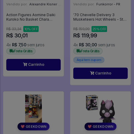
Vendido por:
Alexandre Kisner - PR
Vendido por:
Funkorror - PR
Action Figures Aomine Daiki
'70 Chevelle Delivery 3
Kuroko No Basket Chara
Musketeers Hot Wheels - Star
Pucchi - Kuroko No Basket
Trek
R$ 33,34
R$ 159,99
10% OFF
25% OFF
R$ 30,01
R$ 119,99
4x
R$ 7,50
sem juros
4x
R$ 30,00
sem juros
Frete Grátis
Frete Grátis
Aqui tem cupom
Carrinho
Carrinho
💖 GEEKDOWN
💖 GEEKDOWN