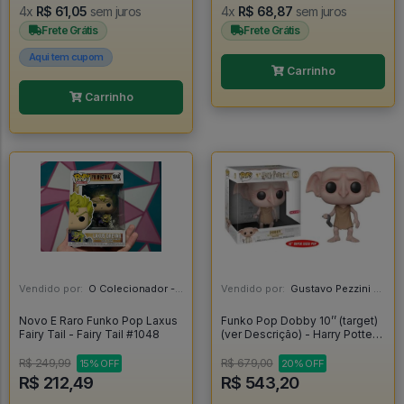
4x
R$ 61,05
sem juros
4x
R$ 68,87
sem juros
Frete Grátis
Frete Grátis
Aqui tem cupom
Carrinho
Carrinho
Vendido por:
O Colecionador - SP
Vendido por:
Gustavo Pezzini - MG
Novo E Raro Funko Pop Laxus
Funko Pop Dobby 10’’ (target)
Fairy Tail - Fairy Tail #1048
(ver Descrição) - Harry Potter
#63
R$ 249,99
R$ 679,00
15% OFF
20% OFF
R$ 212,49
R$ 543,20