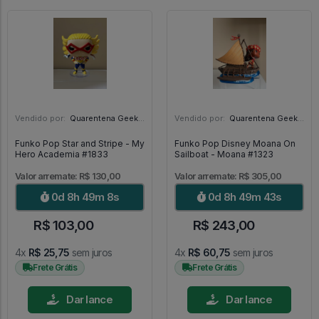
Vendido por:
Quarentena Geek Store - SP
Vendido por:
Quarentena Geek Store - SP
Funko Pop Star and Stripe - My
Funko Pop Disney Moana On
Hero Academia #1833
Sailboat - Moana #1323
Valor arremate: R$ 130,00
Valor arremate: R$ 305,00
0d 8h 49m 7s
0d 8h 49m 42s
R$ 103,00
R$ 243,00
4x
R$ 25,75
sem juros
4x
R$ 60,75
sem juros
Frete Grátis
Frete Grátis
Dar lance
Dar lance