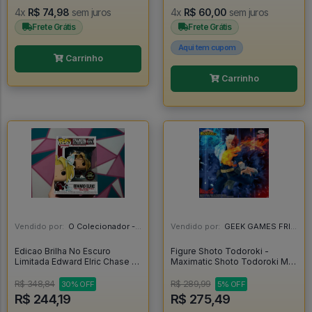
4x
R$ 74,98
sem juros
4x
R$ 60,00
sem juros
Frete Grátis
Frete Grátis
Aqui tem cupom
Carrinho
Carrinho
Vendido por:
O Colecionador - SP
Vendido por:
GEEK GAMES FRIEND - RJ
Edicao Brilha No Escuro
Figure Shoto Todoroki -
Limitada Edward Elric Chase -
Maximatic Shoto Todoroki My
Fullmetal Alchemist #1179
Hero Academia - My Hero
Academia
R$ 348,84
R$ 289,99
30% OFF
5% OFF
R$ 244,19
R$ 275,49