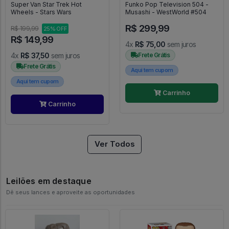
Super Van Star Trek Hot
Funko Pop Television 504 -
Wheels - Stars Wars
Musashi - WestWorld #504
R$ 299,99
R$ 199,99
25% OFF
R$ 149,99
4x
R$ 75,00
sem juros
4x
R$ 37,50
sem juros
Frete Grátis
Frete Grátis
Aqui tem cupom
Aqui tem cupom
Carrinho
Carrinho
Ver Todos
Leilões em destaque
Dê seus lances e aproveite as oportunidades