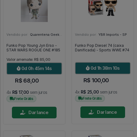
Vendido por:
Quarentena Geek Store - SP
Vendido por:
YBR Imports - SP
Funko Pop Young Jyn Erso -
Funko Pop Diesel 74 (caixa
STAR WARS ROGUE ONE #185
Danificada) - Sports WWE #74
Valor arremate: R$ 85,00
0d 1h 38m 9s
0d 0h 45m 13s
R$ 100,00
R$ 68,00
4x
R$ 25,00
sem juros
4x
R$ 17,00
sem juros
Frete Grátis
Frete Grátis
Dar lance
Dar lance