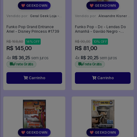
💖 GEEKDOWN
💖 GEEKDOWN
Vendido por:
Geral Geek Loja - SP
Vendido por:
Alexandre Kisner - PR
Funko Pop Grand Entrance
Funko Pop - Dc - Lendas Do
Ariel - Disney Princess #1739
Amanhã - Gavião Negro -
Hawkman - Loose Sem Caixa
- Dc Legends Of Tomorrow
R$ 168,60
R$ 90,00
14% OFF
10% OFF
#379
R$ 145,00
R$ 81,00
4x
R$ 36,25
sem juros
4x
R$ 20,25
sem juros
Frete Grátis
Frete Grátis
Carrinho
Carrinho
💖 GEEKDOWN
💖 GEEKDOWN