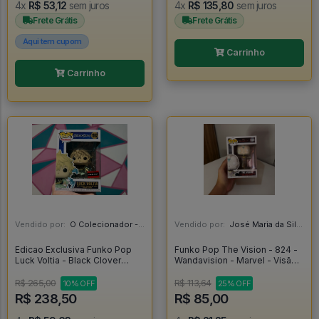
4x
R$ 53,12
sem juros
4x
R$ 135,80
sem juros
Frete Grátis
Frete Grátis
Aqui tem cupom
Carrinho
Carrinho
Vendido por:
O Colecionador - SP
Vendido por:
José Maria da Silva Junior - AL
Edicao Exclusiva Funko Pop
Funko Pop The Vision - 824 -
Luck Voltia - Black Clover
Wandavision - Marvel - Visão -
#1102
Vingadores - Wandavision
#824
R$ 265,00
R$ 113,64
10% OFF
25% OFF
R$ 238,50
R$ 85,00