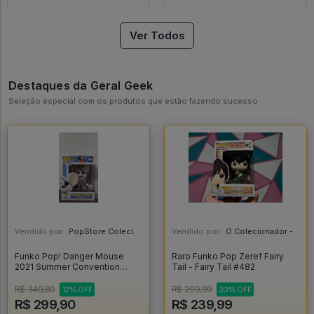
Ver Todos
Destaques da Geral Geek
Seleção especial com os produtos que estão fazendo sucesso
Vendido por:
PopStore Colecionáveis - MG
Vendido por:
O Colecionador - SP
Funko Pop! Danger Mouse
Raro Funko Pop Zeref Fairy
2021 Summer Convention
Tail - Fairy Tail #482
Exclusive - Danger Mouse
#984
R$ 340,80
R$ 299,99
12% OFF
20% OFF
R$ 299,90
R$ 239,99