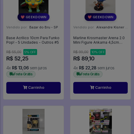
💖 GEEKDOWN
💖 GEEKDOWN
Vendido por:
Bazar do Bru - SP
Vendido por:
Alexandre Kisner - PR
Base Acrílico 10cm Para Funko
Marline Krosmaster Arena 2.0
Pop! - 5 Unidades - Outros #5
Mini Figure Ankama 4,5cm
Com Carta - Krosmaster Arena
2.0
R$ 55,00
R$ 99,00
5% OFF
10% OFF
R$ 52,25
R$ 89,10
4x
R$ 13,06
sem juros
4x
R$ 22,28
sem juros
Frete Grátis
Frete Grátis
Carrinho
Carrinho