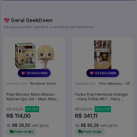
💖 Geral GeekDown
Os preços estão caindo e o cashback vem de bônus!
💖 GEEKDOWN
💖 GEEKDOWN
Vendido por:
Nerdilium Store - SP
Vendido por:
Vítor Marques - SP
Pop! Movies: Mars Attacks -
Funko Pop Hermione Granger
Martian Spy Girl - Mars Attacks
- Harry Potter #57 - Harry
#1876
Potter #57
R$ 120,00
R$ 568,52
5% OFF
40% OFF
R$ 114,00
R$ 341,11
4x
R$ 28,50
sem juros
4x
R$ 85,28
sem juros
Frete Grátis
Frete Grátis