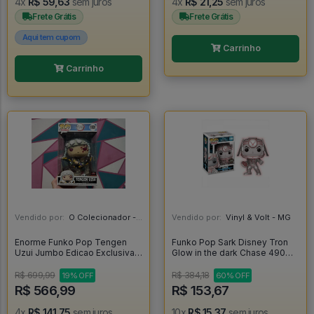
4x
R$ 59,63
sem juros
4x
R$ 21,25
sem juros
Frete Grátis
Frete Grátis
Aqui tem cupom
Carrinho
Carrinho
Vendido por:
O Colecionador - SP
Vendido por:
Vinyl & Volt - MG
Enorme Funko Pop Tengen
Funko Pop Sark Disney Tron
Uzui Jumbo Edicao Exclusiva
Glow in the dark Chase 490
Target Con - Demon Slayer
[Limited Edition] - Disney
#1801
#490
R$ 699,99
R$ 384,18
19% OFF
60% OFF
R$ 566,99
R$ 153,67
4x
R$ 141,75
sem juros
10x
R$ 15,37
sem juros