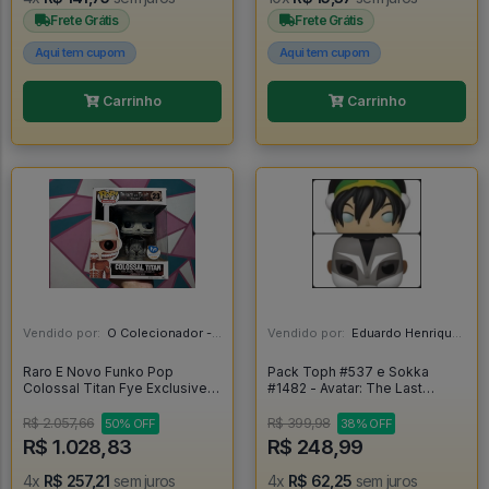
Frete Grátis
Frete Grátis
Aqui tem cupom
Aqui tem cupom
Carrinho
Carrinho
Vendido por:
O Colecionador - SP
Vendido por:
Eduardo Henrique - SP
Raro E Novo Funko Pop
Pack Toph #537 e Sokka
Colossal Titan Fye Exclusive -
#1482 - Avatar: The Last
Attack On Titan #23
Airbender #537
R$ 2.057,66
R$ 399,98
50% OFF
38% OFF
R$ 1.028,83
R$ 248,99
4x
R$ 257,21
sem juros
4x
R$ 62,25
sem juros