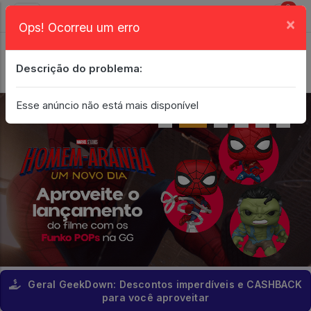
0
×
Ops! Ocorreu um erro
Login
| Entrar
Descrição do problema:
Minha Conta
Esse anúncio não está mais disponível
Geral GeekDown: Descontos imperdíveis e CASHBACK
para você aproveitar