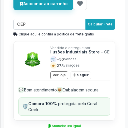
Adicionar ao carrinho
Calcular Frete
Clique aqui e confira a politíca de frete grátis
Vendido e entregue por
Ilusões Industriais Store
- CE
🛒
+50
Vendas
★
27
Avaliações
Ver loja
Seguir
Bom atendimento
Embalagem segura
💬
📦
Compra 100%
protegida pela Geral
🛡️
Geek
Anunciar um igual