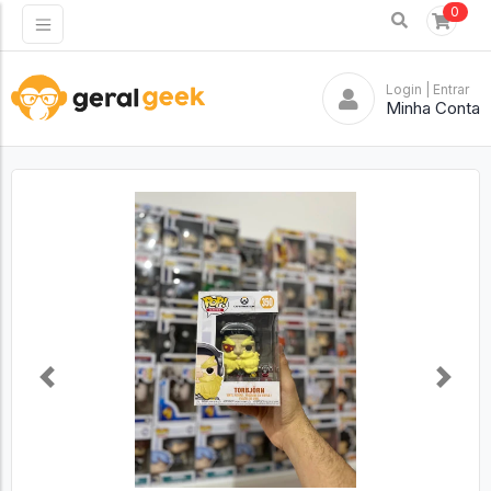
0
Login
| Entrar
Minha Conta
Previous
Next