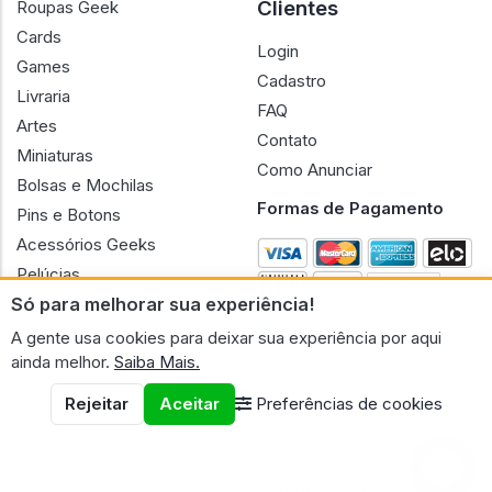
Clientes
Roupas Geek
Cards
Login
Games
Cadastro
Livraria
FAQ
Artes
Contato
Miniaturas
Como Anunciar
Bolsas e Mochilas
Formas de Pagamento
Pins e Botons
Acessórios Geeks
Pelúcias
Só para melhorar sua experiência!
Bonecas
A gente usa cookies para deixar sua experiência por aqui
ainda melhor.
Saiba Mais.
Rejeitar
Aceitar
Preferências de cookies
CNPJ n.º 30.220.458/0001-17 - GERAL GEEK PORTAL ELETRONICO
LTDA.
© 2026 Geral Geek
Termos de uso
Políticas