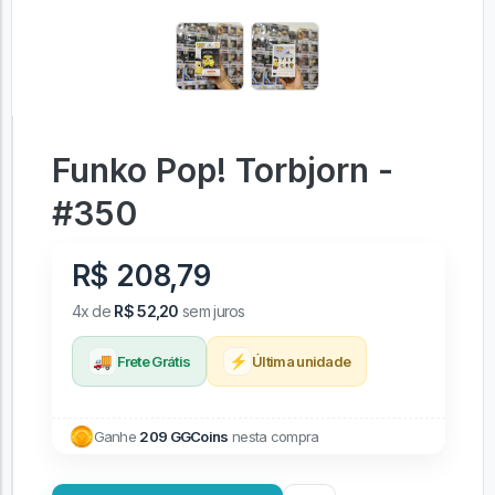
Funko Pop! Torbjorn -
#350
R$ 208,79
4x de
R$ 52,20
sem juros
🚚
⚡
Frete Grátis
Última unidade
Ganhe
209 GGCoins
nesta compra