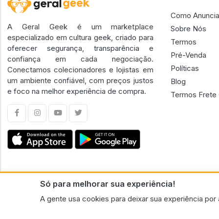
Como Anuncia
A Geral Geek é um marketplace
Sobre Nós
especializado em cultura geek, criado para
Termos
oferecer segurança, transparência e
Pré-Venda
confiança em cada negociação.
Políticas
Conectamos colecionadores e lojistas em
um ambiente confiável, com preços justos
Blog
e foco na melhor experiência de compra.
Termos Frete 
Só para melhorar sua experiência!
CNPJ n.º 30.220.458/0001-17 - GERAL GEEK PORTAL ELETRONICO LTDA.
A gente usa cookies para deixar sua experiência por 
© 2026 Geral Geek