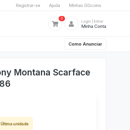
Registrar-se
Ajuda
Minhas GGcoins
0
Login
| Entrar
Minha Conta
Como Anunciar
ony Montana Scarface
#86
Última unidade