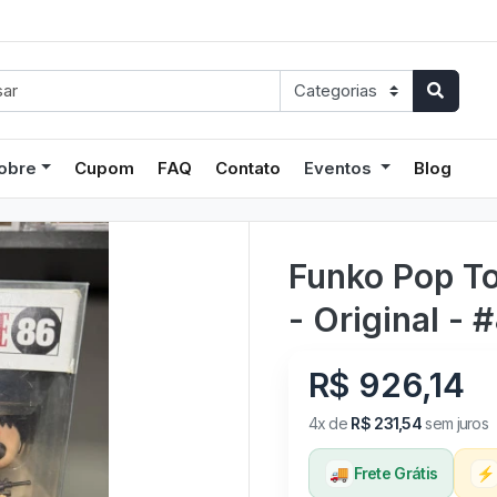
obre
Cupom
FAQ
Contato
Eventos
Blog
Funko Pop T
- Original - 
R$ 926,14
4x de
R$ 231,54
sem juros
🚚
Frete Grátis
⚡