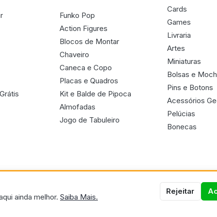
Cards
r
Funko Pop
Games
Action Figures
Livraria
Blocos de Montar
Artes
Chaveiro
Miniaturas
Caneca e Copo
Bolsas e Moch
Placas e Quadros
Pins e Botons
Grátis
Kit e Balde de Pipoca
Acessórios G
Almofadas
Pelúcias
Jogo de Tabuleiro
Bonecas
Rejeitar
Ac
aqui ainda melhor.
Saiba Mais.