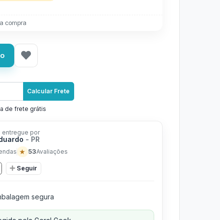
a compra
ho
Calcular Frete
a de frete grátis
 entregue por
Eduardo
- PR
★
53
endas
Avaliações
Seguir
balagem segura