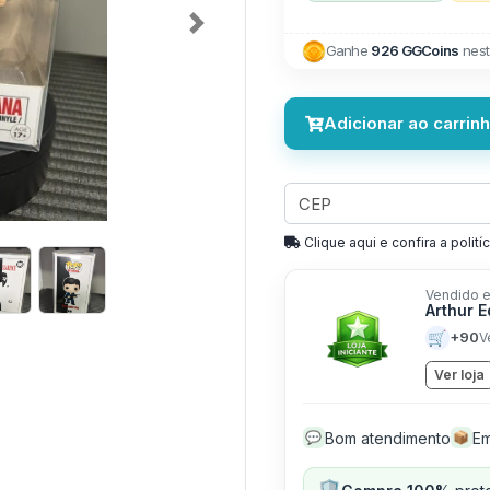
Next
Ganhe
926 GGCoins
nest
Adicionar ao carrin
Clique aqui e confira a politíc
Vendido e
Arthur 
🛒
+90
V
Ver loja
Bom atendimento
Em
💬
📦
🛡️