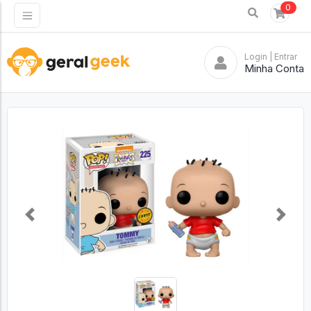
0
Login
| Entrar
Minha Conta
Previous
Next