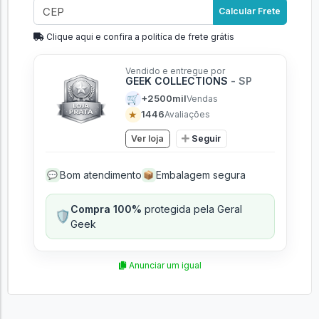
Calcular Frete
Clique aqui e confira a politíca de frete grátis
Vendido e entregue por
GEEK COLLECTIONS
- SP
🛒
+2500mil
Vendas
★
1446
Avaliações
Ver loja
Seguir
Bom atendimento
Embalagem segura
💬
📦
Compra 100%
protegida pela Geral
🛡️
Geek
Anunciar um igual