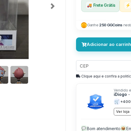
🚚
Frete Grátis
⚡
Next
Ganhe
250 GGCoins
nest
Adicionar ao carrin
Clique aqui e confira a politíc
Vendido e
iDiogo
-
🛒
+400
Ver loja
Bom atendimento
Em
💬
📦