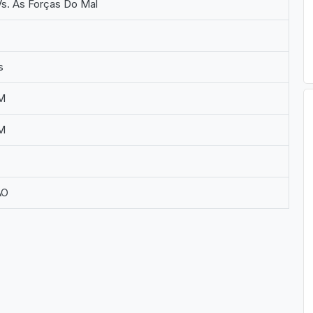
Vs. As Forças Do Mal
s
M
M
ÃO