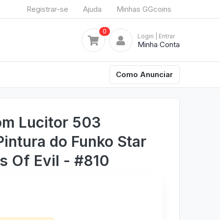
Registrar-se
Ajuda
Minhas GGcoins
0
Login
| Entrar
Minha Conta
Como Anunciar
om Lucitor 503
Pintura do Funko Star
s Of Evil - #810