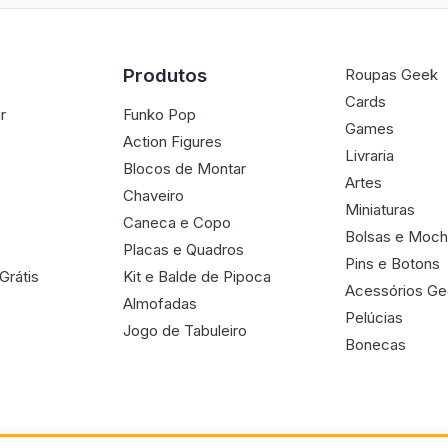
Produtos
Roupas Geek
Cards
r
Funko Pop
Games
Action Figures
Livraria
Blocos de Montar
Artes
Chaveiro
Miniaturas
Caneca e Copo
Bolsas e Moch
Placas e Quadros
Pins e Botons
Grátis
Kit e Balde de Pipoca
Acessórios G
Almofadas
Pelúcias
Jogo de Tabuleiro
Bonecas