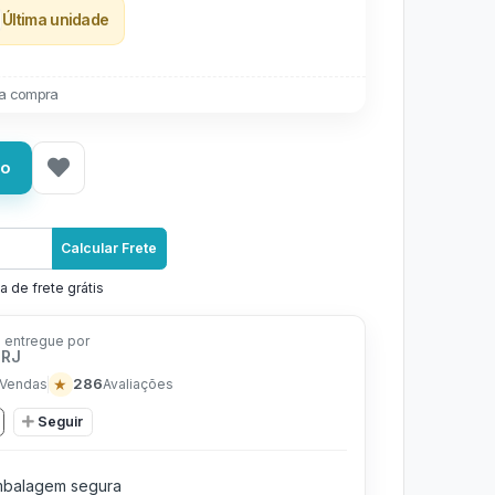
Última unidade
a compra
ho
Calcular Frete
a de frete grátis
 entregue por
 RJ
★
286
Vendas
Avaliações
Seguir
balagem segura