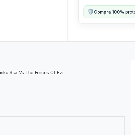
🛡️
Compra 100%
prote
nko Star Vs The Forces Of Evil