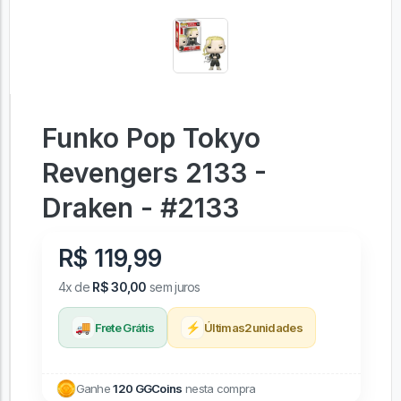
Funko Pop Tokyo
Revengers 2133 -
Draken - #2133
R$ 119,99
4x de
R$ 30,00
sem juros
🚚
⚡
Frete Grátis
Últimas
2
unidades
Ganhe
120 GGCoins
nesta compra