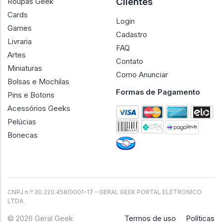
Clientes
Roupas Geek
Cards
Login
Games
Cadastro
Livraria
FAQ
Artes
Contato
Miniaturas
Como Anunciar
Bolsas e Mochilas
Formas de Pagamento
Pins e Botons
Acessórios Geeks
Pelúcias
Bonecas
CNPJ n.º 30.220.458/0001-17 - GERAL GEEK PORTAL ELETRONICO
LTDA.
© 2026 Geral Geek
Termos de uso
Políticas