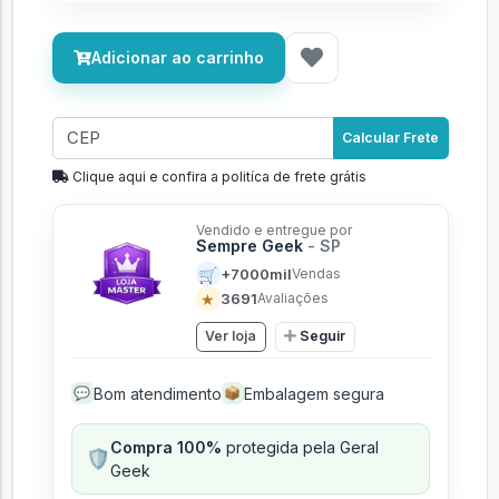
Adicionar ao carrinho
Calcular Frete
Clique aqui e confira a politíca de frete grátis
Vendido e entregue por
Sempre Geek
- SP
🛒
+7000mil
Vendas
★
3691
Avaliações
Ver loja
Seguir
Bom atendimento
Embalagem segura
💬
📦
Compra 100%
protegida pela Geral
🛡️
Geek