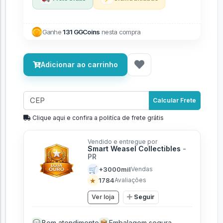
Ganhe
131 GGCoins
nesta compra
Adicionar ao carrinho
Calcular Frete
Clique aqui e confira a politíca de frete grátis
Vendido e entregue por
Smart Weasel Collectibles
-
PR
🛒
+3000mil
Vendas
★
1784
Avaliações
Ver loja
Seguir
Bom atendimento
Embalagem segura
💬
📦