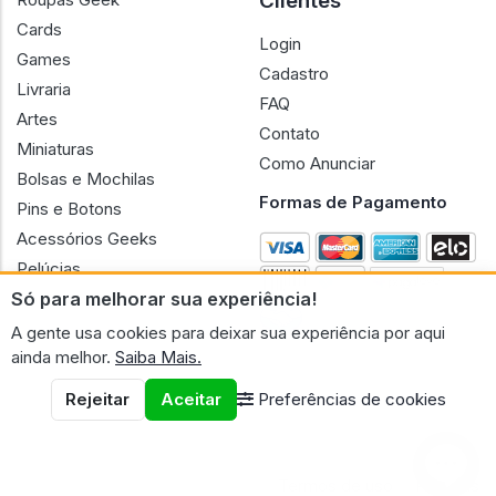
Clientes
Cards
Login
Games
Cadastro
Livraria
FAQ
Artes
Contato
Miniaturas
Como Anunciar
Bolsas e Mochilas
Formas de Pagamento
Pins e Botons
Acessórios Geeks
Pelúcias
Só para melhorar sua experiência!
Bonecas
A gente usa cookies para deixar sua experiência por aqui
ainda melhor.
Saiba Mais.
Rejeitar
Aceitar
Preferências de cookies
CNPJ n.º 30.220.458/0001-17 - GERAL GEEK PORTAL ELETRONICO
LTDA.
© 2026 Geral Geek
Termos de uso
Políticas