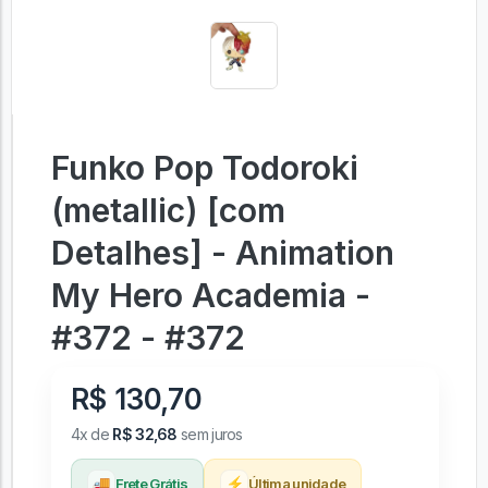
Funko Pop Todoroki
(metallic) [com
Detalhes] - Animation
My Hero Academia -
#372 - #372
R$ 130,70
4x de
R$ 32,68
sem juros
🚚
⚡
Frete Grátis
Última unidade