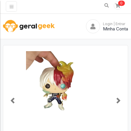
0
Login
| Entrar
Minha Conta
Previous
Next