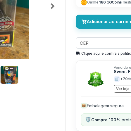
Ganhe
180 GGCoins
nest
Next
Adicionar ao carrin
Clique aqui e confira a politíc
Vendido e
Sweet F
🛒
+70
V
Ver loja
Embalagem segura
📦
🛡️
Compra 100%
prote