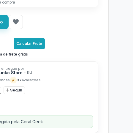
a compra
ho
Calcular Frete
a de frete grátis
 entregue por
unko Store
- RJ
★
37
endas
Avaliações
Seguir
gida pela Geral Geek