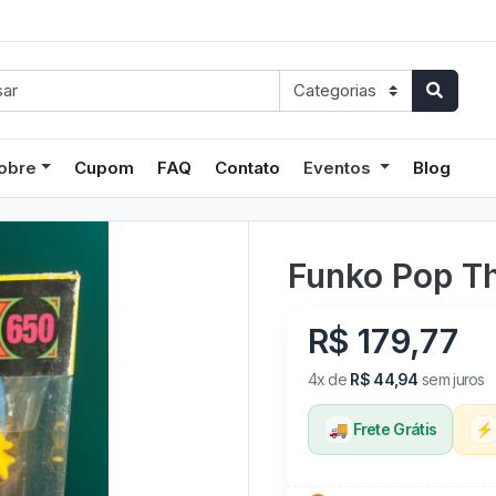
obre
Cupom
FAQ
Contato
Eventos
Blog
Funko Pop T
R$ 179,77
4x de
R$ 44,94
sem juros
🚚
Frete Grátis
⚡