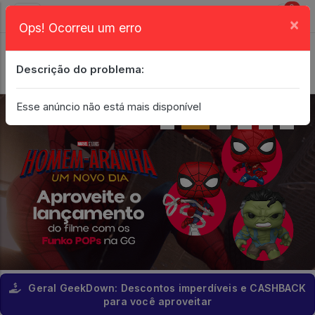
0
×
Ops! Ocorreu um erro
Login
| Entrar
Descrição do problema:
Minha Conta
Esse anúncio não está mais disponível
Geral GeekDown: Descontos imperdíveis e CASHBACK
para você aproveitar