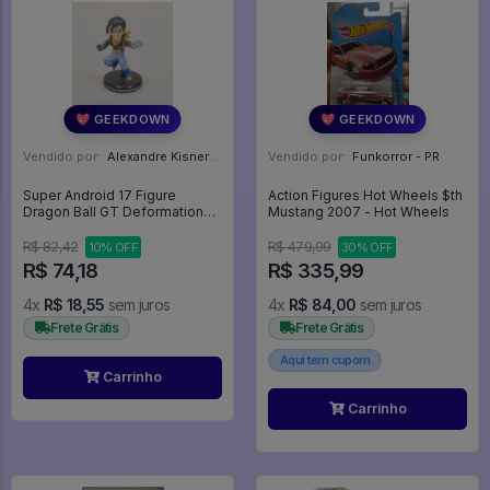
💖 GEEKDOWN
💖 GEEKDOWN
Vendido por:
Alexandre Kisner - PR
Vendido por:
Funkorror - PR
Super Android 17 Figure
Action Figures Hot Wheels $th
Dragon Ball GT Deformation
Mustang 2007 - Hot Wheels
Bandai Mini PVC - Dragon Ball
Z
R$ 82,42
R$ 479,99
10% OFF
30% OFF
R$ 74,18
R$ 335,99
4x
R$ 18,55
sem juros
4x
R$ 84,00
sem juros
Frete Grátis
Frete Grátis
Aqui tem cupom
Carrinho
Carrinho