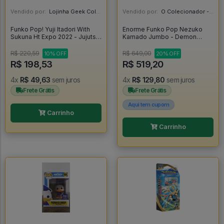
Vendido por:
Lojinha Geek Colecionáveis - DF
Vendido por:
O Colecionador - SP
Funko Pop! Yuji Itadori With
Enorme Funko Pop Nezuko
Sukuna Ht Expo 2022 - Jujutsu
Kamado Jumbo - Demon
Kaisen #1152
Slayer #1892
R$ 220,59
R$ 649,00
10% OFF
20% OFF
R$ 198,53
R$ 519,20
4x
R$ 49,63
sem juros
4x
R$ 129,80
sem juros
Frete Grátis
Frete Grátis
Aqui tem cupom
Carrinho
Carrinho