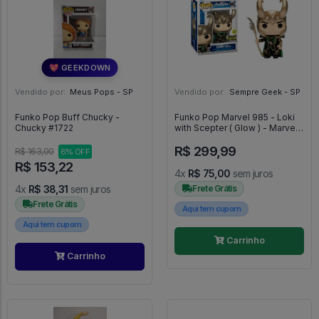
💖 GEEKDOWN
Vendido por:
Meus Pops - SP
Vendido por:
Sempre Geek - SP
Funko Pop Buff Chucky -
Funko Pop Marvel 985 - Loki
Chucky #1722
with Scepter ( Glow ) - Marvel
#985
R$ 299,99
R$ 163,00
6% OFF
R$ 153,22
4x
R$ 75,00
sem juros
4x
R$ 38,31
sem juros
Frete Grátis
Frete Grátis
Aqui tem cupom
Aqui tem cupom
Carrinho
Carrinho