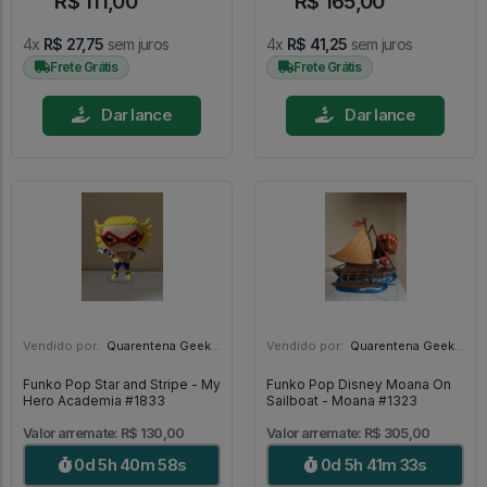
R$ 111,00
R$ 165,00
4x
R$ 27,75
sem juros
4x
R$ 41,25
sem juros
Frete Grátis
Frete Grátis
Dar lance
Dar lance
Vendido por:
Quarentena Geek Store - SP
Vendido por:
Quarentena Geek Store - SP
Funko Pop Star and Stripe - My
Funko Pop Disney Moana On
Hero Academia #1833
Sailboat - Moana #1323
Valor arremate: R$ 130,00
Valor arremate: R$ 305,00
0d 5h 40m 56s
0d 5h 41m 31s