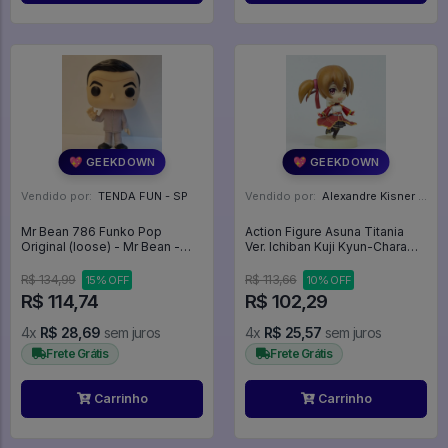
💖 GEEKDOWN
💖 GEEKDOWN
Vendido por:
TENDA FUN - SP
Vendido por:
Alexandre Kisner - PR
Mr Bean 786 Funko Pop
Action Figure Asuna Titania
Original (loose) - Mr Bean -
Ver. Ichiban Kuji Kyun-Chara
#786 - Funko Pop - #786 -
Sword Art Online Banpresto -
FUNKO POP #786
Sword Art Online
R$ 134,99
R$ 113,66
15% OFF
10% OFF
R$ 114,74
R$ 102,29
4x
R$ 28,69
sem juros
4x
R$ 25,57
sem juros
Frete Grátis
Frete Grátis
Carrinho
Carrinho