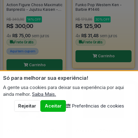
Action Figure Choso Maximatic
Funko Pop Western Ken -
Banpresto - Jujutsu Kaisen -
Barbie #1446
Jujutsu Kaisen
R$ 349,90
R$ 179,86
14% OFF
30% OFF
R$ 300,00
R$ 125,90
4x
R$ 75,00
sem juros
4x
R$ 31,48
sem juros
Frete Grátis
Frete Grátis
Aqui tem cupom
Carrinho
Carrinho
Só para melhorar sua experiência!
A gente usa cookies para deixar sua experiência por aqui
ainda melhor.
Saiba Mais.
Rejeitar
Aceitar
Preferências de cookies
Vendido por:
Planeta dos Colecionáveis - SP
Vendido por:
O Colecionador - SP