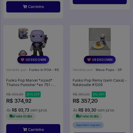
Carrinho
💖 GEEKDOWN
💖 GEEKDOWN
Vendido por:
Funko in POA - RS
Vendido por:
Meus Pops - SP
Funko Pop Marvel *sized*
Funko Pop Remy (sem Caixa) -
Thanos Punisher *ex 751 -
Ratatouille #1209
Marvel #751
R$ 499,89
R$ 380,00
25% OFF
6% OFF
R$ 374,92
R$ 357,20
4x
R$ 93,73
sem juros
4x
R$ 89,30
sem juros
Frete Grátis
Frete Grátis
Aqui tem cupom
Carrinho