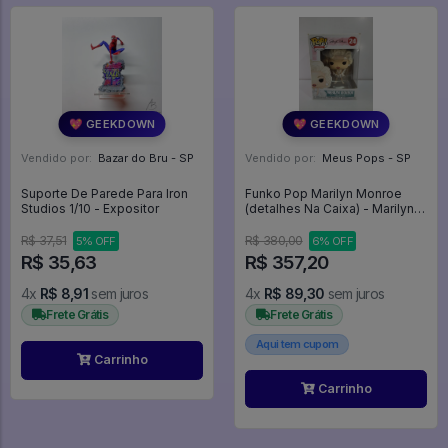
💖 GEEKDOWN
💖 GEEKDOWN
Vendido por:
Bazar do Bru - SP
Vendido por:
Meus Pops - SP
Suporte De Parede Para Iron
Funko Pop Marilyn Monroe
Studios 1/10 - Expositor
(detalhes Na Caixa) - Marilyn
Monroe #24
R$ 37,51
R$ 380,00
5% OFF
6% OFF
R$ 35,63
R$ 357,20
4x
R$ 8,91
sem juros
4x
R$ 89,30
sem juros
Frete Grátis
Frete Grátis
Aqui tem cupom
Carrinho
Carrinho