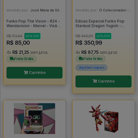
Vendido por:
José Maria da Silva Junior - AL
Vendido por:
O Colecionador - SP
Funko Pop The Vision - 824 -
Edicao Especial Funko Pop
Wandavision - Marvel - Visão -
Stardust Dragon Yugioh -
Vingadores - Wandavision
Yugioh #1064
#824
R$ 113,64
R$ 449,99
25% OFF
22% OFF
R$ 85,00
R$ 350,99
4x
R$ 21,25
sem juros
4x
R$ 87,75
sem juros
Frete Grátis
Frete Grátis
Aqui tem cupom
Carrinho
Carrinho