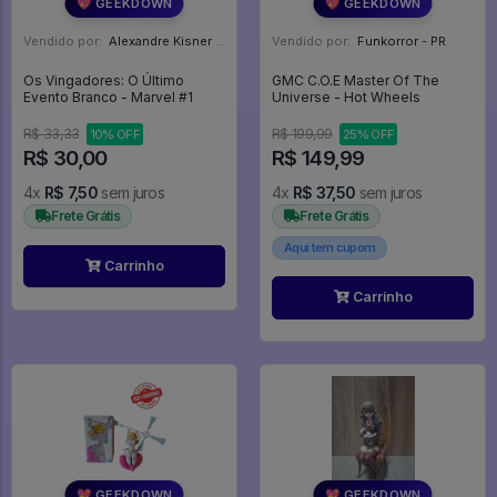
💖 GEEKDOWN
💖 GEEKDOWN
Vendido por:
Alexandre Kisner - PR
Vendido por:
Funkorror - PR
Os Vingadores: O Último
GMC C.O.E Master Of The
Evento Branco - Marvel #1
Universe - Hot Wheels
R$ 33,33
R$ 199,99
10% OFF
25% OFF
R$ 30,00
R$ 149,99
4x
R$ 7,50
sem juros
4x
R$ 37,50
sem juros
Frete Grátis
Frete Grátis
Aqui tem cupom
Carrinho
Carrinho
💖 GEEKDOWN
💖 GEEKDOWN