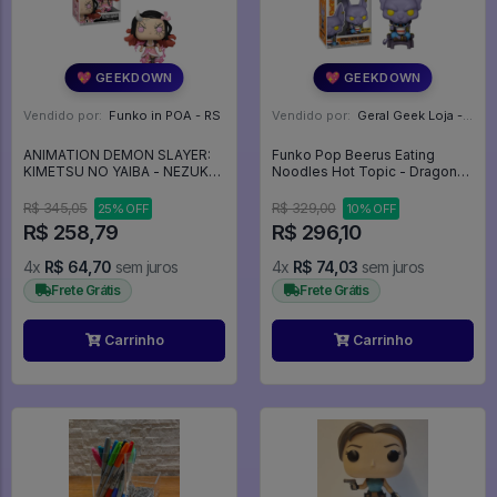
💖 GEEKDOWN
💖 GEEKDOWN
Vendido por:
Funko in POA - RS
Vendido por:
Geral Geek Loja - SP
ANIMATION DEMON SLAYER:
Funko Pop Beerus Eating
KIMETSU NO YAIBA - NEZUKO
Noodles Hot Topic - Dragon
KAMADO 1749 - Animation
Ball Super #1057
#1749
R$ 345,05
R$ 329,00
25% OFF
10% OFF
R$ 258,79
R$ 296,10
4x
R$ 64,70
sem juros
4x
R$ 74,03
sem juros
Frete Grátis
Frete Grátis
Carrinho
Carrinho