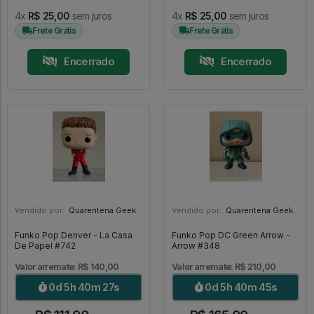
4x
R$ 25,00
sem juros
4x
R$ 25,00
sem juros
Frete Grátis
Frete Grátis
Encerrado
Encerrado
Vendido por:
Quarentena Geek Store - SP
Vendido por:
Quarentena Geek Store - SP
Funko Pop Denver - La Casa
Funko Pop DC Green Arrow -
De Papel #742
Arrow #348
Valor arremate: R$ 140,00
Valor arremate: R$ 210,00
0d 5h 40m 25s
0d 5h 40m 43s