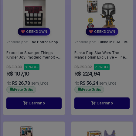
💖 GEEKDOWN
💖 GEEKDOWN
Vendido por:
The Horror Shop - Colecionáveis - MG
Vendido por:
Funko in POA - RS
Expositor Stranger Things
Funko Pop Star Wars The
Kinder Joy (modelo menor) -
Mandalorian Exclusive - The
Expositor
Mandalorian 408 (glows In The
Dark) - Star Wars #408
R$ 119,00
R$ 299,92
10% OFF
25% OFF
R$ 107,10
R$ 224,94
4x
R$ 26,78
sem juros
4x
R$ 56,24
sem juros
Frete Grátis
Frete Grátis
Carrinho
Carrinho