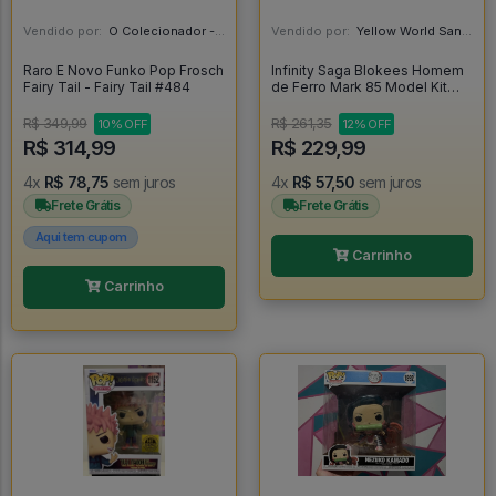
Vendido por:
O Colecionador - SP
Vendido por:
Yellow World Santos - SP
Raro E Novo Funko Pop Frosch
Infinity Saga Blokees Homem
Fairy Tail - Fairy Tail #484
de Ferro Mark 85 Model Kit
Articulado Iron Man -
R$ 349,99
R$ 261,35
10% OFF
12% OFF
R$ 314,99
R$ 229,99
4x
R$ 78,75
sem juros
4x
R$ 57,50
sem juros
Frete Grátis
Frete Grátis
Aqui tem cupom
Carrinho
Carrinho