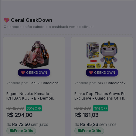
💖 Geral GeekDown
Os preços estão caindo e o cashback vem de bônus!
💖 GEEKDOWN
💖 GEEKDOWN
Vendido por:
Tanuki Colecionáveis - SP
Vendido por:
MDT Colecionáveis - DF
Figure: Nezuko Kamado -
Funko Pop Thanos Glows Ee
ICHIBAN KUJI - B - Demon
Exclusive - Guardians Of The
Slayer:Kimetsu No Yaiba
Galaxy #78
R$ 420,00
R$ 212,98
30% OFF
15% OFF
R$ 294,00
R$ 181,03
4x
R$ 73,50
sem juros
4x
R$ 45,26
sem juros
Frete Grátis
Frete Grátis