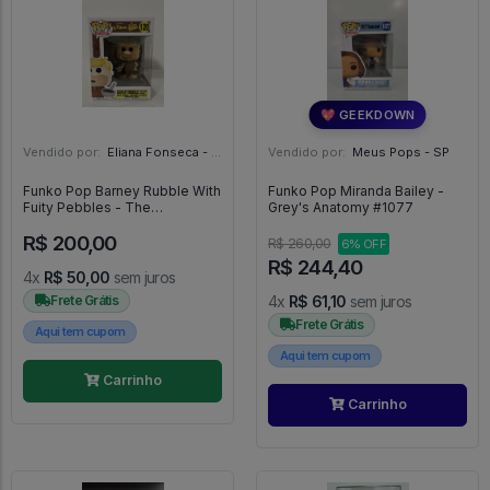
💖 GEEKDOWN
Vendido por:
Eliana Fonseca - SP
Vendido por:
Meus Pops - SP
Funko Pop Barney Rubble With
Funko Pop Miranda Bailey -
Fuity Pebbles - The
Grey's Anatomy #1077
Flintstones - #120 - FUNKO
R$ 200,00
POP #120
R$ 260,00
6% OFF
R$ 244,40
4x
R$ 50,00
sem juros
Frete Grátis
4x
R$ 61,10
sem juros
Frete Grátis
Aqui tem cupom
Aqui tem cupom
Carrinho
Carrinho