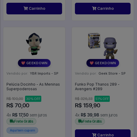
Carrinho
Carrinho
💖 GEEKDOWN
💖 GEEKDOWN
Vendido por:
YBR Imports - SP
Vendido por:
Geek Store - SP
Pelúcia Docinho - As Meninas
Funko Pop Thanos 289 -
Superpoderosas
Avengers #289
R$ 100,00
R$ 326,33
30% OFF
51% OFF
R$ 70,00
R$ 159,90
4x
R$ 17,50
sem juros
4x
R$ 39,98
sem juros
Frete Grátis
Frete Grátis
Aqui tem cupom
Carrinho