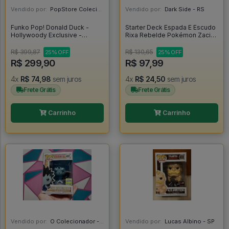
Vendido por:
PopStore Colecionáveis - MG
Vendido por:
Dark Side - RS
Funko Pop! Donald Duck -
Starter Deck Espada E Escudo
Hollywoody Exclusive -
Rixa Rebelde Pokémon Zacian
Disney Mickey And Friends
- Copag - Pokemon
#984
R$ 399,87
R$ 130,65
25% OFF
25% OFF
R$ 299,90
R$ 97,99
4x
R$ 74,98
sem juros
4x
R$ 24,50
sem juros
Frete Grátis
Frete Grátis
Carrinho
Carrinho
Vendido por:
O Colecionador - SP
Vendido por:
Lucas Albino - SP