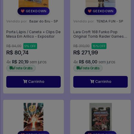
💖 GEEKDOWN
💖 GEEKDOWN
Vendido por:
Bazar do Bru - SP
Vendido por:
TENDA FUN - SP
Porta Lápis / Caneta + Clips De
Lara Croft 168 Funko Pop
Mesa Em Arílico - Expositor
Original Tomb Raider Games
(loose) - Tomb Raider - #168 -
Funko Pop - #168 - FUNKO
R$ 84,99
R$ 319,99
5% OFF
15% OFF
POP #168
R$ 80,74
R$ 271,99
4x
R$ 20,19
sem juros
4x
R$ 68,00
sem juros
Frete Grátis
Frete Grátis
Carrinho
Carrinho