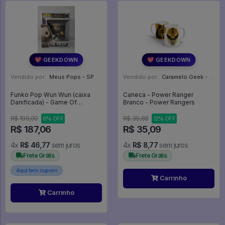
💖 GEEKDOWN
💖 GEEKDOWN
Vendido por:
Meus Pops - SP
Vendido por:
Caramelo Geek - DF
Funko Pop Wun Wun (caixa
Caneca - Power Ranger
Danificada) - Game Of
Branco - Power Rangers
Thrones #55
R$ 199,00
R$ 39,88
6% OFF
12% OFF
R$ 187,06
R$ 35,09
4x
R$ 46,77
sem juros
4x
R$ 8,77
sem juros
Frete Grátis
Frete Grátis
Aqui tem cupom
Carrinho
Carrinho