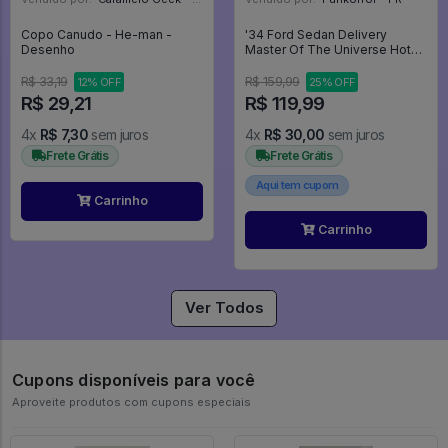
Copo Canudo - He-man -
'34 Ford Sedan Delivery
Desenho
Master Of The Universe Hot
Wheels - MASTERS OF THE
UNIVERSE
R$ 33,19
R$ 159,99
12% OFF
25% OFF
R$ 29,21
R$ 119,99
4x
R$ 7,30
sem juros
4x
R$ 30,00
sem juros
Frete Grátis
Frete Grátis
Aqui tem cupom
Carrinho
Carrinho
Ver Todos
Cupons disponíveis para você
Aproveite produtos com cupons especiais