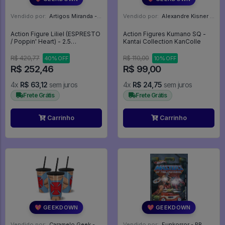
Vendido por:
Artigos Miranda - RJ
Vendido por:
Alexandre Kisner - PR
Action Figure Liliel (ESPRESTO
Action Figures Kumano SQ -
/ Poppin' Heart) - 2.5
Kantai Collection KanColle
Dimensional Seduction
R$ 420,77
R$ 110,00
40% OFF
10% OFF
R$ 252,46
R$ 99,00
4x
R$ 63,12
sem juros
4x
R$ 24,75
sem juros
Frete Grátis
Frete Grátis
Carrinho
Carrinho
💖 GEEKDOWN
💖 GEEKDOWN
Vendido por:
Caramelo Geek - DF
Vendido por:
Funkorror - PR