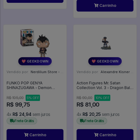
Carrinho
💖 GEEKDOWN
💖 GEEKDOWN
Vendido por:
Nerdilium Store - SP
Vendido por:
Alexandre Kisner - PR
FUNKO POP GENYA
Action Figures Mr. Satan
SHINAZUGAWA - Demon
Collection Vol. 3 - Dragon Ball
Slayer #1406
Z
R$ 105,00
R$ 90,00
5% OFF
10% OFF
R$ 99,75
R$ 81,00
4x
R$ 24,94
sem juros
4x
R$ 20,25
sem juros
Frete Grátis
Frete Grátis
Carrinho
Carrinho