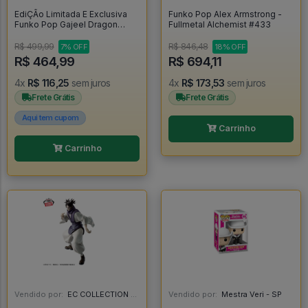
EdiÇÃo Limitada E Exclusiva
Funko Pop Alex Armstrong -
Funko Pop Gajeel Dragon
Fullmetal Alchemist #433
Force - Fairy Tail #481
R$ 499,99
R$ 846,48
7% OFF
18% OFF
R$ 464,99
R$ 694,11
4x
R$ 116,25
sem juros
4x
R$ 173,53
sem juros
Frete Grátis
Frete Grátis
Aqui tem cupom
Carrinho
Carrinho
Vendido por:
EC COLLECTION - SP
Vendido por:
Mestra Veri - SP