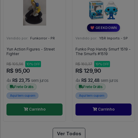
💖 GEEKDOWN
Vendido por:
Funkorror - PR
Vendido por:
YBR Imports - SP
Yun Action Figures - Street
Funko Pop Handy Smurf 1519 -
Fighter
The Smurfs #1519
R$ 105,56
R$ 160,37
10% OFF
19% OFF
R$ 95,00
R$ 129,90
4x
R$ 23,75
sem juros
4x
R$ 32,48
sem juros
Frete Grátis
Frete Grátis
Aqui tem cupom
Aqui tem cupom
Carrinho
Carrinho
Ver Todos