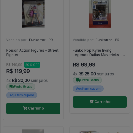
Vendido por:
Funkorror - PR
Vendido por:
Funkorror - PR
Poison Action Figures - Street
Funko Pop Kyrie Irving
Fighter
Legends Dallas Mavericks -
NBA #213
R$ 99,99
R$ 149,99
20% OFF
R$ 119,99
4x
R$ 25,00
sem juros
4x
R$ 30,00
sem juros
Frete Grátis
Frete Grátis
Aqui tem cupom
Aqui tem cupom
Carrinho
Carrinho