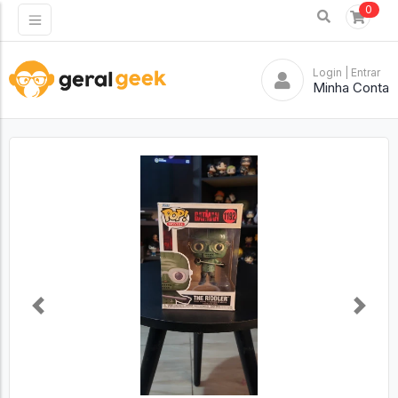
0
Login
| Entrar
Minha Conta
Previous
Next