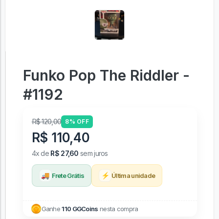
Funko Pop The Riddler -
#1192
R$ 120,00
8% OFF
R$ 110,40
4x de
R$ 27,60
sem juros
🚚
⚡
Frete Grátis
Última unidade
Ganhe
110 GGCoins
nesta compra