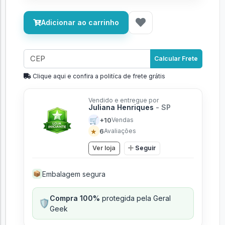
Adicionar ao carrinho
Calcular Frete
Clique aqui e confira a politíca de frete grátis
Vendido e entregue por
Juliana Henriques
- SP
🛒
+10
Vendas
★
6
Avaliações
Ver loja
Seguir
Embalagem segura
📦
Compra 100%
protegida pela Geral
🛡️
Geek