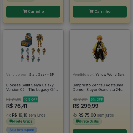
Carrinho
Carrinho
Vendido por:
Start Geek - SP
Vendido por:
Yellow World Santos - SP
Blokees Saint Seiya Galaxy
Banpresto Zenitsu Agatsuma
Version 02 – The Legacy Of
Demon Slayer Grandista 24cm
The Gold Saints - SORTIDOS -
-
Blokees
R$ 84,90
R$ 319,14
10% OFF
6% OFF
R$ 76,41
R$ 299,99
4x
R$ 19,10
sem juros
4x
R$ 75,00
sem juros
Frete Grátis
Frete Grátis
Aqui tem cupom