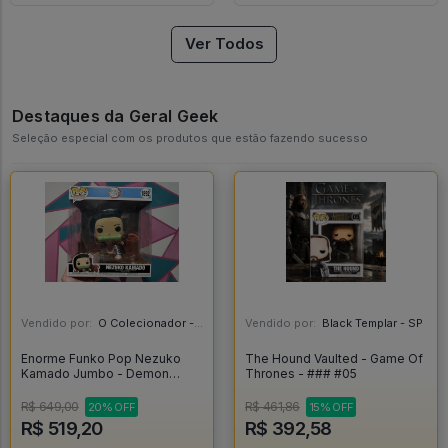
Ver Todos
Destaques da Geral Geek
Seleção especial com os produtos que estão fazendo sucesso
Vendido por:
O Colecionador - SP
Vendido por:
Black Templar - SP
Enorme Funko Pop Nezuko
The Hound Vaulted - Game Of
Kamado Jumbo - Demon
Thrones - ### #05
Slayer #1892
R$ 649,00
R$ 461,86
20% OFF
15% OFF
R$ 519,20
R$ 392,58