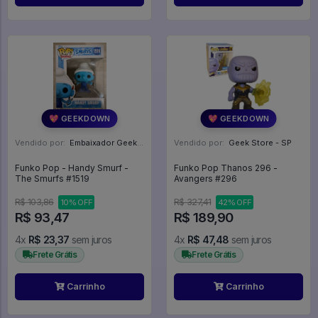
💖 GEEKDOWN
💖 GEEKDOWN
Vendido por:
Embaixador Geek - SP
Vendido por:
Geek Store - SP
Funko Pop - Handy Smurf -
Funko Pop Thanos 296 -
The Smurfs #1519
Avangers #296
R$ 103,86
R$ 327,41
10% OFF
42% OFF
R$ 93,47
R$ 189,90
4x
R$ 23,37
sem juros
4x
R$ 47,48
sem juros
Frete Grátis
Frete Grátis
Carrinho
Carrinho