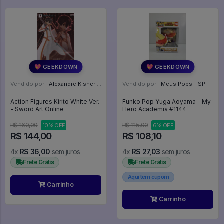
💖 GEEKDOWN
💖 GEEKDOWN
Vendido por:
Alexandre Kisner - PR
Vendido por:
Meus Pops - SP
Action Figures Kirito White Ver.
Funko Pop Yuga Aoyama - My
- Sword Art Online
Hero Academia #1144
R$ 160,00
R$ 115,00
10% OFF
6% OFF
R$ 144,00
R$ 108,10
4x
R$ 36,00
sem juros
4x
R$ 27,03
sem juros
Frete Grátis
Frete Grátis
Aqui tem cupom
Carrinho
Carrinho