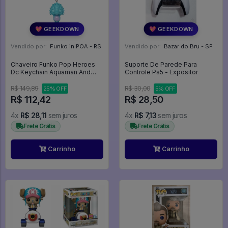
💖 GEEKDOWN
💖 GEEKDOWN
Vendido por:
Funko in POA - RS
Vendido por:
Bazar do Bru - SP
Chaveiro Funko Pop Heroes
Suporte De Parede Para
Dc Keychain Aquaman And
Controle Ps5 - Expositor
The Lost Kingdom Storm
67576 - Heroes DC
R$ 149,89
R$ 30,00
25% OFF
5% OFF
R$ 112,42
R$ 28,50
4x
R$ 28,11
sem juros
4x
R$ 7,13
sem juros
Frete Grátis
Frete Grátis
Carrinho
Carrinho