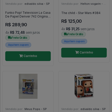
Vendido por:
edivaldo silva - SP
Vendido por:
Helton vogarin - SP
Funko Pop! Television La Casa
The child - Star Wars #384
De Papel Denver 742 Original
R$ 125,00
Colecionavel - Netflix La Casa
R$ 289,90
De Papel #742
4x
R$ 31,25
sem juros
4x
R$ 72,48
sem juros
Frete Grátis
Frete Grátis
Aqui tem cupom
Aqui tem cupom
Carrinho
Carrinho
Vendido por:
Meus Pops - SP
Vendido por:
edivaldo silva - SP