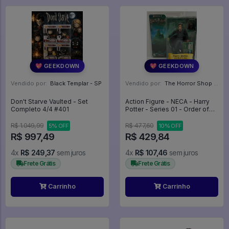
💖 GEEKDOWN
💖 GEEKDOWN
Vendido por:
Black Templar - SP
Vendido por:
The Horror Shop - Colecionáveis - MG
Don't Starve Vaulted - Set
Action Figure - NECA - Harry
Completo 4/4 #401
Potter - Series 01 - Order of
the Phoenix (Harry Poitter with
wand & base - Harry Potter
R$ 1.049,99
R$ 477,60
5% OFF
10% OFF
R$ 997,49
R$ 429,84
4x
R$ 249,37
sem juros
4x
R$ 107,46
sem juros
Frete Grátis
Frete Grátis
Carrinho
Carrinho