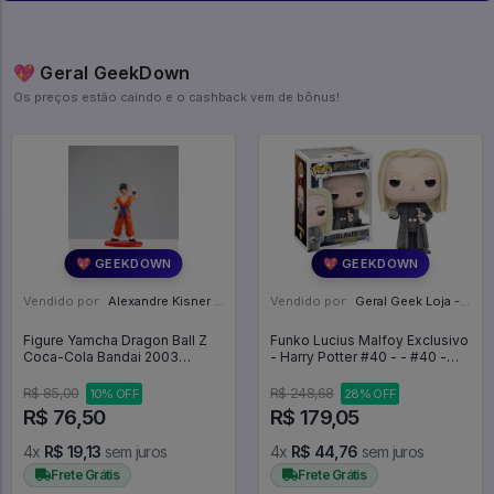
💖 Geral GeekDown
Os preços estão caindo e o cashback vem de bônus!
💖 GEEKDOWN
💖 GEEKDOWN
Vendido por:
Alexandre Kisner - PR
Vendido por:
Geral Geek Loja - SP
Figure Yamcha Dragon Ball Z
Funko Lucius Malfoy Exclusivo
Coca-Cola Bandai 2003
- Harry Potter #40 - - #40 -
Original - Dragon Ball Z
FUNKO POP #4040
R$ 85,00
R$ 248,68
10% OFF
28% OFF
R$ 76,50
R$ 179,05
4x
R$ 19,13
sem juros
4x
R$ 44,76
sem juros
Frete Grátis
Frete Grátis