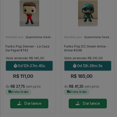
Vendido por:
Quarentena Geek Store - SP
Vendido por:
Quarentena Geek Store - SP
Funko Pop Denver - La Casa
Funko Pop DC Green Arrow -
De Papel #742
Arrow #348
Valor arremate: R$ 140,00
Valor arremate: R$ 210,00
0d 12h 27m 44s
0d 12h 28m 2s
R$ 111,00
R$ 165,00
4x
R$ 27,75
sem juros
4x
R$ 41,25
sem juros
Frete Grátis
Frete Grátis
Dar lance
Dar lance