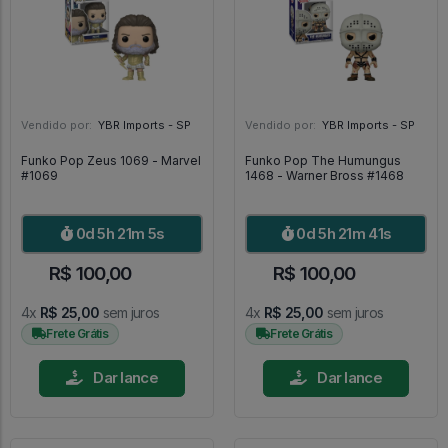
Vendido por:
YBR Imports - SP
Vendido por:
YBR Imports - SP
Funko Pop Zeus 1069 - Marvel
Funko Pop The Humungus
#1069
1468 - Warner Bross #1468
0d 5h 21m 4s
0d 5h 21m 40s
R$ 100,00
R$ 100,00
4x
R$ 25,00
sem juros
4x
R$ 25,00
sem juros
Frete Grátis
Frete Grátis
Dar lance
Dar lance