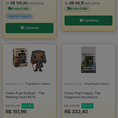
4x
R$ 129,80
sem juros
4x
R$ 98,15
sem juros
Frete Grátis
Frete Grátis
Aqui tem cupom
Carrinho
Carrinho
Vendido por:
PopStore Colecionáveis - MG
Vendido por:
PopStore Colecionáveis - MG
Funko Pop! Ezekiel - The
Funko Pop! Hoppy The
Walking Dead #574
Hopparoo (exclusivo
Convenção 2019) - Hanna-
Barbera The Flintstones #597
R$ 159,99
R$ 349,89
5% OFF
5% OFF
R$ 151,99
R$ 332,40