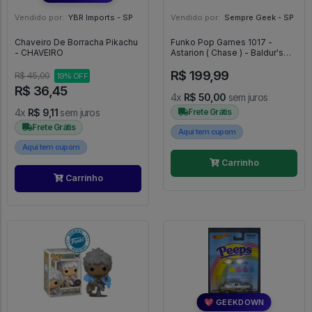
Vendido por:
YBR Imports - SP
Vendido por:
Sempre Geek - SP
Chaveiro De Borracha Pikachu
Funko Pop Games 1017 -
- CHAVEIRO
Astarion ( Chase ) - Baldur's
Gate #1017
R$ 199,99
R$ 45,00
19% OFF
R$ 36,45
4x
R$ 50,00
sem juros
4x
R$ 9,11
sem juros
Frete Grátis
Frete Grátis
Aqui tem cupom
Aqui tem cupom
Carrinho
Carrinho
💖 GEEKDOWN