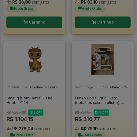
4x
R$ 38,00
sem juros
4x
R$ 83,10
sem juros
Frete Grátis
Frete Grátis
Carrinho
Carrinho
Vendido por:
Gustavo Pezzini - MG
Vendido por:
Lucas Albino - SP
Smaug (Sem Caixa) - The
Funko Pop Suguru Geto
Hobbit #124
(detalhes caixa e blister) -
Jujutsu Kaisen #1891
R$ 1.299,00
R$ 351,97
15% OFF
10% OFF
R$ 1.104,15
R$ 316,77
4x
R$ 276,04
sem juros
4x
R$ 79,19
sem juros
Frete Grátis
Frete Grátis