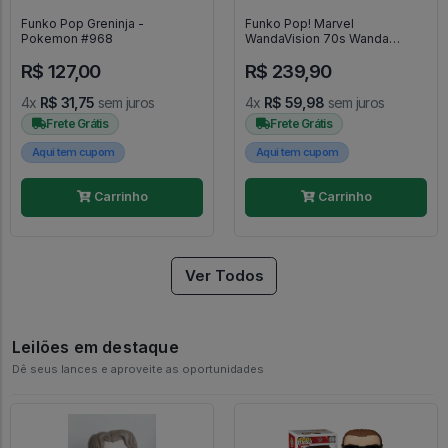
Funko Pop Greninja -
Funko Pop! Marvel
Pokemon #968
WandaVision 70s Wanda
Original Colecionavel - Marvel
R$ 127,00
R$ 239,90
WandaVision #717
4x
R$ 31,75
sem juros
4x
R$ 59,98
sem juros
Frete Grátis
Frete Grátis
Aqui tem cupom
Aqui tem cupom
Carrinho
Carrinho
Ver Todos
Leilões em destaque
Dê seus lances e aproveite as oportunidades