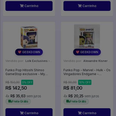
Carrinho
Carrinho
💖 GEEKDOWN
💖 GEEKDOWN
Vendido por:
Lolk Exclusives - SP
Vendido por:
Alexandre Kisner - PR
Funko Pop Hitoshi Shinso
Funko Pop - Marvel - Hulk - Os
GameStop exclusive - My
Vingadores Endgame -
Hero Academia #695
Avengers Endgame #463
R$ 150,00
R$ 90,00
5% OFF
10% OFF
R$ 142,50
R$ 81,00
4x
R$ 35,63
sem juros
4x
R$ 20,25
sem juros
Frete Grátis
Frete Grátis
Carrinho
Carrinho