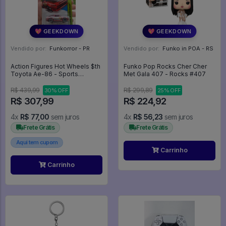
💖 GEEKDOWN
💖 GEEKDOWN
Vendido por:
Funkorror - PR
Vendido por:
Funko in POA - RS
Action Figures Hot Wheels $th
Funko Pop Rocks Cher Cher
Toyota Ae-86 - Sports
Met Gala 407 - Rocks #407
Legends
R$ 439,99
R$ 299,89
30% OFF
25% OFF
R$ 307,99
R$ 224,92
4x
R$ 77,00
sem juros
4x
R$ 56,23
sem juros
Frete Grátis
Frete Grátis
Aqui tem cupom
Carrinho
Carrinho