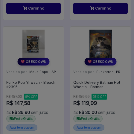
Carrinho
Carrinho
💖 GEEKDOWN
💖 GEEKDOWN
Vendido por:
Meus Pops - SP
Vendido por:
Funkorror - PR
Funko Pop Yhwach - Bleach
Quick Delivery Batman Hot
#2395
Wheels - Batman
R$ 157,00
R$ 159,99
6% OFF
25% OFF
R$ 147,58
R$ 119,99
4x
R$ 36,90
sem juros
4x
R$ 30,00
sem juros
Frete Grátis
Frete Grátis
Aqui tem cupom
Aqui tem cupom