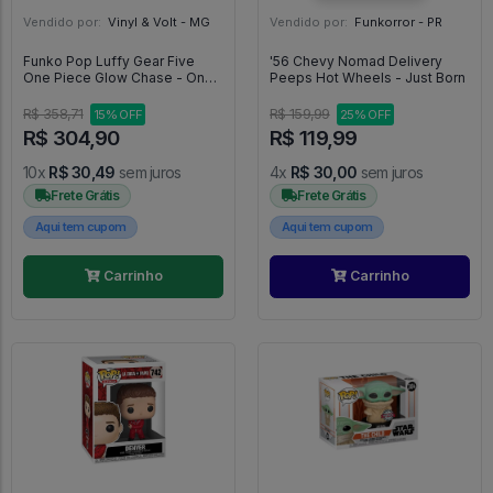
Vendido por:
Vinyl & Volt - MG
Vendido por:
Funkorror - PR
Funko Pop Luffy Gear Five
'56 Chevy Nomad Delivery
One Piece Glow Chase - One
Peeps Hot Wheels - Just Born
Piece #1607
R$ 358,71
R$ 159,99
15% OFF
25% OFF
R$ 304,90
R$ 119,99
10x
R$ 30,49
sem juros
4x
R$ 30,00
sem juros
Frete Grátis
Frete Grátis
Aqui tem cupom
Aqui tem cupom
Carrinho
Carrinho