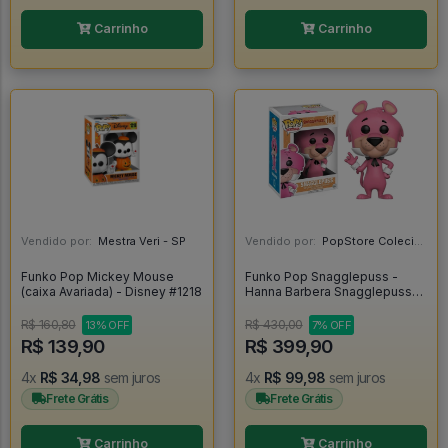
Carrinho
Carrinho
Vendido por:
Mestra Veri - SP
Vendido por:
PopStore Colecionáveis - MG
Funko Pop Mickey Mouse
Funko Pop Snagglepuss -
(caixa Avariada) - Disney #1218
Hanna Barbera Snagglepuss
#168
R$ 160,80
R$ 430,00
13% OFF
7% OFF
R$ 139,90
R$ 399,90
4x
R$ 34,98
sem juros
4x
R$ 99,98
sem juros
Frete Grátis
Frete Grátis
Carrinho
Carrinho