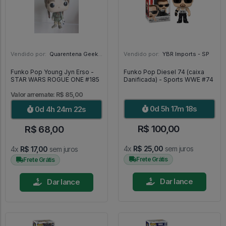
Vendido por:
Quarentena Geek Store - SP
Vendido por:
YBR Imports - SP
Funko Pop Young Jyn Erso -
Funko Pop Diesel 74 (caixa
STAR WARS ROGUE ONE #185
Danificada) - Sports WWE #74
Valor arremate: R$ 85,00
0d 5h 17m 17s
0d 4h 24m 21s
R$ 100,00
R$ 68,00
4x
R$ 25,00
sem juros
4x
R$ 17,00
sem juros
Frete Grátis
Frete Grátis
Dar lance
Dar lance