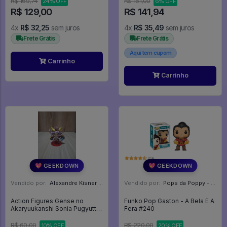
R$ 169,74
R$ 151,00
24% OFF
6% OFF
R$ 129,00
R$ 141,94
4x
R$ 32,25
sem juros
4x
R$ 35,49
sem juros
Frete Grátis
Frete Grátis
Aqui tem cupom
Carrinho
Carrinho
💖 GEEKDOWN
💖 GEEKDOWN
Vendido por:
Alexandre Kisner - PR
Vendido por:
Pops da Poppy - SP
Action Figures Gense no
Funko Pop Gaston - A Bela E A
Akaryuukanshi Sonia Pugyutto
Fera #240
Collection Vol. 4 - Puzzle And
Dragons
R$ 60,00
R$ 220,00
10% OFF
20% OFF