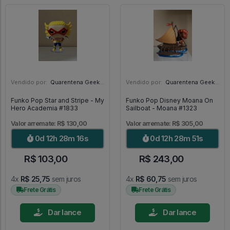
Vendido por:
Quarentena Geek Store - SP
Vendido por:
Quarentena Geek Store - SP
Funko Pop Star and Stripe - My
Funko Pop Disney Moana On
Hero Academia #1833
Sailboat - Moana #1323
Valor arremate: R$ 130,00
Valor arremate: R$ 305,00
0d 12h 28m 15s
0d 12h 28m 50s
R$ 103,00
R$ 243,00
4x
R$ 25,75
sem juros
4x
R$ 60,75
sem juros
Frete Grátis
Frete Grátis
Dar lance
Dar lance