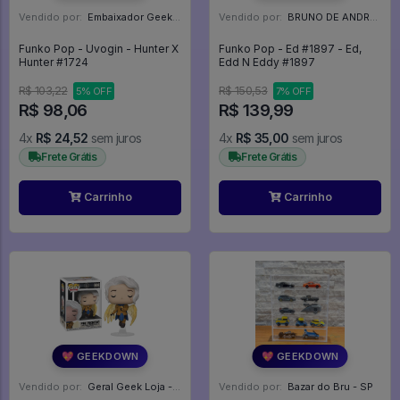
Vendido por:
Embaixador Geek - SP
Vendido por:
BRUNO DE ANDRADE CLEMENTE - SC
Funko Pop - Uvogin - Hunter X
Funko Pop - Ed #1897 - Ed,
Hunter #1724
Edd N Eddy #1897
R$ 103,22
R$ 150,53
5% OFF
7% OFF
R$ 98,06
R$ 139,99
4x
R$ 24,52
sem juros
4x
R$ 35,00
sem juros
Frete Grátis
Frete Grátis
Carrinho
Carrinho
💖 GEEKDOWN
💖 GEEKDOWN
Vendido por:
Geral Geek Loja - SP
Vendido por:
Bazar do Bru - SP