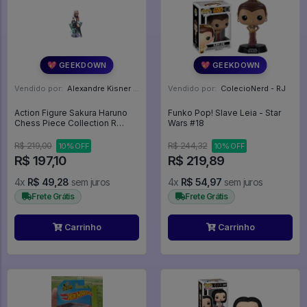
💖 GEEKDOWN
💖 GEEKDOWN
Vendido por:
Alexandre Kisner - PR
Vendido por:
ColecioNerd - RJ
Action Figure Sakura Haruno
Funko Pop! Slave Leia - Star
Chess Piece Collection R
Wars #18
Naruto Shippuden Megahouse
- Naruto Shippuden
R$ 219,00
R$ 244,32
10% OFF
10% OFF
R$ 197,10
R$ 219,89
4x
R$ 49,28
sem juros
4x
R$ 54,97
sem juros
Frete Grátis
Frete Grátis
Carrinho
Carrinho