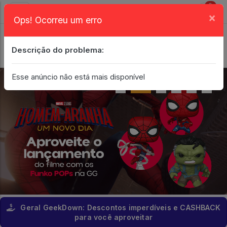
0
×
Ops! Ocorreu um erro
Login
| Entrar
Descrição do problema:
Minha Conta
Esse anúncio não está mais disponível
Geral GeekDown: Descontos imperdíveis e CASHBACK
para você aproveitar