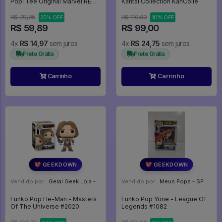
Pop! Tee Original Marvel RED
Kantai Collection KanColle
HULK/Captain America
Tamanho M Lacrada - Marvel
R$ 79,85
R$ 110,00
25% OFF
10% OFF
R$ 59,89
R$ 99,00
4x
R$ 14,97
sem juros
4x
R$ 24,75
sem juros
Frete Grátis
Frete Grátis
Carrinho
Carrinho
💖 GEEKDOWN
💖 GEEKDOWN
Vendido por:
Geral Geek Loja - SP
Vendido por:
Meus Pops - SP
Funko Pop He-Man - Masters
Funko Pop Yone - League Of
Of The Universe #2020
Legends #1082