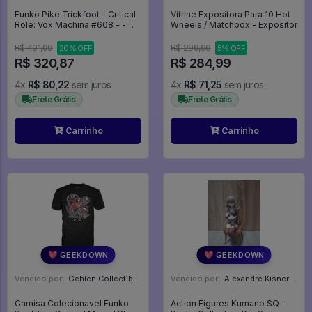
Funko Pike Trickfoot - Critical
Vitrine Expositora Para 10 Hot
Role: Vox Machina #608 - -
Wheels / Matchbox - Expositor
#608 - FUNKO POP #608608
R$ 401,09
R$ 299,99
20% OFF
5% OFF
R$ 320,87
R$ 284,99
4x
R$ 80,22
sem juros
4x
R$ 71,25
sem juros
Frete Grátis
Frete Grátis
Carrinho
Carrinho
💖 GEEKDOWN
💖 GEEKDOWN
Vendido por:
Gehlen Collectibles - RS
Vendido por:
Alexandre Kisner - PR
Camisa Colecionavel Funko
Action Figures Kumano SQ -