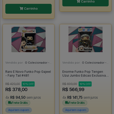
Carrinho
Carrinho
Vendido por:
O Colecionador - SP
Vendido por:
O Colecionador - SP
Raro E Novo Funko Pop Gajeel
Enorme Funko Pop Tengen
- Fairy Tail #481
Uzui Jumbo Edicao Exclusiva
Target Con - Demon Slayer
#1801
R$ 420,00
R$ 699,99
10% OFF
19% OFF
R$ 378,00
R$ 566,99
4x
R$ 94,50
sem juros
4x
R$ 141,75
sem juros
Frete Grátis
Frete Grátis
Aqui tem cupom
Aqui tem cupom