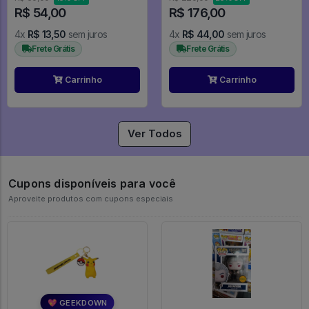
R$ 54,00
R$ 176,00
4x
R$ 13,50
sem juros
4x
R$ 44,00
sem juros
Frete Grátis
Frete Grátis
Carrinho
Carrinho
Ver Todos
Cupons disponíveis para você
Aproveite produtos com cupons especiais
💖 GEEKDOWN