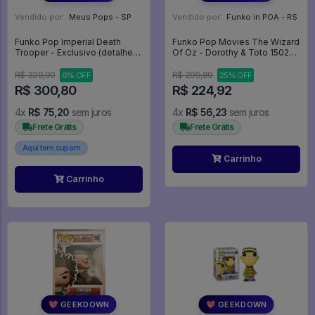
Vendido por:
Meus Pops - SP
Vendido por:
Funko in POA - RS
Funko Pop Imperial Death
Funko Pop Movies The Wizard
Trooper - Exclusivo (detalhes
Of Oz - Dorothy & Toto 1502
Na Caixa) - STAR WARS
Magico De Oz - Movies #1502
ROGUE ONE #149
R$ 320,00
R$ 299,89
6% OFF
25% OFF
R$ 300,80
R$ 224,92
4x
R$ 75,20
sem juros
4x
R$ 56,23
sem juros
Frete Grátis
Frete Grátis
Aqui tem cupom
Carrinho
Carrinho
💖 GEEKDOWN
💖 GEEKDOWN