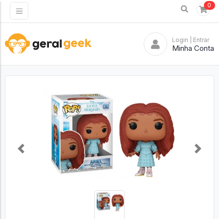
0
Login
| Entrar
Minha Conta
Previous
Next