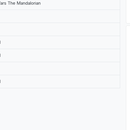
Wars The Mandalorian
M
M
M