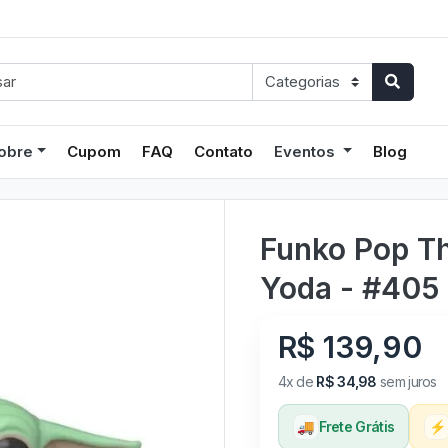
obre
Cupom
FAQ
Contato
Eventos
Blog
Funko Pop Th
Yoda - #405
R$ 139,90
4x de
R$ 34,98
sem juros
🚚
Frete Grátis
⚡