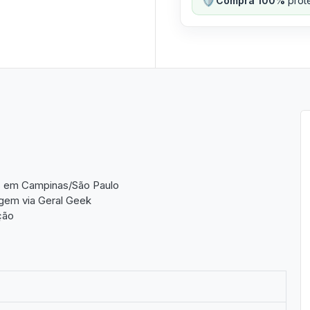
Compra 100%
prote
os em Campinas/São Paulo
gem via Geral Geek
ção