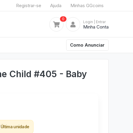
Registrar-se
Ajuda
Minhas GGcoins
0
Login
| Entrar
Minha Conta
Como Anunciar
e Child #405 - Baby
Última unidade