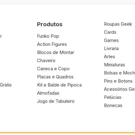
Produtos
Roupas Geek
Cards
r
Funko Pop
Games
Action Figures
Livraria
Blocos de Montar
Artes
Chaveiro
Miniaturas
Caneca e Copo
Bolsas e Moch
Placas e Quadros
Pins e Botons
Grátis
Kit e Balde de Pipoca
Acessórios G
Almofadas
Pelúcias
Jogo de Tabuleiro
Bonecas