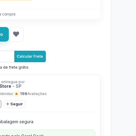
a compra
ho
Calcular Frete
a de frete grátis
 entregue por
Store
- SP
★
198
Vendas
Avaliações
Seguir
balagem segura