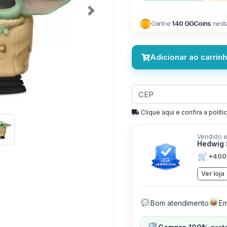
Next
Ganhe
140 GGCoins
nest
Adicionar ao carrin
Clique aqui e confira a politíc
Vendido e
Hedwig 
🛒
+400
Ver loja
Bom atendimento
Em
💬
📦
🛡️