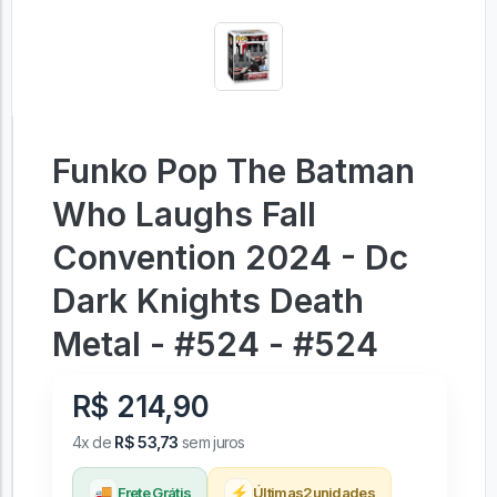
Funko Pop The Batman
Who Laughs Fall
Convention 2024 - Dc
Dark Knights Death
Metal - #524 - #524
R$ 214,90
4x de
R$ 53,73
sem juros
🚚
⚡
Frete Grátis
Últimas
2
unidades