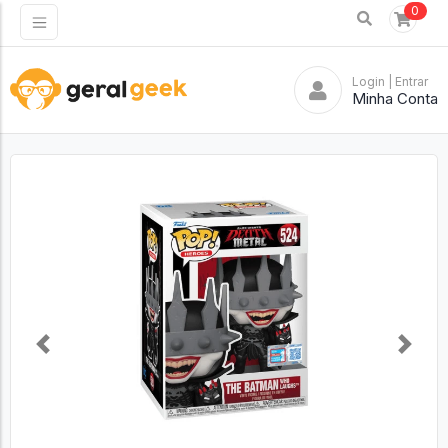
0
Login
| Entrar
Minha Conta
Previous
Next