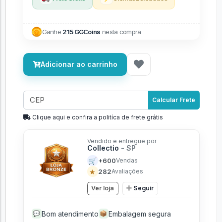
Ganhe
215 GGCoins
nesta compra
Adicionar ao carrinho
Calcular Frete
Clique aqui e confira a politíca de frete grátis
Vendido e entregue por
Collectio
- SP
🛒
+600
Vendas
★
282
Avaliações
Ver loja
Seguir
Bom atendimento
Embalagem segura
💬
📦