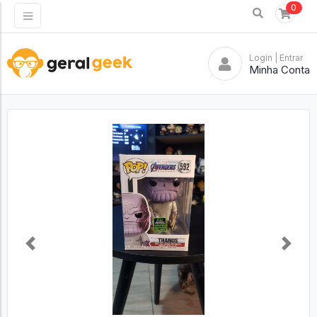
0
Login
| Entrar
Minha Conta
Previous
Next