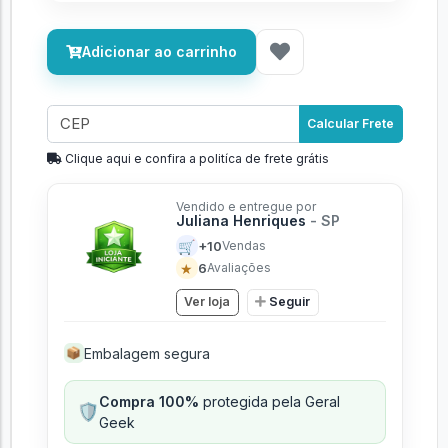
Adicionar ao carrinho
Calcular Frete
Clique aqui e confira a politíca de frete grátis
Vendido e entregue por
Juliana Henriques
- SP
🛒
+10
Vendas
★
6
Avaliações
Ver loja
Seguir
Embalagem segura
📦
Compra 100%
protegida pela Geral
🛡️
Geek