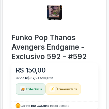
Funko Pop Thanos
Avengers Endgame -
Exclusivo 592 - #592
R$ 150,00
4x de
R$ 37,50
sem juros
🚚
⚡
Frete Grátis
Última unidade
Ganhe
150 GGCoins
nesta compra