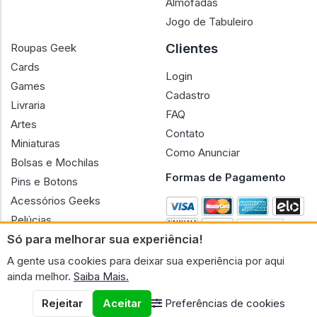
Almofadas
Jogo de Tabuleiro
Clientes
Roupas Geek
Cards
Login
Games
Cadastro
Livraria
FAQ
Artes
Contato
Miniaturas
Como Anunciar
Bolsas e Mochilas
Formas de Pagamento
Pins e Botons
Acessórios Geeks
Pelúcias
Só para melhorar sua experiência!
Bonecas
A gente usa cookies para deixar sua experiência por aqui
ainda melhor.
Saiba Mais.
Rejeitar
Aceitar
Preferências de cookies