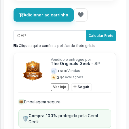
Adicionar ao carrinho
Calcular Frete
Clique aqui e confira a politíca de frete grátis
Vendido e entregue por
The Originals Geek
- SP
🛒
+600
Vendas
★
244
Avaliações
Ver loja
Seguir
Embalagem segura
📦
Compra 100%
protegida pela Geral
🛡️
Geek