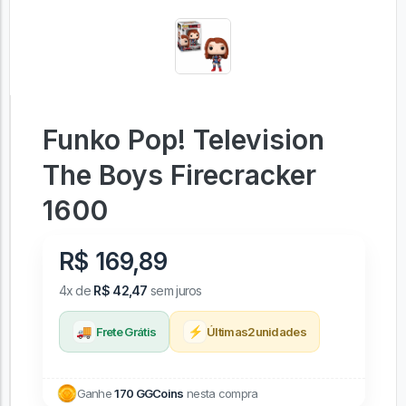
Funko Pop! Television
The Boys Firecracker
1600
R$ 169,89
4x de
R$ 42,47
sem juros
🚚
⚡
Frete Grátis
Últimas
2
unidades
Ganhe
170 GGCoins
nesta compra