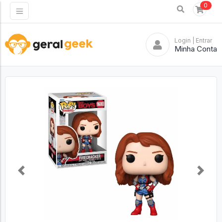
0
Login
| Entrar
Minha Conta
Previous
Next