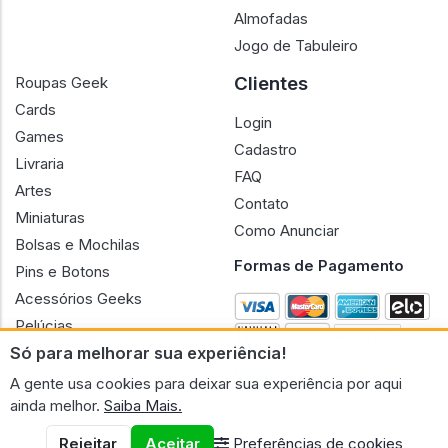
Almofadas
Jogo de Tabuleiro
Clientes
Roupas Geek
Cards
Login
Games
Cadastro
Livraria
FAQ
Artes
Contato
Miniaturas
Como Anunciar
Bolsas e Mochilas
Formas de Pagamento
Pins e Botons
Acessórios Geeks
Pelúcias
Só para melhorar sua experiência!
Bonecas
A gente usa cookies para deixar sua experiência por aqui
ainda melhor.
Saiba Mais.
Rejeitar
Aceitar
Preferências de cookies