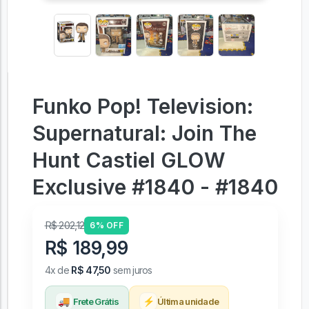
Funko Pop! Television:
Supernatural: Join The
Hunt Castiel GLOW
Exclusive #1840 - #1840
R$ 202,12
6% OFF
R$ 189,99
4x de
R$ 47,50
sem juros
🚚
⚡
Frete Grátis
Última unidade