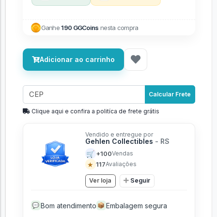
Ganhe
190 GGCoins
nesta compra
Adicionar ao carrinho
Calcular Frete
Clique aqui e confira a politíca de frete grátis
Vendido e entregue por
Gehlen Collectibles
- RS
🛒
+100
Vendas
★
117
Avaliações
Ver loja
Seguir
Bom atendimento
Embalagem segura
💬
📦