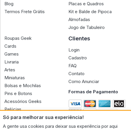
Blog
Placas e Quadros
Termos Frete Grátis
Kit e Balde de Pipoca
Almofadas
Jogo de Tabuleiro
Clientes
Roupas Geek
Cards
Login
Games
Cadastro
Livraria
FAQ
Artes
Contato
Miniaturas
Como Anunciar
Bolsas e Mochilas
Formas de Pagamento
Pins e Botons
Acessórios Geeks
Pelúcias
Só para melhorar sua experiência!
Bonecas
A gente usa cookies para deixar sua experiência por aqui