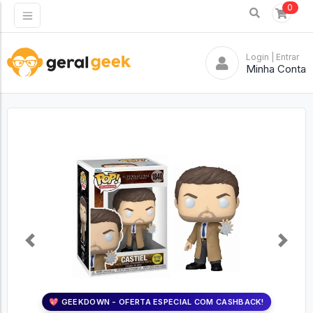
0
Login
| Entrar
Minha Conta
Previous
Next
💖 GEEKDOWN - OFERTA ESPECIAL COM CASHBACK!