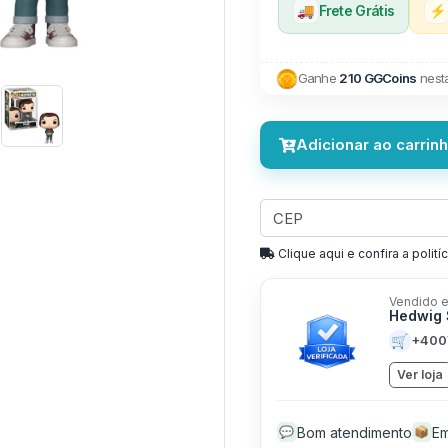
🚚
Frete Grátis
⚡
Next
Ganhe
210 GGCoins
nest
Adicionar ao carrin
Clique aqui e confira a politíc
Vendido e
Hedwig 
🛒
+400
Ver loja
Bom atendimento
Em
💬
📦