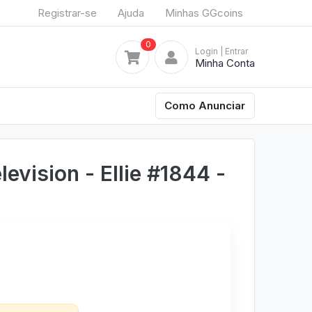
Registrar-se
Ajuda
Minhas GGcoins
0
Login
| Entrar
Minha Conta
Como Anunciar
evision - Ellie #1844 -