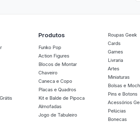
Produtos
Roupas Geek
Cards
r
Funko Pop
Games
Action Figures
Livraria
Blocos de Montar
Artes
Chaveiro
Miniaturas
Caneca e Copo
Bolsas e Moch
Placas e Quadros
Pins e Botons
Grátis
Kit e Balde de Pipoca
Acessórios G
Almofadas
Pelúcias
Jogo de Tabuleiro
Bonecas