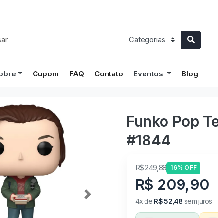
obre
Cupom
FAQ
Contato
Eventos
Blog
Funko Pop Tel
#1844
R$ 249,88
16% OFF
R$ 209,90
4x de
R$ 52,48
sem juros