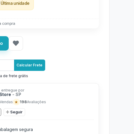
Última unidade
a compra
ho
Calcular Frete
a de frete grátis
 entregue por
Store
- SP
★
198
Vendas
Avaliações
Seguir
balagem segura