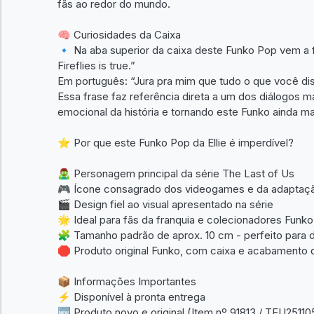
fãs ao redor do mundo.
🧠 Curiosidades da Caixa
🔹 Na aba superior da caixa deste Funko Pop vem a f
Fireflies is true.”
Em português: “Jura pra mim que tudo o que você di
Essa frase faz referência direta a um dos diálogos 
emocional da história e tornando este Funko ainda mai
⭐ Por que este Funko Pop da Ellie é imperdível?
🧟‍♂️ Personagem principal da série The Last of Us
🎮 Ícone consagrado dos videogames e da adaptaç
🎬 Design fiel ao visual apresentado na série
🌟 Ideal para fãs da franquia e colecionadores Funko
🧩 Tamanho padrão de aprox. 10 cm - perfeito para di
🛑 Produto original Funko, com caixa e acabamento d
📦 Informações Importantes
⚡ Disponível à pronta entrega
🆕 Produto novo e original (Item nº 91813 / TFU25110