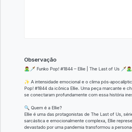
Observação
🧟‍♂️🗡️ Funko Pop! #1844 – Ellie | The Last of Us 🗡️🧟‍♂️
✨ A intensidade emocional e o clima pós‑apocalípt
Pop! #1844 da icônica Ellie. Uma peça marcante e che
se conectaram profundamente com essa história ine
🔍 Quem é a Ellie?
Ellie é uma das protagonistas de The Last of Us, sé
sarcástica e emocionalmente complexa, Ellie repre
devastado por uma pandemia transformou a personag