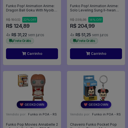
Funko Pop! Animation Anime:
Funko Pop! Animation Anime:
Dragon Ball Goku With Nyoibo
Solo Leveling Sung Il-hwan
( Com Bastão Mágico) #1922 -
#2324 Summer Convention
Dragon Ball #1922
Limited Edition 2026 Exclusive
R$ 160,12
R$ 238,36
22% OFF
14% OFF
- Anime: Solo Leveling #2324
R$ 124,89
R$ 204,99
4x
R$ 31,22
sem juros
4x
R$ 51,25
sem juros
Frete Grátis
Frete Grátis
Carrinho
Carrinho
💖 GEEKDOWN
💖 GEEKDOWN
Vendido por:
Funko in POA - RS
Vendido por:
Funko in POA - RS
Funko Pop Movies Annabelle 2
Chaveiro Funko Pocket Pop