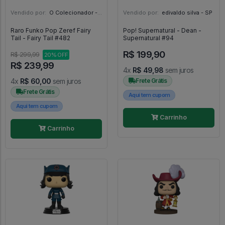
Vendido por:
O Colecionador - SP
Vendido por:
edivaldo silva - SP
Raro Funko Pop Zeref Fairy
Pop! Supernatural - Dean -
Tail - Fairy Tail #482
Supernatural #94
R$ 199,90
R$ 299,99
20% OFF
R$ 239,99
4x
R$ 49,98
sem juros
4x
R$ 60,00
sem juros
Frete Grátis
Frete Grátis
Aqui tem cupom
Aqui tem cupom
Carrinho
Carrinho