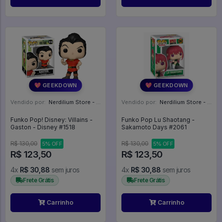
💖 GEEKDOWN
💖 GEEKDOWN
Vendido por:
Nerdilium Store - SP
Vendido por:
Nerdilium Store - SP
Funko Pop! Disney: Villains -
Funko Pop Lu Shaotang -
Gaston - Disney #1518
Sakamoto Days #2061
R$ 130,00
R$ 130,00
5% OFF
5% OFF
R$ 123,50
R$ 123,50
4x
R$ 30,88
sem juros
4x
R$ 30,88
sem juros
Frete Grátis
Frete Grátis
Carrinho
Carrinho