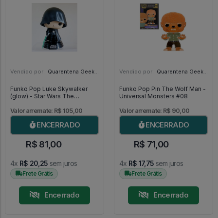
Vendido por:
Quarentena Geek Store - SP
Vendido por:
Quarentena Geek Store - SP
Funko Pop Luke Skywalker
Funko Pop Pin The Wolf Man -
(glow) - Star Wars The
Universal Monsters #08
Mandalorian #501
Valor arremate: R$ 105,00
Valor arremate: R$ 90,00
ENCERRADO
ENCERRADO
R$ 81,00
R$ 71,00
4x
R$ 20,25
sem juros
4x
R$ 17,75
sem juros
Frete Grátis
Frete Grátis
Encerrado
Encerrado