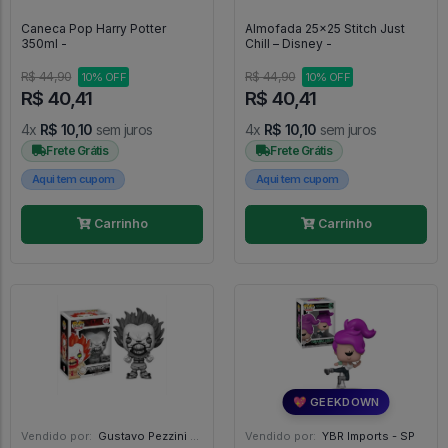
Caneca Pop Harry Potter
Almofada 25x25 Stitch Just
350ml -
Chill – Disney -
R$ 44,90
R$ 44,90
10% OFF
10% OFF
R$ 40,41
R$ 40,41
4x
R$ 10,10
sem juros
4x
R$ 10,10
sem juros
Frete Grátis
Frete Grátis
Aqui tem cupom
Aqui tem cupom
Carrinho
Carrinho
💖 GEEKDOWN
Vendido por:
Gustavo Pezzini - MG
Vendido por:
YBR Imports - SP