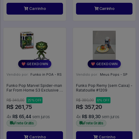
Carrinho
Carrinho
💖 GEEKDOWN
💖 GEEKDOWN
Vendido por:
Funko in POA - RS
Vendido por:
Meus Pops - SP
Funko Pop Marvel Spider-man
Funko Pop Remy (sem Caixa) -
Far From Home S3 Exclusive -
Ratatouille #1209
Green Goblin 1168 Duende
Verde - Marvel #1168
R$ 349,00
R$ 380,00
25% OFF
6% OFF
R$ 261,75
R$ 357,20
4x
R$ 65,44
sem juros
4x
R$ 89,30
sem juros
Frete Grátis
Frete Grátis
Carrinho
Carrinho