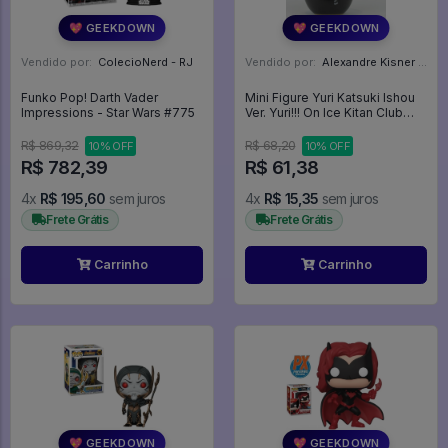
💖 GEEKDOWN
💖 GEEKDOWN
Vendido por:
ColecioNerd - RJ
Vendido por:
Alexandre Kisner - PR
Funko Pop! Darth Vader
Mini Figure Yuri Katsuki Ishou
Impressions - Star Wars #775
Ver. Yuri!!! On Ice Kitan Club
Putitto - Yuri!!! On ICE
R$ 869,32
R$ 68,20
10% OFF
10% OFF
R$ 782,39
R$ 61,38
4x
R$ 195,60
sem juros
4x
R$ 15,35
sem juros
Frete Grátis
Frete Grátis
Carrinho
Carrinho
💖 GEEKDOWN
💖 GEEKDOWN