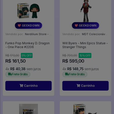
💖 GEEKDOWN
💖 GEEKDOWN
Vendido por:
Nerdilium Store - SP
Vendido por:
MDT Colecionáveis - DF
Funko Pop Monkey D. Dragon
Will Byers - Mini Epics Statue -
- One Piece #2206
Stranger Things
R$ 170,00
R$ 700,00
5% OFF
15% OFF
R$ 161,50
R$ 595,00
4x
R$ 40,38
sem juros
4x
R$ 148,75
sem juros
Frete Grátis
Frete Grátis
Carrinho
Carrinho