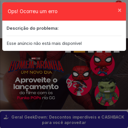
0
×
Ops! Ocorreu um erro
Login
| Entrar
Descrição do problema:
Minha Conta
Esse anúncio não está mais disponível
Geral GeekDown: Descontos imperdíveis e CASHBACK
para você aproveitar