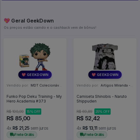
💖 Geral GeekDown
Os preços estão caindo e o cashback vem de bônus!
💖 GEEKDOWN
💖 GEEKDOWN
Vendido por:
MDT Colecionáveis - DF
Vendido por:
Artigos Miranda - RJ
Funko Pop Deku Training - My
Camiseta Shinobis - Naruto
Hero Academia #373
Shippuden
R$ 100,00
R$ 69,89
15% OFF
25% OFF
R$ 85,00
R$ 52,42
4x
R$ 21,25
sem juros
4x
R$ 13,11
sem juros
Frete Grátis
Frete Grátis