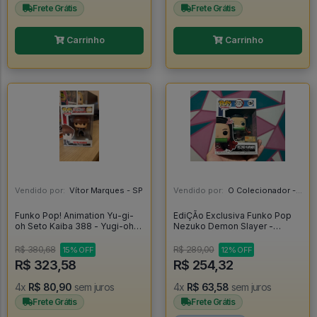
Frete Grátis
Frete Grátis
Carrinho
Carrinho
Vendido por:
Vítor Marques - SP
Vendido por:
O Colecionador - SP
Funko Pop! Animation Yu-gi-
EdiÇÃo Exclusiva Funko Pop
oh Seto Kaiba 388 - Yugi-oh
Nezuko Demon Slayer -
#388
Demon Slayer #1264
R$ 380,68
R$ 289,00
15% OFF
12% OFF
R$ 323,58
R$ 254,32
4x
R$ 80,90
sem juros
4x
R$ 63,58
sem juros
Frete Grátis
Frete Grátis