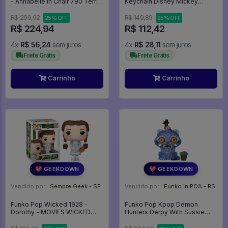
- Annabelle In Chair 790 Terror
Keychain Disney Mickey
Halloween - Movies #790
Friends - Minnie 59630 -
Disney
R$ 299,92
R$ 149,89
25% OFF
25% OFF
R$ 224,94
R$ 112,42
4x
R$ 56,24
sem juros
4x
R$ 28,11
sem juros
Frete Grátis
Frete Grátis
Carrinho
Carrinho
💖 GEEKDOWN
💖 GEEKDOWN
Vendido por:
Sempre Geek - SP
Vendido por:
Funko in POA - RS
Funko Pop Wicked 1928 -
Funko Pop Kpop Demon
Dorothy - MOVIES WICKED
Hunters Derpy With Sussie
#1928
2260 Guerreiras Do K-pop -
Television #2260