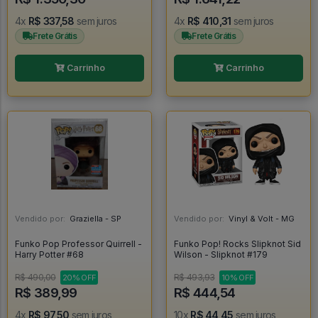
4x
R$ 337,58
sem juros
4x
R$ 410,31
sem juros
Frete Grátis
Frete Grátis
Carrinho
Carrinho
Vendido por:
Graziella - SP
Vendido por:
Vinyl & Volt - MG
Funko Pop Professor Quirrell -
Funko Pop! Rocks Slipknot Sid
Harry Potter #68
Wilson - Slipknot #179
R$ 490,00
R$ 493,93
20% OFF
10% OFF
R$ 389,99
R$ 444,54
4x
R$ 97,50
sem juros
10x
R$ 44,45
sem juros