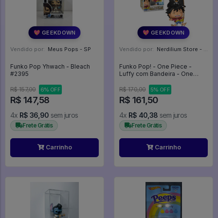
💖 GEEKDOWN
💖 GEEKDOWN
Vendido por:
Meus Pops - SP
Vendido por:
Nerdilium Store - SP
Funko Pop Yhwach - Bleach
Funko Pop! - One Piece -
#2395
Luffy com Bandeira - One
Piece #2214
R$ 157,00
R$ 170,00
6% OFF
5% OFF
R$ 147,58
R$ 161,50
4x
R$ 36,90
sem juros
4x
R$ 40,38
sem juros
Frete Grátis
Frete Grátis
Carrinho
Carrinho