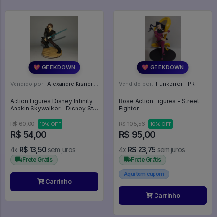
💖 GEEKDOWN
💖 GEEKDOWN
Vendido por:
Alexandre Kisner - PR
Vendido por:
Funkorror - PR
Action Figures Disney Infinity
Rose Action Figures - Street
Anakin Skywalker - Disney Star
Fighter
Wars
R$ 60,00
R$ 105,56
10% OFF
10% OFF
R$ 54,00
R$ 95,00
4x
R$ 13,50
sem juros
4x
R$ 23,75
sem juros
Frete Grátis
Frete Grátis
Aqui tem cupom
Carrinho
Carrinho