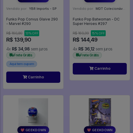
Vendido por:
YBR Imports - SP
Vendido por:
MDT Colecionáveis - DF
Funko Pop Corvus Glaive 290
Funko Pop Batwoman - DC
- Marvel #290
Super Heroes #297
R$ 160,80
R$ 169,99
13% OFF
15% OFF
R$ 139,90
R$ 144,49
4x
R$ 34,98
sem juros
4x
R$ 36,12
sem juros
Frete Grátis
Frete Grátis
Aqui tem cupom
Carrinho
Carrinho
💖 GEEKDOWN
💖 GEEKDOWN