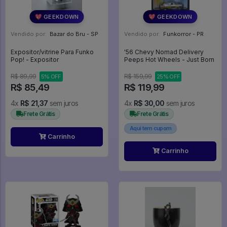
💖 GEEKDOWN
💖 GEEKDOWN
Vendido por:
Bazar do Bru - SP
Vendido por:
Funkorror - PR
Expositor/vitrine Para Funko
'56 Chevy Nomad Delivery
Pop! - Expositor
Peeps Hot Wheels - Just Born
R$ 89,99
R$ 159,99
5% OFF
25% OFF
R$ 85,49
R$ 119,99
4x
R$ 21,37
sem juros
4x
R$ 30,00
sem juros
Frete Grátis
Frete Grátis
Aqui tem cupom
Carrinho
Carrinho