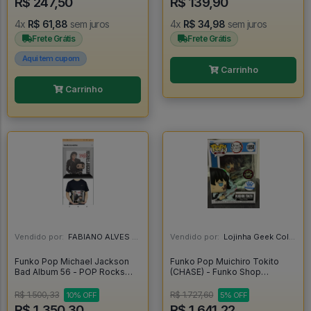
R$ 247,50
R$ 139,90
4x
R$ 61,88
sem juros
4x
R$ 34,98
sem juros
Frete Grátis
Frete Grátis
Aqui tem cupom
Carrinho
Carrinho
Vendido por:
FABIANO ALVES - RJ
Vendido por:
Lojinha Geek Colecionáveis - DF
Funko Pop Michael Jackson
Funko Pop Muichiro Tokito
Bad Album 56 - POP Rocks
(CHASE) - Funko Shop
#56
Exclusive - Demon Slayer -
#1858 *RARO* - FUNKO POP
R$ 1.500,33
R$ 1.727,60
10% OFF
5% OFF
#1858
R$ 1.350,30
R$ 1.641,22