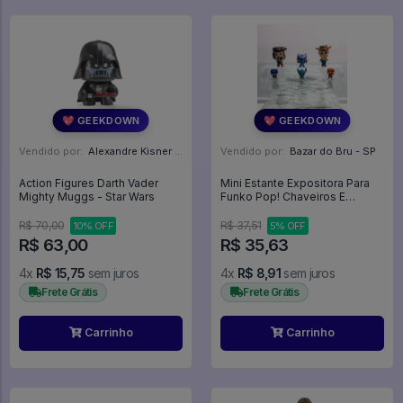
💖 GEEKDOWN
💖 GEEKDOWN
Vendido por:
Alexandre Kisner - PR
Vendido por:
Bazar do Bru - SP
Action Figures Darth Vader
Mini Estante Expositora Para
Mighty Muggs - Star Wars
Funko Pop! Chaveiros E
Mystery Minis - Expositor
R$ 70,00
R$ 37,51
10% OFF
5% OFF
R$ 63,00
R$ 35,63
4x
R$ 15,75
sem juros
4x
R$ 8,91
sem juros
Frete Grátis
Frete Grátis
Carrinho
Carrinho