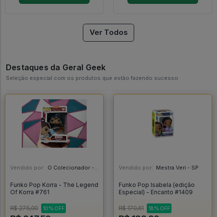
Ver Todos
Destaques da Geral Geek
Seleção especial com os produtos que estão fazendo sucesso
Vendido por:
O Colecionador - SP
Vendido por:
Mestra Veri - SP
Funko Pop Korra - The Legend
Funko Pop Isabela (edição
Of Korra #761
Especial) - Encanto #1409
R$ 275,00
R$ 170,61
10% OFF
18% OFF