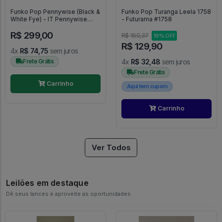
Funko Pop Pennywise (Black &
Funko Pop Turanga Leela 1758
White Fye) - IT Pennywise
- Futurama #1758
#473
R$ 299,00
R$ 160,37
19% OFF
R$ 129,90
4x
R$ 74,75
sem juros
Frete Grátis
4x
R$ 32,48
sem juros
Frete Grátis
Carrinho
Aqui tem cupom
Carrinho
Ver Todos
Leilões em destaque
Dê seus lances e aproveite as oportunidades