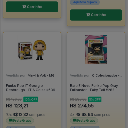
Aqui tem cupom
Carrinho
Carrinho
Vendido por:
Vinyl & Volt - MG
Vendido por:
O Colecionador - SP
Funko Pop IT Georgie
Raro E Novo Funko Pop Gray
Denbrough - IT A Coisa #536
Fullbuster - Fairy Tail #282
R$ 136,90
R$ 289,00
10% OFF
5% OFF
R$ 123,21
R$ 274,55
10x
R$ 12,32
sem juros
4x
R$ 68,64
sem juros
Frete Grátis
Frete Grátis