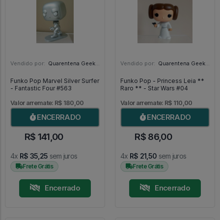
Vendido por:
Quarentena Geek Store - SP
Vendido por:
Quarentena Geek Store - SP
Funko Pop Marvel Silver Surfer
Funko Pop - Princess Leia **
- Fantastic Four #563
Raro ** - Star Wars #04
Valor arremate: R$ 180,00
Valor arremate: R$ 110,00
ENCERRADO
ENCERRADO
R$ 141,00
R$ 86,00
4x
R$ 35,25
sem juros
4x
R$ 21,50
sem juros
Frete Grátis
Frete Grátis
Encerrado
Encerrado