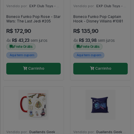
Vendido por:
EXP Club Toys - SP
Vendido por:
EXP Club Toys - SP
Boneco Funko Pop Rose - Star
Boneco Funko Pop Captain
Wars: The Last Jedi #205
Hook - Disney Villains #1081
R$ 172,90
R$ 135,90
4x
R$ 43,23
sem juros
4x
R$ 33,98
sem juros
Frete Grátis
Frete Grátis
Aqui tem cupom
Aqui tem cupom
Carrinho
Carrinho
Vendido por:
Duallands Geek Store - RS
Vendido por:
Duallands Geek Store - RS