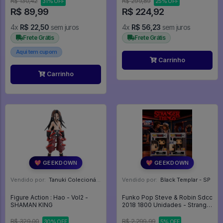
R$ 130,42
R$ 299,89
31% OFF
25% OFF
R$ 89,99
R$ 224,92
4x
R$ 22,50
sem juros
4x
R$ 56,23
sem juros
Frete Grátis
Frete Grátis
Aqui tem cupom
Carrinho
Carrinho
💖 GEEKDOWN
💖 GEEKDOWN
Vendido por:
Tanuki Colecionáveis - SP
Vendido por:
Black Templar - SP
Figure Action : Hao - Vol2 -
Funko Pop Steve & Robin Sdcc
SHAMAN KING
2018 1800 Unidades - Stranger
Things #675
R$ 329,00
R$ 2.299,99
30% OFF
5% OFF