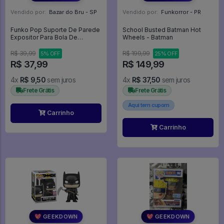
Vendido por:
Bazar do Bru - SP
Vendido por:
Funkorror - PR
Funko Pop Suporte De Parede
School Busted Batman Hot
Expositor Para Bola De
Wheels - Batman
Baseball / Tennis - Outros #1
R$ 39,99
R$ 199,99
5% OFF
25% OFF
R$ 37,99
R$ 149,99
4x
R$ 9,50
sem juros
4x
R$ 37,50
sem juros
Frete Grátis
Frete Grátis
Aqui tem cupom
Carrinho
Carrinho
💖 GEEKDOWN
💖 GEEKDOWN