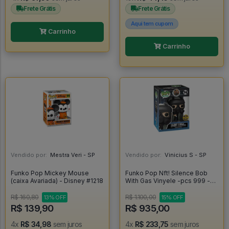
Frete Grátis
Frete Grátis
Aqui tem cupom
Carrinho
Carrinho
Vendido por:
Mestra Veri - SP
Vendido por:
Vinicius S - SP
Funko Pop Mickey Mouse
Funko Pop Nft! Silence Bob
(caixa Avariada) - Disney #1218
With Gas Vinyele -pcs 999 -
Jay E Silent Bob #1
R$ 160,80
R$ 1.100,00
13% OFF
15% OFF
R$ 139,90
R$ 935,00
4x
R$ 34,98
sem juros
4x
R$ 233,75
sem juros