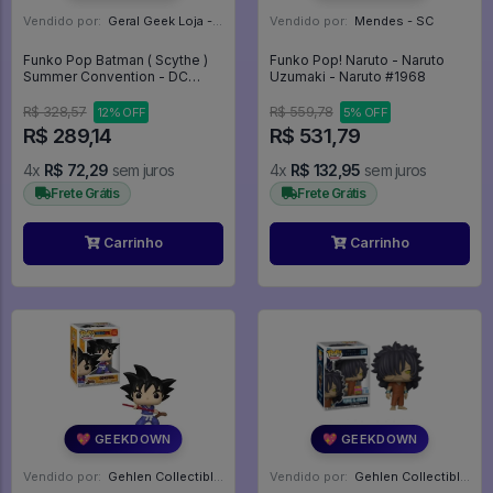
Vendido por:
Geral Geek Loja - SP
Vendido por:
Mendes - SC
Funko Pop Batman ( Scythe )
Funko Pop! Naruto - Naruto
Summer Convention - DC
Uzumaki - Naruto #1968
Death Metal #397
R$ 328,57
R$ 559,78
12% OFF
5% OFF
R$ 289,14
R$ 531,79
4x
R$ 72,29
sem juros
4x
R$ 132,95
sem juros
Frete Grátis
Frete Grátis
Carrinho
Carrinho
💖 GEEKDOWN
💖 GEEKDOWN
Vendido por:
Gehlen Collectibles - RS
Vendido por:
Gehlen Collectibles - RS